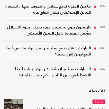
08:14
ما بين الدعوة لدمج حماس والتخوف منها.. استمرار
التباين الإسرائيلي بشأن اتفاق غزة
07:25
كارلسون يلوح بتأسيس حزب جديد.. نفوذ الاحتلال
يشعل انقساما داخل اليمين الأمريكي
07:04
الغارديان: هل يدفع سانشيز ثمن مواقفه في أزمة
المهاجرين إلى سبتة؟
07:02
الإمارات تستثمر لإنشاء أكبر مركز بيانات للذكاء
الاصطناعي في اليابان.. كم بلغت تكلفته؟
ذات صلة
سياسة