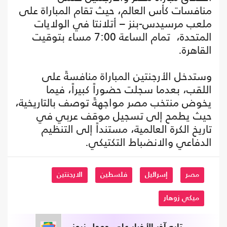
منافسات كأس العالم، حيث تقام المباراة على
ملعب مرسيدس-بنز – أتلانتا في الولايات
المتحدة، تمام الساعة 7:00 مساء بتوقيت
القاهرة.
وستدخل الأرجنتين المباراة منافسةً على
اللقب، بعدما سجلت حضوراً كبيراً، فيما
يخوض منتخب مصر مواجهةً توصف بالتاريخية،
حيث يطمح إلى تسجيل موقف عربي في
تاريخ الكرة العالمية، مستنداً إلى التنظيم
الدفاعي والانضباط التكتيكي.
مصر
إسرائيل
فلسطين
الارجنتين
ميكي زوهار