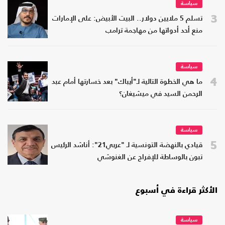
سياسة
3
تسلم 5 ملايين دولار.. البيت الأبيض: على الإمارات
منع أحد أدواتها من مهاجمة ترامب
سياسة
4
ما هي الخطوة التالية لـ"أيباك" بعد خسارتها أمام عبد
الرحمن السيد في ميشيغان؟
سياسة
5
قيادي بالنهضة التونسية لـ "عربي21": أناشد الرئيس
تبون بالوساطة للإفراج عن الغنوشي
الأكثر قراءة في أسبوع
سياسة