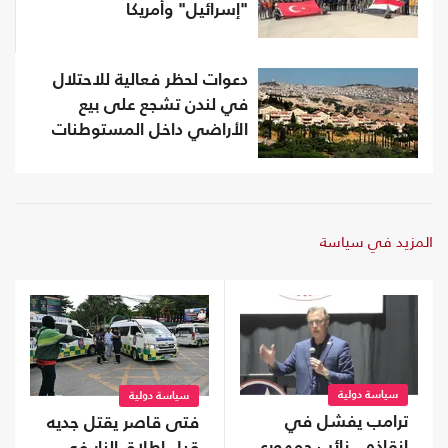
"إسرائيل" وأمريكا
دعوات لحظر فعالية للاحتلال
في لندن تشجع على بيع
الأراضي داخل المستوطنات
المزيد في سياسة
سياسة دولية
سياسة دولية
ترامب يفشل في
فتى قاصر يقتل جديه
إنقاذه.. نائب جمهوري