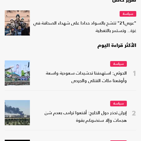
تقرير خاص
سياسة
"عربي21" تتشح بالسواد حدادا على شهداء الصحافة في
غزة.. وتستمر بالتغطية
الأكثر قراءة اليوم
سياسة
1
الحوثي: استهدفنا تحشيدات سعودية واسعة
وأوقعنا مئات القتلى والجرحى
سياسة
2
إيران تحذر دول الخليج: أقنعوا ترامب بعدم شن
هجمات وإلا سنضربكم بقوة