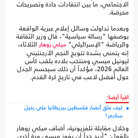
الاجتماعي، ما بين انتقادات حادة وتصريحات
محرضة.
وبعدما تداولت وسائل إعلام عبرية الواقعة
بوصفها "رسالة سياسية"، قال وزير الثقافة
والرياضة "الإسرائيلي"
الثلاثاء،
ميكي زوهار
إنه يتمنى بشدة تتويج النجم الأرجنتيني
ليونيل ميسي ومنتخب بلاده بلقب كأس
العالم 2026، مؤكداً أن ذلك سيحسم الجدل
حول أفضل لاعب في تاريخ كرة القدم.
اقرأ أيضا:
كيف علق أنصار فلسطين ببريطانيا على رحيل
ستارمر؟
وخلال مقابلة تلفزيونية، أضاف ميكي زوهار
بالقول: "أريد جداً أن يفوز ميسي مرة أخرى