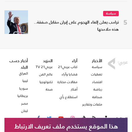
سياسة
5
ترامب يعلن إلغاء الهجوم على إيران مقابل صفقة..
هذه ملامحها
الأخبار
آراء
المزيد
أخبار حسب
سياسة
كتاب عربي21
عربي21 TV
البلد
العراق
تغطيات
قضايا وآراء
عالم الفن
ليبيا
اقتصاد
مقالات مختارة
تكنولوجيا
سوريا
رياضة
أفكار
صحة
بريطانيا
صحافة
استطلاع رأي
مصر
ملفات وتقارير
لبنان
تابعنا على
هذا الموقع يستخدم ملف تعريف الارتباط