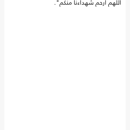
اللهم ارحم شهداءنا منكم".