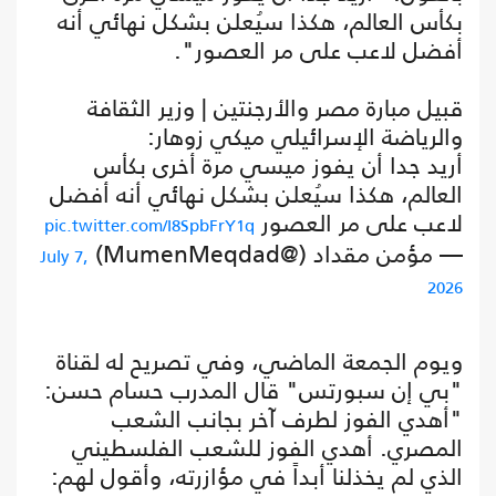
بكأس العالم، هكذا سيُعلن بشكل نهائي أنه
أفضل لاعب على مر العصور".
قبيل مبارة مصر والأرجنتين | وزير الثقافة
والرياضة الإسرائيلي ميكي زوهار:
أريد جدا أن يفوز ميسي مرة أخرى بكأس
العالم، هكذا سيُعلن بشكل نهائي أنه أفضل
لاعب على مر العصور
pic.twitter.com/I8SpbFrY1q
— مؤمن مقداد (@MumenMeqdad)
July 7,
2026
ويوم الجمعة الماضي، وفي تصريح له لقناة
"بي إن سبورتس" قال المدرب حسام حسن:
"أهدي الفوز لطرف آخر بجانب الشعب
المصري. أهدي الفوز للشعب الفلسطيني
الذي لم يخذلنا أبداً في مؤازرته، وأقول لهم: