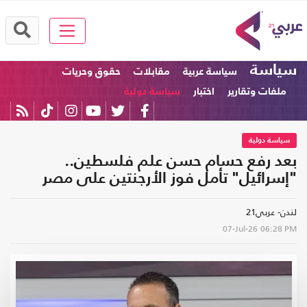
سياسة
سياسة عربية
مقابلات
حقوق وحريات
ملفات وتقارير
اختبار
سياسة دولية
سياسة دولية
بعد رفع حسام حسن علم فلسطين..
"إسرائيل" تأمل فوز الأرجنتين على مصر
لندن- عربي21
07-Jul-26
06:28 PM