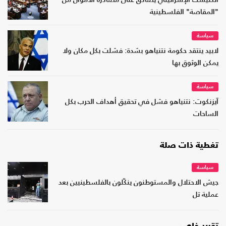
الكنيست الإسرائيلي يصادق على مصادرة الأموال من
"المقاصة" الفلسطينية
سياسة
لابيد ينتقد حكومة نتنياهو بشدة: فشلت بكل مكان ولا
يمكن الوثوق بها
سياسة
آيزنكوت: نتنياهو فشل في تحقيق أهداف الحرب بكل
الساحات
تغطية ذات صلة
سياسة
جيش الاحتلال والمستوطنون ينكّلون بالفلسطينيين بعد
عملية تل