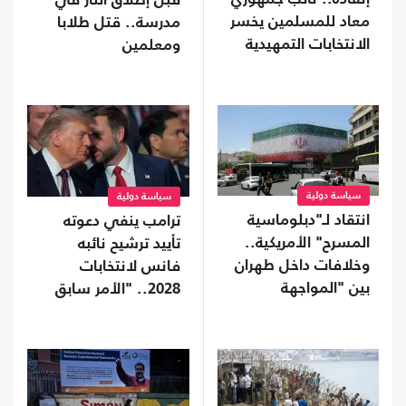
قبل إطلاق النار في
معاد للمسلمين يخسر
مدرسة.. قتل طلابا
الانتخابات التمهيدية
ومعلمين
في تينيسي
سياسة دولية
سياسة دولية
انتقاد لـ"دبلوماسية
ترامب ينفي دعوته
المسرح" الأمريكية..
تأييد ترشيح نائبه
وخلافات داخل طهران
فانس لانتخابات
بين "المواجهة
2028.. "الأمر سابق
والتفاوض"
لأوانه"