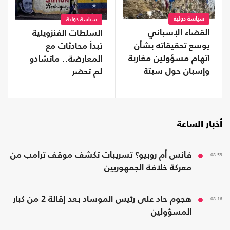
سياسة دولية
سياسة دولية
القضاء الإسباني
السلطات الفنزويلية
يوسع تحقيقاته بشأن
تبدأ محادثات مع
اتهام مسؤولين مغاربة
المعارضة.. ماتشادو
وإسبان حول سبتة
لم تحضر
أخبار الساعة
08:53
فانس أم روبيو؟ تسريبات تكشف موقف ترامب من
معركة خلافة الجمهوريين
08:16
هجوم حاد على رئيس الموساد بعد إقالة 2 من كبار
المسؤولين