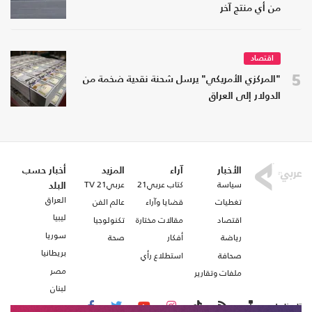
من أي منتج آخر
اقتصاد
5
"المركزي الأمريكي" يرسل شحنة نقدية ضخمة من
الدولار إلى العراق
الأخبار
آراء
المزيد
أخبار حسب
سياسة
كتاب عربي21
عربي21 TV
البلد
العراق
تغطيات
قضايا وآراء
عالم الفن
ليبيا
اقتصاد
مقالات مختارة
تكنولوجيا
سوريا
رياضة
أفكار
صحة
بريطانيا
صحافة
استطلاع رأي
مصر
ملفات وتقارير
لبنان
تابعنا على