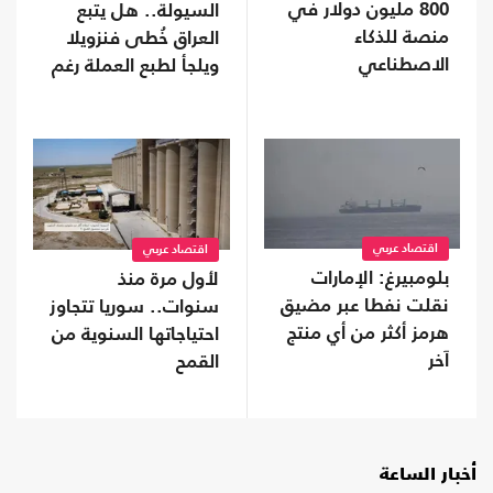
800 مليون دولار في
السيولة.. هل يتبع
منصة للذكاء
العراق خُطى فنزويلا
الاصطناعي
ويلجأ لطبع العملة رغم
مخاطرها؟
اقتصاد عربي
اقتصاد عربي
بلومبيرغ: الإمارات
لأول مرة منذ
نقلت نفطا عبر مضيق
سنوات.. سوريا تتجاوز
هرمز أكثر من أي منتج
احتياجاتها السنوية من
آخر
القمح
أخبار الساعة