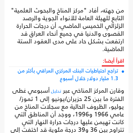
من جهته، أفاد "مركز المناخ والبحوث العلمية"
التابع للهيئة العامة للأنواء الجوية والرصد
الزلزالي الخميس الماضي، أن درجات الحرارة
القصوى والدنيا في جميع أنحاء العراق قد
ارتفعت بشكل حاد على مدى العقود الستة
الماضية.
اقرأ أيضا:
تراجع احتياطيات البنك المركزي العراقي بأكثر من
1.3 مليار دولار خلال أسبوع
وقارن المركز المناخي عبر
أسبوعي غطى
تحليل
الفترة ما بين 25 حزيران/يونيو إلى 1 تموز/
يوليو، الظروف الحالية مع سجلات المناخ من
عامي 1966 و1996، ووجد أن المناطق التي
كانت تهيمن عليها درجات حرارة النهار التي
تتراوح بين 36 و39 درجة مئوية قد اختفت إلى