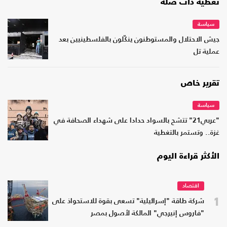
تغطية ذات صلة
سياسة
جيش الاحتلال والمستوطنون ينكّلون بالفلسطينيين بعد
عملية تل
تقرير خاص
سياسة
"عربي21" تتشح بالسواد حدادا على شهداء الصحافة في
غزة.. وتستمر بالتغطية
الأكثر قراءة اليوم
اقتصاد
1
شركة طاقة "إسرائيلية" تسعى بقوة للاستحواذ على
"فاروس إنيرجي" المالكة لأصول بمصر