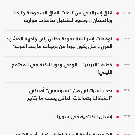
11:19
قلق إسرائيلي من تبعات اتفاق السعودية وتركيا
وباكستان.. ودعوة لتشكيل تحالفات موازية
09:39
توقعات إسرائيلية بعودة دحلان إلى واجهة المشهد
الغزي.. هل يكون جزءا من ترتيبات ما بعد الحرب؟
09:04
خطبة "الدردير".. الوعي ودور النخبة في المجتمع
الليبي!
08:34
تحذير إسرائيلي من "تسونامي" أمريكي..
"انشغالنا بصراعات الداخل يحجب ما يتغير
بواشنطن"
07:35
إشكال الطائفية في سوريا
06:50