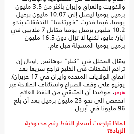
والكويت والعراق وإيران بأكثر من 3.5 مليون
برميل يوميا ليصل إلى 10.07 مليون برميل
يوميا، فيما قدرت "فورتكسا" التدفقات بنحو
10.2 مليون برميل يوميا مقابل 7 ملايين في
أيار/ مايو، لكنها لا تزال دون 16.5 مليون
برميل يوميا المسجلة قبل عام.
وقال المحلل في "كبلر" يوهانس راوبال إن
تراكم الشحنات في الخليج تراجع سريعا بعد
اتفاق الولايات المتحدة وإيران في 17 حزيران/
يونيو على وقف الصراع واستئناف الملاحة عبر
، موضحا أن المتبقي من النفط العائم
هرمز
انخفض إلى نحو 23 مليون برميل بعد أن بلغ
96 مليونا في أبريل.
لماذا تراجعت أسعار النفط رغم محدودية
الزيادة؟