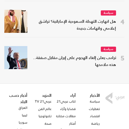
سياسة
4
هل انهارت التهدئة السعودية الإماراتية؟ تراشق
إعلامي واتهامات جديدة
سياسة
5
ترامب يعلن إلغاء الهجوم على إيران مقابل صفقة..
هذه ملامحها
الأخبار
آراء
المزيد
أخبار حسب
سياسة
كتاب عربي21
عربي21 TV
البلد
العراق
تغطيات
قضايا وآراء
عالم الفن
ليبيا
اقتصاد
مقالات مختارة
تكنولوجيا
سوريا
رياضة
أفكار
صحة