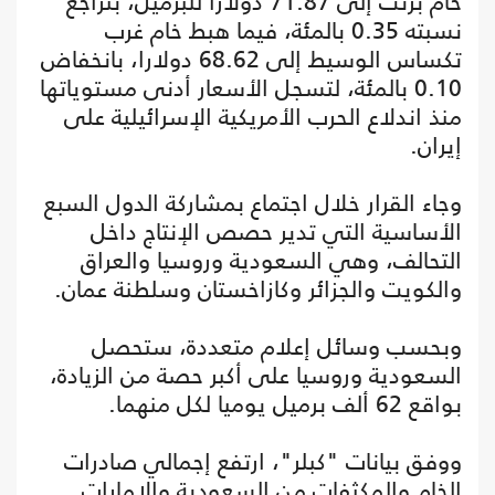
خام برنت إلى 71.87 دولارا للبرميل، بتراجع
نسبته 0.35 بالمئة، فيما هبط خام غرب
تكساس الوسيط إلى 68.62 دولارا، بانخفاض
0.10 بالمئة، لتسجل الأسعار أدنى مستوياتها
منذ اندلاع الحرب الأمريكية الإسرائيلية على
إيران.
وجاء القرار خلال اجتماع بمشاركة الدول السبع
الأساسية التي تدير حصص الإنتاج داخل
التحالف، وهي السعودية وروسيا والعراق
والكويت والجزائر وكازاخستان وسلطنة عمان.
وبحسب وسائل إعلام متعددة، ستحصل
السعودية وروسيا على أكبر حصة من الزيادة،
بواقع 62 ألف برميل يوميا لكل منهما.
ووفق بيانات "كبلر"، ارتفع إجمالي صادرات
الخام والمكثفات من السعودية والإمارات