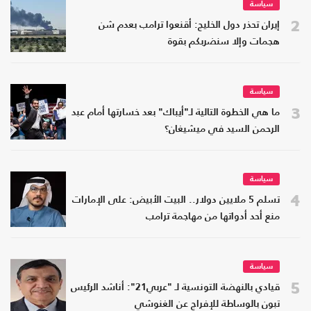
سياسة
2
إيران تحذر دول الخليج: أقنعوا ترامب بعدم شن
هجمات وإلا سنضربكم بقوة
سياسة
3
ما هي الخطوة التالية لـ"أيباك" بعد خسارتها أمام عبد
الرحمن السيد في ميشيغان؟
سياسة
4
تسلم 5 ملايين دولار.. البيت الأبيض: على الإمارات
منع أحد أدواتها من مهاجمة ترامب
سياسة
5
قيادي بالنهضة التونسية لـ "عربي21": أناشد الرئيس
تبون بالوساطة للإفراج عن الغنوشي