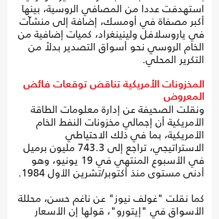
استهدفت عددا من المصافي الروسية، بينها
أكبر مصفاة في أومسك، إضافة إلى منشآت
في ياروسلافل ولينينغراد، كميات إضافية من
الخام الروسي نحو أسواق التصدير بدلاً من
التكرير المحلي.
المخزونات الأمريكية تناقض توقعات فائض
المعروض
ونقلت الصحيفة عن إدارة معلومات الطاقة
الأمريكية أن إجمالي مخزونات النفط الخام
الأمريكية، بما في ذلك الاحتياطي
الاستراتيجي، تراجع إلى 743.3 مليون برميل
في الأسبوع المنتهي في 19 يونيو، وهو
أدنى مستوى منذ أكتوبر/تشرين الأول 1984.
كما نقلت "غولف نيوز" عن ناغم حسن، محللة
الأسواق في "إيتورو"، قولها إن الأسعار