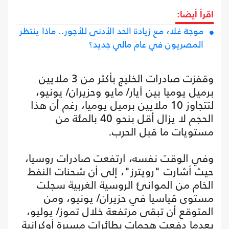
اقرأ أيضا:
موجة غلاء مع زيادة الحد الأدنى للأجور.. ماذا ينتظر
المصريون في عام مالي جديد؟
وقفزت صادرات الخليج بأكثر من 3 ملايين
برميل يوميا بين أيار/ مايو وحزيران/ يونيو،
لتتجاوز 10 ملايين برميل يوميا، رغم أن هذا
الحجم لا يزال أقل بنحو 40 بالمئة من
مستويات ما قبل الحرب.
وفي الوقت نفسه، ارتفعت صادرات روسيا،
حيث أشارت "رويترز"، إلى أن شحنات النفط
الخام من الموانئ الروسية الغربية سجلت
مستوى قياسيا في حزيران/ يونيو، ومن
المتوقع أن تبقى مرتفعة خلال تموز/ يوليو،
بعدما دفعت هجمات بطائرات مسيرة أوكرانية