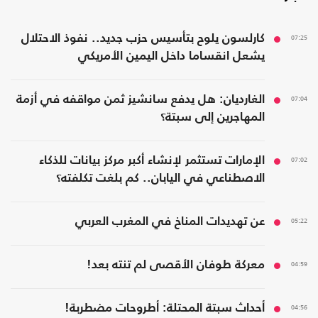
07:25
كارلسون يلوح بتأسيس حزب جديد.. نفوذ الاحتلال
يشعل انقساما داخل اليمين الأمريكي
07:04
الغارديان: هل يدفع سانشيز ثمن مواقفه في أزمة
المهاجرين إلى سبتة؟
07:02
الإمارات تستثمر لإنشاء أكبر مركز بيانات للذكاء
الاصطناعي في اليابان.. كم بلغت تكلفته؟
05:22
عن تهديدات المناخ في المغرب العربي
04:59
معركة طوفان الأقصى لم تنته بعد!
04:56
أحداث سبتة المحتلة: أطروحات مضطربة!