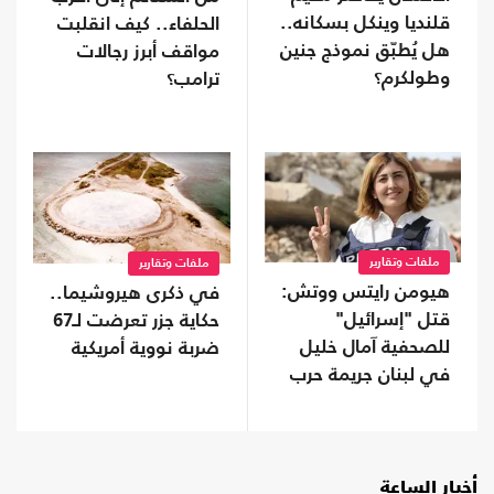
قلنديا وينكل بسكانه..
الحلفاء.. كيف انقلبت
هل يُطبّق نموذج جنين
مواقف أبرز رجالات
وطولكرم؟
ترامب؟
ملفات وتقارير
ملفات وتقارير
هيومن رايتس ووتش:
في ذكرى هيروشيما..
قتل "إسرائيل"
حكاية جزر تعرضت لـ67
للصحفية آمال خليل
ضربة نووية أمريكية
في لبنان جريمة حرب
أخبار الساعة