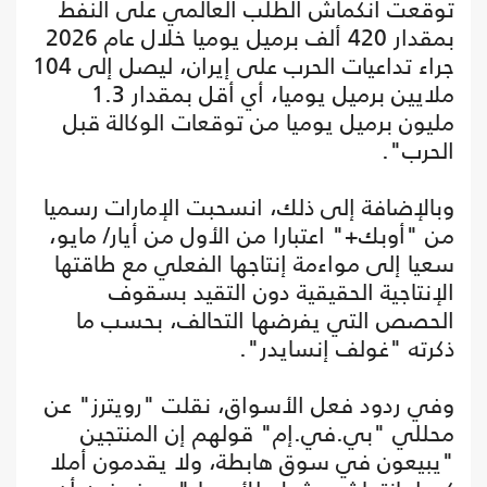
توقعت انكماش الطلب العالمي على النفط
بمقدار 420 ألف برميل يوميا خلال عام 2026
جراء تداعيات الحرب على إيران، ليصل إلى 104
ملايين برميل يوميا، أي أقل بمقدار 1.3
مليون برميل يوميا من توقعات الوكالة قبل
الحرب".
وبالإضافة إلى ذلك، انسحبت الإمارات رسميا
من "أوبك+" اعتبارا من الأول من أيار/ مايو،
سعيا إلى مواءمة إنتاجها الفعلي مع طاقتها
الإنتاجية الحقيقية دون التقيد بسقوف
الحصص التي يفرضها التحالف، بحسب ما
ذكرته "غولف إنسايدر".
وفي ردود فعل الأسواق، نقلت "رويترز" عن
محللي "بي.في.إم" قولهم إن المنتجين
"يبيعون في سوق هابطة، ولا يقدمون أملا