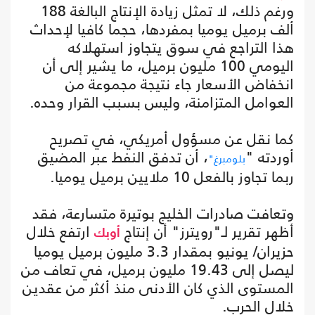
ورغم ذلك، لا تمثل زيادة الإنتاج البالغة 188
ألف برميل يوميا بمفردها، حجما كافيا لإحداث
هذا التراجع في سوق يتجاوز استهلاكه
اليومي 100 مليون برميل، ما يشير إلى أن
انخفاض الأسعار جاء نتيجة مجموعة من
العوامل المتزامنة، وليس بسبب القرار وحده.
كما نقل عن مسؤول أمريكي، في تصريح
أوردته "
، أن تدفق النفط عبر المضيق
بلومبرغ"
ربما تجاوز بالفعل 10 ملايين برميل يوميا.
وتعافت صادرات الخليج بوتيرة متسارعة، فقد
أظهر تقرير لـ"رويترز" أن إنتاج
ارتفع خلال
أوبك
حزيران/ يونيو بمقدار 3.3 مليون برميل يوميا
ليصل إلى 19.43 مليون برميل، في تعاف من
المستوى الذي كان الأدنى منذ أكثر من عقدين
خلال الحرب.