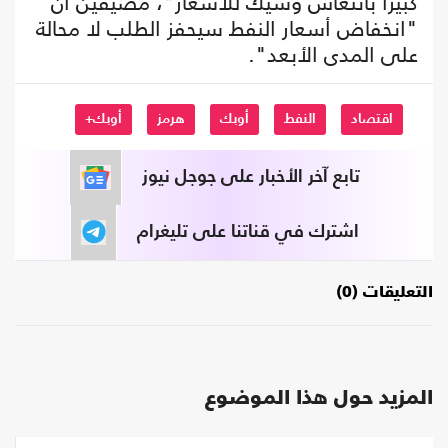
كبيرا بانتعاش وشيك للأسعار"، مضيفين أن
"انخفاض أسعار النفط سيحفز الطلب لا محالة
على المدى الأبعد".
اقتصاد
النفط
أوبك
هرمز
أوبك+
تابع آخر الأخبار على جوجل نيوز
اشترك في قناتنا على تليغرام
التعليقات (0)
المزيد حول هذا الموضوع