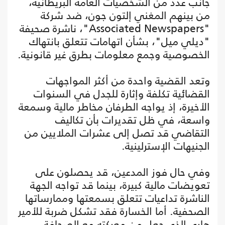
جانب عدد من الشخصيات العامة البريطانية،
من بينهم المغني إلتون جون، ضد شركة
"Associated Newspapers"، ناشرة صحيفة
"ديلي ميل"، بشأن اتهامات تتعلق بانتهاك
الخصوصية وجمع معلومات بطرق غير قانونية.
وتعد القضية واحدة من أكثر المواجهات
القضائية تكلفة وإثارة للجدل في السنوات
الأخيرة، إذ يواجه الطرفان مخاطر مالية وسمعة
واسعة، في ظل تقديرات بأن تكاليف
التقاضي قد تصل إلى عشرات الملايين من
الجنيهات الإسترلينية.
وفي حال فوز المدعين، قد يحصلون على
تعويضات مالية كبيرة، بينما قد تواجه الجهة
الناشرة تداعيات تتعلق بسمعتها وممارساتها
الصحفية. أما الخسارة فقد تشكل ضربة للأمير
هاري الذي جعل من معركته مع الصحافة