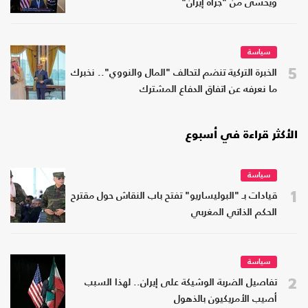
ويخشى من "جرأة إيران"
سياسة
5
الخبرة التركية تنضم لتحالف "المال والنووي".. نخبرك
ما نعرفه عن اتفاق الدفاع المشترك
الأكثر قراءة في أسبوع
سياسة
1
قيادات بـ "البوليساريو" تفتح باب النقاش حول مقترح
الحكم الذاتي المغربي
سياسة
2
تفاصيل الضربة الوشيكة على إيران.. لهذا السبب
أصيب الأمريكيون بالذهول