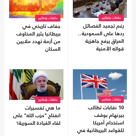
ملفات وتقارير
ملفات وتقارير
رغم تجميد الفصائل
جفاف تاريخي في
ردها على السعودية..
بريطانيا يثير المخاوف
العراق يرفع جاهزية
من أزمة تهدد ملايين
قواته الأمنية
السكان
ملفات وتقارير
ملفات وتقارير
10 نقابات تطالب
ما هي تفسيرات
بيرنهام بوقف
انفتاح "حزب الله" على
استخدام أمريكا
لقاء القيادة السورية؟
للقواعد البريطانية في