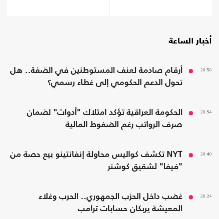
حرب إيران
أخبار الساعة
20:58
أرقام صادمة لعنف المستوطنين في الضفة.. هل
تحول الدعم الحكومي إلى غطاء رسمي؟
20:54
الحكومة العراقية تؤكد امتلاك "أدوات" لضمان
صرف الرواتب رغم الضغوط المالية
20:40
NYT تكشف كواليس محاولة إنفانتينو بيع حصة من
"فيفا" لشقيق كوشنر
20:24
غضب داخل الحزب الجمهوري.. الحرب وغلاء
المعيشة يربكان حسابات ترامب