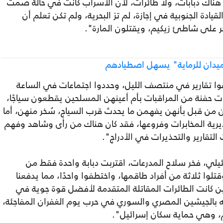
هناك دبابات، ولا طائرات، لأن الأسراب كانت في حالة صمت
يادة الجنوبية في إجازة، لم ترَ البحرية، ولم تكن تعلم أن
 على شاطئ زيكيم، ويقتلون المارة".
 ميدان للرماية" يسهل اصطيادهم
ا تقارير في منتصف الليل، وحددوا اجتماعات في الساعة
رأت حفنة من المراقبات بأم أعينهن المسلحين يقطعون سياجًا،
 من قبل بأنهن يفهمن ما يحدث قرب السياج، سُخر منهن، أما
يرية المخابرات وفروعها، فقد كان هناك من رأى وشاهد وفهم
التقارير والتحذيرات في الأدراج".
ئيلي، فخر سلاح المدرعات، اقتربت دبابة واحدة فقط من
وا ثلاثة من أفراد طاقمها، واختطفوا واحدًا، مما يدفعنا
أين كانت الطائرات المقاتلة المتقدمة لأفضل قوة جوية في
ته بالجيشين المصري والسوري في حرب يوم الغفران المفاجئة،
، وهي حماية سكان إسرائيل".