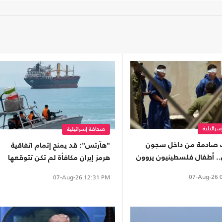
رائيلية
صحافة إسرائيلية
 صادمة من داخل سجون
"هآرتس": قد يمنح إتمام اتفاقية
ل.. أطفال فلسطينيون يروون
هرمز إيران مكافأة لم تكن تتوقعها
تعذيب
07-Aug-26
0
07-Aug-26
12:31 PM