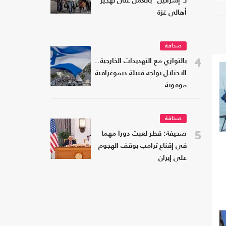
لـ"إسرائيل" بالعمل على تهجير
أهالي غزة
صحافة
4
بالتوازي مع التهديدات الخارجية..
الاحتلال يواجه قنبلة ديموغرافية
موقوتة
صحافة
5
صحيفة: قطر لعبت دورا مهما
في إقناع ترامب بوقف الهجوم
على إيران