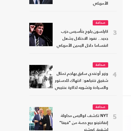
الأمريكي
صحافة
3
كارلسون يلوح بتأسيس حزب
جديد.. نفوذ الاحتلال يشعل
انقساما داخل اليمين الأمريكي
صحافة
4
وزير أوغندي سابق يهاجم تمثال
شقيق نتنياهو: انتهاك للدستور
والسيادة وتشويه لذاكرة عنتيبي
صحافة
5
NYT تكشف كواليس محاولة
إنفانتينو بيع حصة من "فيفا"
لشقيق كوشنر