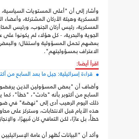
وأشار إلى أن "أعلى المستويات السياسية، ر
العسكرية وهيئة الأركان المشتركة، وأعضاء 
العسكرية، رئيس أركان الجنوب، ورئيس المخابر
الجوية والبحرية، - كل هؤلاء لم يكونوا على 
بعضهم تحمل المسؤولية واستقال؛ والبعض 
الاعتراف بمسؤوليتهم".
اقرأ أيضا:
قراءة إسرائيلية: جيل ما بعد السابع من أ
وأضاف أن "بعض المسؤولين الذين يرفضون
السابع من أكتوبر بأنه "حادث"، "خطأ"، كما
ذلك اليوم الرهيب أدى إلى "نهضة" في ضوء 
هذه الأيام قبل الانتخابات، وستركز على محاول
خطأً، بل عارًا، لكن التعافي كان مُبهرًا، وال
وأكد أن "البيانات تُظهر أن عامة الإسرائيليين 