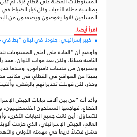
المستوطنات المطلة على قطاع غزة، لم تكن 
بمناسبة عطلة الأعياد، وكان كبار الضباط في الق
المسلحين كانوا يغوصون ويصعدون من البحر
اقرأ أيضا:
خبير إسرائيلي: جنودنا في لبنان "بط في
وأوضح أن "القادة على أعلى المستويات تلقو
الثامنة صباحًا، ولكن بعد فوات الأوان، فقد 
ويقتربون من عدسات كاميراتهن، وعندما حذرن
بعيدًا عن المواقع في القطاع، في مكاتب مد
وحذر، لكن قوبلت تحذيراتهم بالرفض، وأُلقيت 
وأكد أنه "من بين آلاف دبابات الجيش الإسرا
القطاع، فهاجمها المسلحون الفلسطينيون، وقتل
للتساؤل: أين كانت جميع الدبابات الأخرى، و
العالم، الجيش الإسرائيلي، الذي هزمت ألوي
فشل فشلاً ذريعاً في مهمته الأولى والأهم