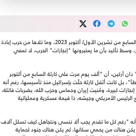
بعد ألف يوم من أحداث السابع من تشرين الأول/ أكتوبر 2023، وما تلاها من حرب إبادة
 وسط تأكيد بأن ما يعتبرونها "إنجازات" الحرب، لا تعفي
 دان أركين، أن "ألف يوم مرت على كارثة السابع من أكتوبر
"خطأ"، بل كانت أثقل كارثة حلّت بإسرائيل منذ تأسيسها، رغم أنه
نجازات كبيرة، ومُنيت إيران وحماس وحزب الله، بضربات قاتلة،
 مع الرئيس الأمريكي وجيشه، ذا قيمة عسكرية وعملياتية
ف أركين، في مقال ترجمته "عربي21" أنه "رغم كل ما تقدم يجب ألا ننسى ونتجاهل كيف تسلل آلاف
يكن هناك من يحمي سكانها، لم يكن هناك جنود لحماية