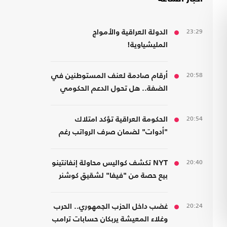
23:29
الدولة العراقية والأمواج
المليشياوية!
20:58
أرقام صادمة لعنف المستوطنين في
الضفة.. هل تحول الدعم الحكومي
إلى غطاء رسمي؟
20:54
الحكومة العراقية تؤكد امتلاك
"أدوات" لضمان صرف الرواتب رغم
الضغوط المالية
20:40
NYT تكشف كواليس محاولة إنفانتينو
بيع حصة من "فيفا" لشقيق كوشنر
20:24
غضب داخل الحزب الجمهوري.. الحرب
وغلاء المعيشة يربكان حسابات ترامب