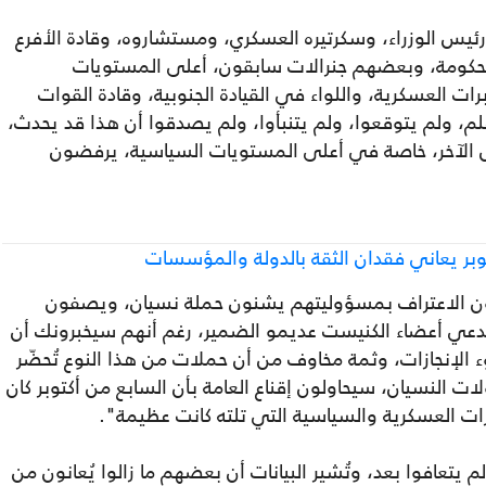
ئيس الوزراء، وسكرتيره العسكري، ومستشاروه، وقادة الأفرع
الحكومة، وبعضهم جنرالات سابقون، أعلى المستويات
ات العسكرية، واللواء في القيادة الجنوبية، وقادة القوات
علم، ولم يتوقعوا، ولم يتنبأوا، ولم يصدقوا أن هذا قد يحدث،
الآخر، خاصة في أعلى المستويات السياسية، يرفضون
كتوبر يعاني فقدان الثقة بالدولة والمؤسسات
 الاعتراف بمسؤوليتهم يشنون حملة نسيان، ويصفون
 يدعي أعضاء الكنيست عديمو الضمير، رغم أنهم سيخبرونك أن
الإنجازات، وثمة مخاوف من أن حملات من هذا النوع تُحضّر
ات النسيان، سيحاولون إقناع العامة بأن السابع من أكتوبر كان
إنجازات العسكرية والسياسية التي تلته كانت عظيمة".
لم يتعافوا بعد، وتُشير البيانات أن بعضهم ما زالوا يُعانون من