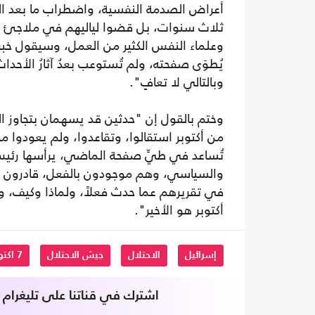
أعراض الصدمة النفسية، واضطراب ما بعد ا
ثلاث سنوات، بل قضوا لياليهم في ملاجئ أو
وعلماء النفس الكثير من العمل، وسيقول خبرا
يُطوَى صفحته، ولم تُستوعب بعدُ آثارُ الأ
وبالتالي لا تعافٍ".
وختم بالقول إن "حدثين قد يسهمان بتجاوز ا
من أكتوبر استقالوا، وتقاعدوا، ولم يعودوا 
تُساعد في طيِّ صفحة الماضي، يرأسها رئيس 
والسياسي، وهم موجودون بالفعل، قادرون عل
في تقريرهم عما حدث فعلاً، ولماذا وكيف، 
أكتوبر هو الأخير".
إسرائيل
الاحتلال
جيش الاحتلال
7 اكتوبر
اشترك في قناتنا على تليغرام