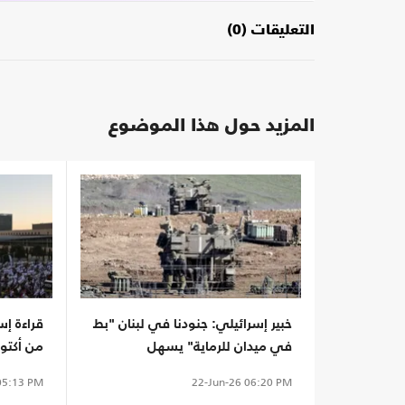
التعليقات (0)
المزيد حول هذا الموضوع
خبير إسرائيلي: جنودنا في لبنان "بط
قراءة إس
في ميدان للرماية" يسهل
من أكتوب
اصطيادهم
بالدولة
5:13 PM
22-Jun-26
06:20 PM