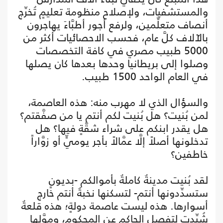
والمستشفيات، ولإصلاح منظومة تعليمٍ تُخرِّج
أنصاف متعلِّمين، ولرفع أجور أطبَّاءَ يهاجرون
بالآلاف كلَّ عام، فحسب الاحصائيات أكثر من
5000 طبيب مصري في كافة التخصصات
وصلوا إلى بريطانيا وحدها بعدها كان يصلها
في العام الواحد 1500 طبيب.
والسؤال الذي لا مهرب منه: هذه العاصمة،
لمن بُنيت؟ هل بُنيت لكم أنتم يا من صفَّقتم؟
هل يقدر ابنكم على شراء شقَّةٍ فيها؟ هل
تدخلونها أصلاً إلَّا عمَّالاً بأجر يوميٍّ أو زوَّاراً
خاطفين؟
لقد بُنيت مدينةٌ كاملةٌ بأموالكم -بديونٍ
ستسدِّدونها أنتم- لتسكنها نخبةٌ أنتم خارج
أسوارها. هذه ليست عاصمة دولةٍ؛ هذه قلعةٌ
شُيِّدت لتفصل الحاكم عن المحكوم، وموَّلها