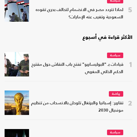
سياسة
5
لماذا تتردد مصر في الانضمام لتحالف بحري تقوده
السعودية وتغيب عنه الإمارات؟
الأكثر قراءة في أسبوع
سياسة
1
قيادات بـ "البوليساريو" تفتح باب النقاش حول مقترح
الحكم الذاتي المغربي
رياضة
2
تقارير: إسبانيا والبرتغال تلوحان بالانسحاب من تنظيم
مونديال 2030
سياسة