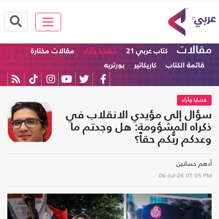
مقالات
كتاب عربي 21
قضايا وآراء
مقالات مختارة
قائمة الكتاب
كاريكاتير
بورتريه
قضايا وآراء
سؤال إلى مؤيدي الانقلاب في
ذكراه المشؤومة: هل وجدتم ما
وعدكم ربُّكم حقاً؟
أدهم حسانين
06-Jul-26
07:05 PM