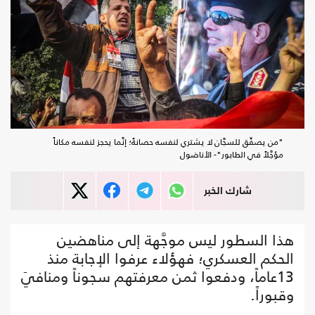
"من يصفِّق للسجَّان لا يشتري لنفسه حصانةً؛ إنَّما يحجز لنفسه مكاناً
مؤجَّلاً في الطابور"- الأناضول
شارك الخبر
هذا السطور ليس موجَّهة إلى مناهضين
الحكم العسكري؛ فهؤلاء عرفوا الإجابة منذ
13عاماً، ودفعوا ثمن معرفتهم سجوناً ومنافيَ
وقبوراً.