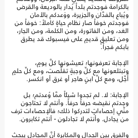
بالكرامة فوجدتم بلداً يُدار بالوديعة والقرض
ويُباع بالفدَّان والجزيرة، ووَعدكم بالأمان
فوجدتم خوفاً صار نظام حياةٍ كاملاً: خوفاً من
الغد، ومن الفاتورة، ومن الكلمة، ومن الجار،
ومن تعليقٍ قديمٍ على فيسبوك قد يطرق
بابكم فجراً.
الإجابة تعرفونها؛ تعيشونها كلَّ يومٍ،
وتبتلعونها مع كلِّ وجبةٍ تقلَّصت، ومع كلِّ حلمٍ
أُجِّل، ومع كلِّ ابنٍ هاجر أو غرق أو انكسر.
الإجابة: لا. لم تجدوا شيئاً ممَّا وُعدتم؛ بل
وجدتم نقيضه حرفاً حرفاً. وأنتم لا تحتاجون
منِّي إحصاءاتٍ لتدركوا ذلك؛ فالإحصاءات ترف
من يجادل. وأنتم لا تجادلون - أنتم تكابرون.
والفرق بين الجدال والمكابرة أنَّ المجادل يبحث