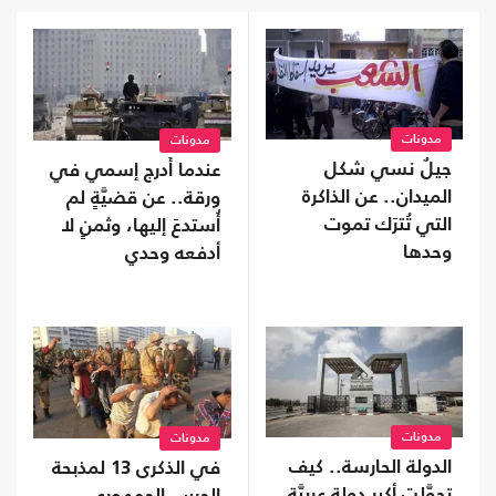
مدونات
مدونات
جيلٌ نسي شكل
عندما أُدرج إسمي في
الميدان.. عن الذاكرة
ورقة.. عن قضيَّةٍ لم
التي تُترَك تموت
أُستدعَ إليها، وثمنٍ لا
وحدها
أدفعه وحدي
مدونات
مدونات
الدولة الحارسة.. كيف
في الذكرى 13 لمذبحة
تحوَّلت أكبر دولةٍ عربيَّةٍ