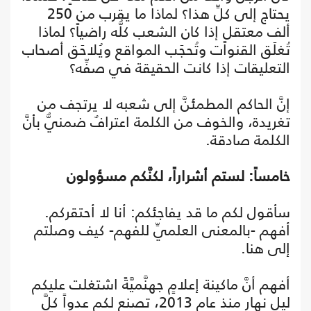
يحتاج إلى كلِّ هذا؟ لماذا ما يقرب من 250
ألف معتقلٍ إذا كان الشعب كلُّه راضياً؟ لماذا
تُغلَق القنوات وتُحجَب المواقع ويُلاحَق أصحاب
التعليقات إذا كانت الحقيقة في صفِّه؟
إنَّ الحاكم المطمئنَّ إلى شعبه لا يرتجف من
تغريدة، والخوف من الكلمة اعترافٌ ضمنيٌّ بأنَّ
الكلمة صادقة.
خامساً: لستم أشراراً، لكنَّكم مسؤولون
سأقول لكم ما قد يفاجئكم: أنا لا أحتقركم.
أفهم -بالمعنى العلميِّ للفهم- كيف وصلتم
إلى هنا.
أفهم أنَّ ماكينة إعلامٍ جهنَّميَّةً اشتغلت عليكم
ليل نهارٍ منذ عام 2013، تصنع لكم عدواً كلَّ