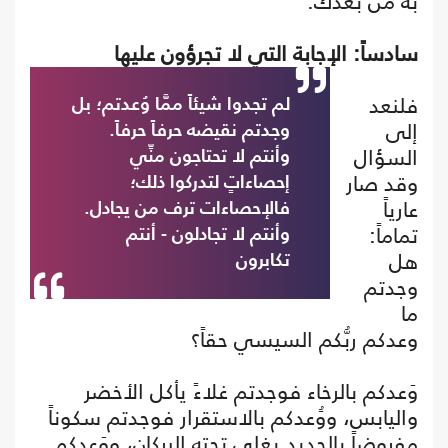
به من بعدك.
سادساً: الإجابة التي لا تجرؤون عليها
فلنعد
لم تجدوا شيئاً ممَّا وُعدتم؛ بل
إلى
وجدتم نقيضه حرفاً حرفاً.
السؤال
وأنتم لا تحتاجون منِّي
وقد صار
إحصاءاتٍ لتدركوا ذلك؛
عارياً
فالإحصاءات ترف من يجادل.
تماماً:
وأنتم لا تجادلون - أنتم
هل
تكابرون
وجدتم
ما
وعدكم ربُّكم السيسي حقاً؟
وَعدكم بالرخاء فوجدتم غلاءً يأكل الأخضر
واليابس، ووَُعدكم بالاستقرار فوجدتم سكوناً
مفروضاً بالحديد يغلي تحته البركان، ووَعدكم