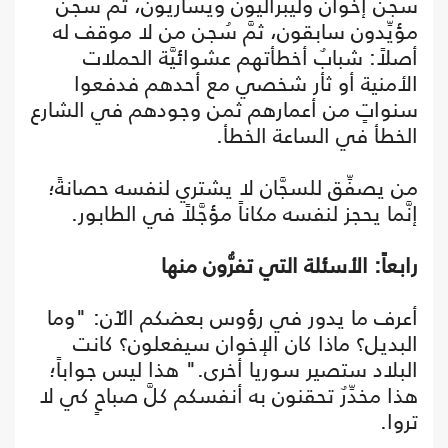
سُجن إخوانٌ وليبراليُّون ويساريُّون، ثمَّ سُجن
مؤيِّدون سابقون، ثمَّ سُجن من لا موقف له
أصلاً: شبابٌ أخطأتهم عشوائيَّة الحملات
الأمنية أو ثأر شخصي مع أحدهم فدفعوا
سنواتٍ من أعمارهم ثمن وجودهم في الشارع
الخطأ في الساعة الخطأ.
من يصفِّق للسجَّان لا يشتري لنفسه حصانةً؛
إنَّما يحجز لنفسه مكاناً مؤجَّلاً في الطابور.
رابعاً: الأسئلة التي تفرُّون منها
أعرف ما يدور في رؤوس بعضكم الآن: "وما
البديل؟ ماذا كان الإخوان سيفعلون؟ كانت
البلاد ستصير سوريا أخرى." هذا ليس جواباً؛
هذا مخدِّرٌ تحقنون به أنفسكم كلَّ صباحٍ كي لا
تروا.