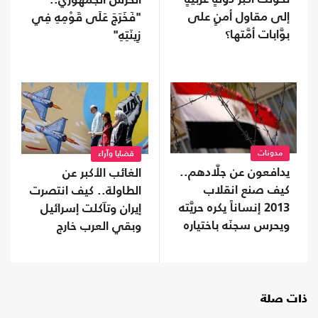
الحرس الجمهوري..
إلى مقاول أمنٍ على
"فَخَرَجَ عَلَى قَوْمِهِ فِي
بوَّابات أمَّتها؟
زِينَتِهِ"
مدونات
قضايا وآراء
يدافعون عن جلَّادهم..
الغائب الأكبر عن
كيف صنع انقلاب
الطاولة.. كيف انتصرت
2013 إنساناً يكره حريَّته
إيران وتآكلت إسرائيل
ويحرس سجنَه باختياره
وبقي العرب خارج
الغرفة
ذات صلة