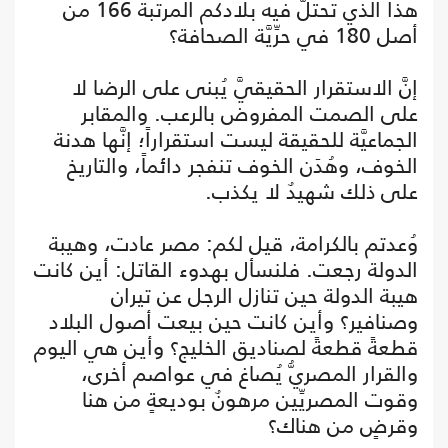
هذا الذي تحتلُّ فيه بلادكم المرتبة 166 من
أصل 180 في حرِّيَّة الصحافة؟
إنَّ الاستقرار الحقيقيَّ يُبنى على الرضا لا
على الصمت المفروض بالرعب. والمقابر
الجماعيَّة للحقيقة ليست استقراراً؛ إنَّها هدنة
الخوف، وهُدَن الخوف تنفجر دائماً، والتاريخ
على ذلك شهيدٌ لا يكذب.
وُعدتم بالكرامة، قيل لكم: مصر عادت، وهيبة
الدولة رجعت. فلنسأل بهدوء القاتل: أين كانت
هيبة الدولة حين تنازل الرجل عن تيران
وصنافير؟ وأين كانت حين بيعت أصول البلاد
قطعةً قطعةً لصناديق الخليج؟ وأين هي اليوم
والقرار المصريُّ يُصاغ في عواصم أخرى،
وقوت المصريِّين مرهونٌ بوديعةٍ من هنا
وقرضٍ من هناك؟