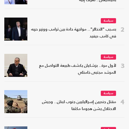
بميشيغان.. تعرف إليه
سياسة
2
بسبب "الذخائر".. مواجهة حادة بين ترامب ووزير حربه
في كامب ديفيد
سياسة
3
لأول مرة.. بزشكيان يكشف طبيعة التواصل مع
المرشد مجتبى خامنئي
سياسة
4
مقتل جنديين إسرائيليين جنوب لبنان.. وجيش
الاحتلال يشن هجوما مكثفا