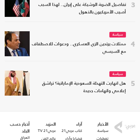
3
تفاصيل الضربة الوشيكة على إيران.. لهذا السبب
أصيب الأمريكيون بالذهول
سياسة
4
ممثلات يرتدين الزي العسكري.. ودعوات للاصطفاف
مع السيسي
سياسة
5
هل انهارت التهدئة السعودية الإماراتية؟ تراشق
إعلامي واتهامات جديدة
الأخبار
آراء
المزيد
أخبار حسب
سياسة
كتاب عربي21
عربي21 TV
البلد
العراق
تغطيات
قضايا وآراء
عالم الفن