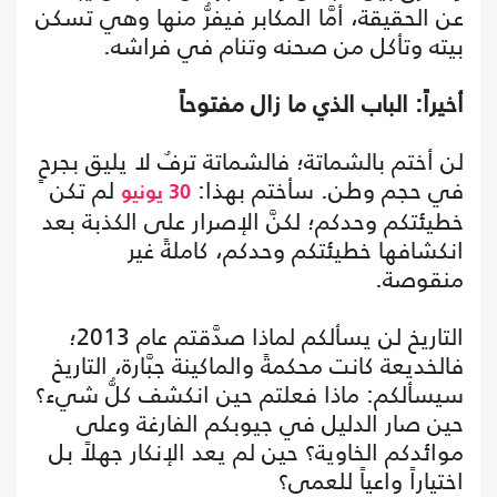
عن الحقيقة، أمَّا المكابر فيفرُّ منها وهي تسكن
بيته وتأكل من صحنه وتنام في فراشه.
أخيراً: الباب الذي ما زال مفتوحاً
لن أختم بالشماتة؛ فالشماتة ترفٌ لا يليق بجرحٍ
في حجم وطن. سأختم بهذا:
لم تكن
30 يونيو
خطيئتكم وحدكم؛ لكنَّ الإصرار على الكذبة بعد
انكشافها خطيئتكم وحدكم، كاملةً غير
منقوصة.
التاريخ لن يسألكم لماذا صدَّقتم عام 2013؛
فالخديعة كانت محكمةً والماكينة جبَّارة، التاريخ
سيسألكم: ماذا فعلتم حين انكشف كلُّ شيء؟
حين صار الدليل في جيوبكم الفارغة وعلى
موائدكم الخاوية؟ حين لم يعد الإنكار جهلاً بل
اختياراً واعياً للعمى؟