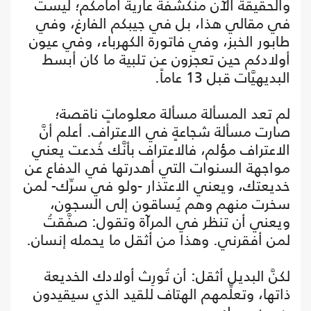
والحقيقة الآن منكشفةٌ عارية أمامكم؛ ليست
في مقالي هذا، بل في جيبكم الفارغ، وفي
طابور الخبز، وفي فاتورة الكهرباء، وفي عيون
أولادكم حين تعجزون عن تلبية ما كان أبسط
البديهيَّات قبل 13 عاماً.
لم تعد المسألة مسألة معلوماتٍ ناقصة؛
صارت مسألة شجاعةٍ في الاعتراف. أعلم أنَّ
الاعتراف مؤلم، فالاعتراف بأنَّك خُدعت يعني
مواجهة السنوات التي أهدرتها في الدفاع عن
خديعتك، ويعني الاعتذار -ولو في سرِّك- لمن
سخرت منهم وهم يُساقون إلى السجون،
ويعني أن تنظر في المرآة وتقول: صفَّقتُ
لمن أفقرني. وهذا من أثقل ما يحمله إنسان.
لكنَّ البديل أثقل: أن تُورِث أولادك الخديعة
ذاتها، وتعلِّمهم الهتاف للقيد الذي سيقيدون