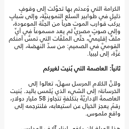
الكرامة التي وُعدتم بها تحوَّلت إلى وقوفٍ
ذليلٍ في طوابير السلع التموينيَّة، وإلى شبابٍ
يركب قوارب الموت هرباً من الجنَّة الموعودة،
وإلى صوتٍ مصريٍّ لم يعد مسموعاً في أيِّ
ملفٍّ إقليميٍّ، حتَّى الملفَّات التي تمسُّ أمنكم
القوميَّ في الصميم: من سدِّ النهضة، إلى
غزَّة، إلى ليبيا.
ثانياً: العاصمة التي بُنيت لغيركم
ولأنَّ الكلام المرسل سهلٌ، تعالوا إلى
الخرسانة؛ إلى الشيء الذي يُلمس باليد. بُنيت
العاصمةٌ الإداريَّةٌ بتكلفةٍ تتجاوز 58 مليار دولار،
رقمٌ يعجز الخيال عن استيعابه، فلنترجمه إلى
واقع ملموس.
هذا المبلغ كان يكفي لبناء آلاف المدارس