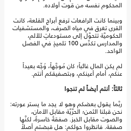
المحكوم نفسه من قوت أولاده.
وبينما كانت الرافعات ترفع أبراج القلعة، كانت
القرى تغرق في مياه الصرف، والمستشفيات
الحكوميَّة تتحوَّل إلى مستودعاتٍ للألم،
والمدارس تكدِّس 100 تلميذٍ في الفصل
الواحد.
لم يكن المال غائباً؛ كان مُوجَّهاً، وُجِّه بعيداً
عنكم، أمام أعينكم، وبتصفيقكم أنتم.
ثالثاً: أنتم أيضاً لم تنجوا
ربَّما يقول بعضكم وهو لا يجد ما يستر عورته:
نحن قبلنا الثمن؛ الحرِّيَّة مقابل الأمان،
والصوت مقابل الخبز. صفقةٌ خاسرةٌ، لكنَّها
صفقة. فانظروا حولكم: هل قبضتم أصلاً