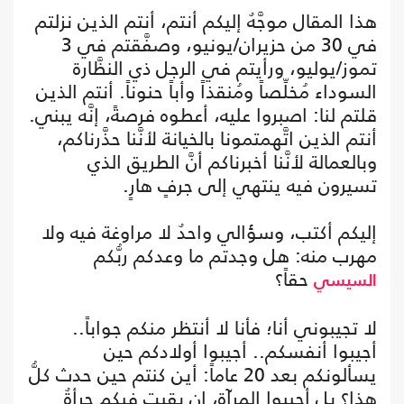
هذا المقال موجَّهٌ إليكم أنتم، أنتم الذين نزلتم
في 30 من حزيران/يونيو، وصفَّقتم في 3
تموز/يوليو، ورأيتم في الرجل ذي النظَّارة
السوداء مُخلِّصاً ومُنقذاً وأباً حنوناً. أنتم الذين
قلتم لنا: اصبروا عليه، أعطوه فرصةً، إنَّه يبني.
أنتم الذين اتَّهمتمونا بالخيانة لأنَّنا حذَّرناكم،
وبالعمالة لأنَّنا أخبرناكم أنَّ الطريق الذي
تسيرون فيه ينتهي إلى جرفٍ هارٍ.
إليكم أكتب، وسؤالي واحدٌ لا مراوغة فيه ولا
مهرب منه: هل وجدتم ما وعدكم ربُّكم
حقاً؟
السيسي
لا تجيبوني أنا؛ فأنا لا أنتظر منكم جواباً..
أجيبوا أنفسكم.. أجيبوا أولادكم حين
يسألونكم بعد 20 عاماً: أين كنتم حين حدث كلُّ
هذا؟ بل أجيبوا المرآة، إن بقيت فيكم جرأةٌ