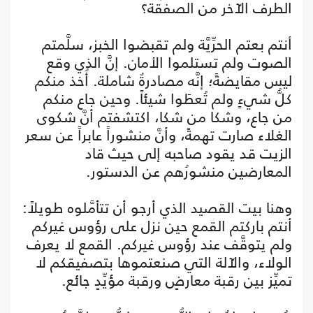
الطرف الآخر من الصفقة؟
أنتم بعتم الحرِّيَّة ولم تقبضوا الخبز، سلَّمتم
الصوت ولم تستلموا الأمان. إنَّ الذي وقع
ليس مقايضةً؛ إنَّه مصادرةٌ شاملة. أُخذ منكم
كلُّ شيءٍ ولم تُعطَوا شيئاً. وحين جاع منكم
من جاع، وشكا من شكا، اكتشفتم أنَّ شكوى
الغلاء صارت تهمةً، وأنَّ منشوراً عابراً عن سعر
الزيت قد يقود صاحبه إلى حيث قاد
المعارضين منشورُهم عن الدستور.
وهنا بيت القصيد الذي أرجو أن تتأمَّلوه طويلاً:
أنتم باركتم القمع حين نزل على رؤوس غيركم
ولم يتوقَّف عند رؤوس غيركم. القمع لا يعرف
الولاء، والآلة التي صنعتموها بتصفيقكم لا
تميِّز بين رقبة معارضٍ ورقبة مؤيِّدٍ جائع.