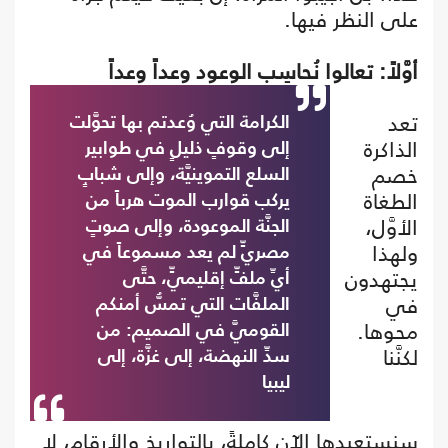
على النظر فيها.
أوَّلاً: تعالوا نُحاسِب الوعود وعداً وعداً
تعد
الكرامة التي وُعدتم بها تحوَّلت
الذاكرة
إلى وقوفٍ ذليلٍ في طوابير
خصم
السلع التموينيَّة، وإلى شبابٍ
الطغاة
يركب قوارب الموت هرباً من
الأوَّل،
الجنَّة الموعودة، وإلى صوتٍ
ولهذا
مصريٍّ لم يعد مسموعاً في
يجتهدون
أيِّ ملفٍّ إقليميٍّ، حتَّى
في
الملفَّات التي تمسُّ أمنكم
محوها.
القوميَّ في الصميم: من
لكنَّنا
سدِّ النهضة، إلى غزَّة، إلى
ليبيا
سنستعيدها الآن كاملةً، بالتواريخ والأرقام، لا