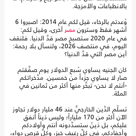
بالانطباعات والأمزجة.
وُعدتم بالرخاء، قيل لكم عام 2014: اصبروا 6
أشهر فقط وسترون
أخرى، وقيل لكم:
مصر
في عام 2020 ستصبح مصر قدَّ الدنيا. فلنقف
اليوم، في منتصف 2026، ولنسأل بلا رحمة:
أين مصر التي قدَّ الدنيا؟
كان الجنيه يساوي سُبع الدولار يوم صفَّقتم
صار لا يساوي جزءاً من خمسين. مدَّخراتكم
-أنتم لا نحن- تبخَّر منها أكثر من ثمانين في
المئة.
تسلّم الدَّين الخارجيُّ عند 46 مليار دولار تجاوز
الآن أكثر من 170 ملياراً؛ وليس دَيناً أُنفق
عليكم، بل دَينٌ ستسدِّدونه أنتم وأولادكم
وأحفادكم، في كلِّ رغيف خبزٍ، وكلِّ قرص دواءٍ،