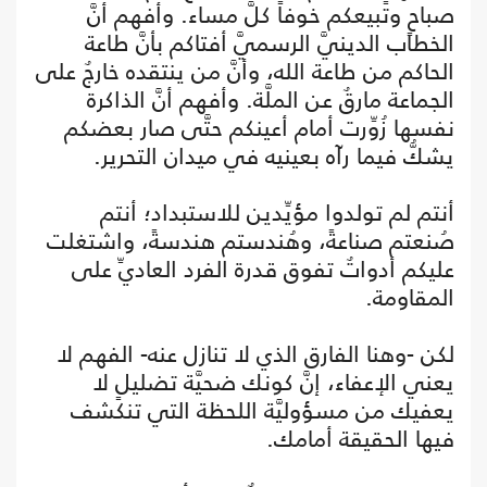
صباحٍ وتبيعكم خوفاً كلَّ مساء. وأفهم أنَّ
الخطاب الدينيَّ الرسميَّ أفتاكم بأنَّ طاعة
الحاكم من طاعة الله، وأنَّ من ينتقده خارجٌ على
الجماعة مارقٌ عن الملَّة. وأفهم أنَّ الذاكرة
نفسها زُوِّرت أمام أعينكم حتَّى صار بعضكم
يشكُّ فيما رآه بعينيه في ميدان التحرير.
أنتم لم تولدوا مؤيِّدين للاستبداد؛ أنتم
صُنعتم صناعةً، وهُندستم هندسةً، واشتغلت
عليكم أدواتٌ تفوق قدرة الفرد العاديِّ على
المقاومة.
لكن -وهنا الفارق الذي لا تنازل عنه- الفهم لا
يعني الإعفاء، إنَّ كونك ضحيَّة تضليلٍ لا
يعفيك من مسؤوليَّة اللحظة التي تنكشف
فيها الحقيقة أمامك.