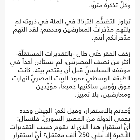
وكلِّ تذكرة مترو.
تجاوز التضخُّم اكثر35 في المئة في ذروته لم
يلتهم مدَّخرات المعارضين وحدهم؛ لقد التهم
مدَّخراتكم أنتم.
زخف الفقر حتَّى طال -بالتقديرات المستقلَّة-
أكثر من نصف المصريِّين، لم يستأذن أحداً في
موقفه السياسيِّ قبل أن يقتحم بيته. كانت
الطبقة الوسطي عمود البيت المصريِّ انهارت
فوق رؤوس ساكنيها جميعاً، مؤيِّدين
ومعارضين، بلا تمييز.
وُعدتم بالاستقرار، وقيل لكم: الجيش وحده
يحمي الدولة من المصير السوريِّ. فلنسأل:
أيُّ استقرارٍ هذا الذي لا يقوم حسب التقديرات
الأخيرة إلا على 250 ألف معتقل؟ أيُّ استقرارٍ