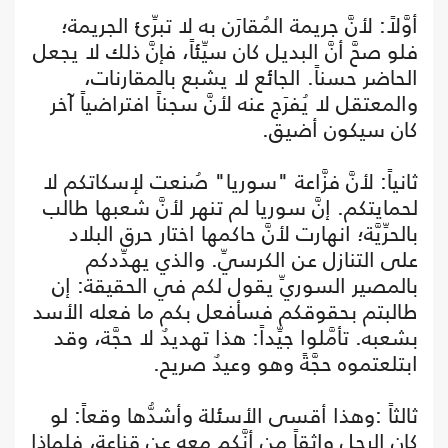
أوَّلاً: لأنَّ جريمة المُقارَن به لا تبرِّئ الجريمة؛
فلو صحَّ أنَّ البديل كان سيِّئاً، فإنَّ ذلك لا يجعل
الحاضر حسناً. الجائع لا يشبع بالمقارنات،
والمعتقل لا يُفرَج عنه لأنَّ سجناً افتراضياً آخر
كان سيكون أضيق.
ثانياً: لأنَّ فزَّاعة "سوريا" صُنعت لإسكاتكم لا
لحمايتكم. إنَّ سوريا لم تنهر لأنَّ شعبها طالب
بالحرِّيَّة؛ انهارت لأنَّ حاكمها اختار حرق البلاد
على التنازل عن الكرسيِّ. والذي يهدِّدكم
بالمصير السوريِّ يقول لكم في الحقيقة: إن
طالبتم بحقوقكم فسأفعل بكم ما فعله الأسد
بشعبه. تأمَّلوا جيِّداً: هذا تهديدٌ لا حجَّة، وقد
ابتلعتموه حجَّةً وهو وعيدٌ صريح.
ثالثاً :وهذا أقسى الأسئلة وأشدُّها وقعاً: لو
كان الرجل واثقاً من أنَّكم معه عن قناعةٍ، فلماذا