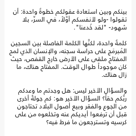
بينكم وبين استعادة عقولكم خطوةٌ واحدة: أن
تقولوا -ولو لأنفسكم أوَّلاً، في السرِّ، بلا
شهود- "لقد خُدعنا".
كلمةٌ واحدة، لكنَّها الكلمة الفاصلة بين السجين
المُبرمَج على حراسة سجنه، والإنسان الذي لمح
المفتاح ملقى على الأرض خارج القفص، حيث
كان موجوداً طوال الوقت. المفتاح هناك، ما
زال هناك.
والسؤال الأخير ليس: هل وجدتم ما وعدكم
ربُّكم حقاً؟ السؤال الأخير هو: كم جولةً أخرى
من الجوع والفقر وبيع أصول البلاد تحتاجون
قبل أن ترفعوا أيديكم عنه وتخلعوه من على
كرسيه وتسترجعون ما فرط فيه؟