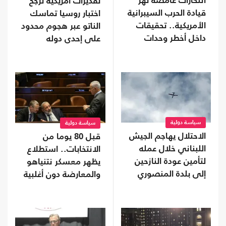
انتحارات غامضة تهز
تقديرات أمريكية ترجح
قيادة الحرب السيبرانية
اختبار روسيا تماسك
الأمريكية.. تحقيقات
الناتو عبر هجوم محدود
داخل أخطر وحدات
على إحدى دوله
البنتاغون
سياسة دولية
سياسة دولية
الاحتلال يهاجم الجيش
قبل 80 يوما من
اللبناني خلال عمله
الانتخابات.. استطلاع
لتأمين عودة النازحين
يظهر معسكر نتنياهو
إلى بلدة المنصوري
والمعارضة دون أغلبية