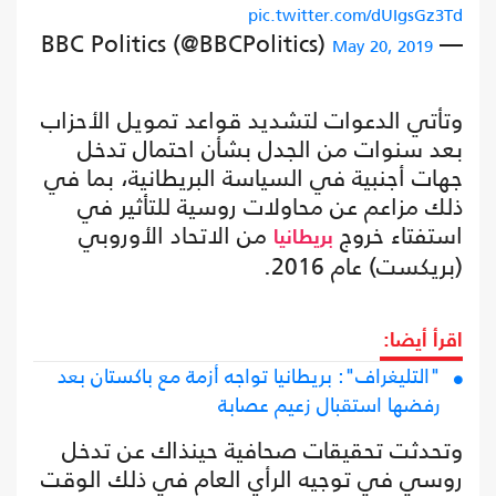
pic.twitter.com/dUIgsGz3Td
— BBC Politics (@BBCPolitics)
May 20, 2019
وتأتي الدعوات لتشديد قواعد تمويل الأحزاب
بعد سنوات من الجدل بشأن احتمال تدخل
جهات أجنبية في السياسة البريطانية، بما في
ذلك مزاعم عن محاولات روسية للتأثير في
استفتاء خروج
من الاتحاد الأوروبي
بريطانيا
(بريكست) عام 2016.
اقرأ أيضا:
"التليغراف": بريطانيا تواجه أزمة مع باكستان بعد
رفضها استقبال زعيم عصابة
وتحدثت تحقيقات صحافية حينذاك عن تدخل
روسي في توجيه الرأي العام في ذلك الوقت