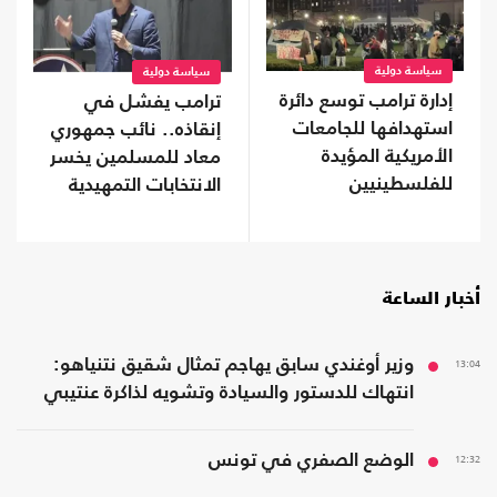
سياسة دولية
سياسة دولية
إدارة ترامب توسع دائرة
ترامب يفشل في
استهدافها للجامعات
إنقاذه.. نائب جمهوري
الأمريكية المؤيدة
معاد للمسلمين يخسر
للفلسطينيين
الانتخابات التمهيدية
في تينيسي
أخبار الساعة
13:04
وزير أوغندي سابق يهاجم تمثال شقيق نتنياهو:
انتهاك للدستور والسيادة وتشويه لذاكرة عنتيبي
12:32
الوضع الصفري في تونس