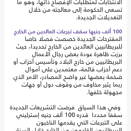
الانتخابات لمتطلبات الإفصاح ذاتها، وهو ما
تسعى الحكومة إلى معالجته من خلال
التعديلات الجديدة.
100 ألف جنيها سقف تبرعات العائدين من الخارج
المقترحات الجديدة خصصت فصلا خاصا
للبريطانيين العائدين من الخارج تحديدا، حيث
برزت ظاهرة عودة بعض رجال الأعمال
البريطانيين من خارج البلاد وتأسيس أحزاب أو
دعم أحزاب قائمة، معتمدين على أموال
ضخمة بعضها غير واضح المصادر، الأمر الذي
ربما يثير مخاوف من وقوف دول أو جهات
مجهولة خلفها.
وفي هذا السياق فرضت التشريعات الجديدة
سقفا محددا قدره 100 ألف جنيه إسترليني
على التبرعات التي يقدمها الناخبون
البريطانيون القادمون من الخارج خلال السنة