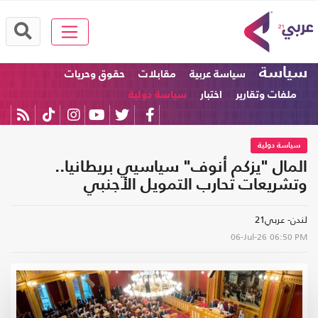
سياسة
سياسة عربية
مقابلات
حقوق وحريات
ملفات وتقارير
اختبار
سياسة دولية
سياسة دولية
المال "يزكم أنوف" سياسيي بريطانيا..
وتشريعات تحارب التمويل الأجنبي
لندن- عربي21
06-Jul-26
06:50 PM