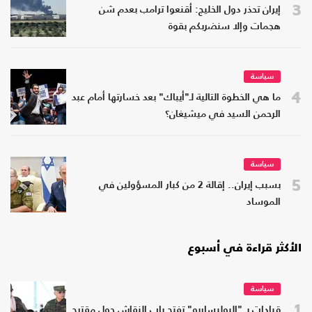
3
إيران تحذر دول الخليج: أقنعوا ترامب بعدم شن
هجمات وإلا سنضربكم بقوة
سياسة
4
ما هي الخطوة التالية لـ"أيباك" بعد خسارتها أمام عبد
الرحمن السيد في ميشيغان؟
سياسة
5
بسبب إيران.. إقالة 2 من كبار المسؤولين في
الموساد
الأكثر قراءة في أسبوع
سياسة
1
قيادات بـ "البوليساريو" تفتح باب النقاش حول مقترح