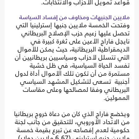
قواعد تمويل الأحزاب والانتخابات.
ملايين الجنيهات ومخاوف من إفساد السياسة
وفتحت الخمسة ملايين جنيها إسترلينيا التي
تحصل عليها زعيم حزب الإصلاح البريطاني
نايجل فاراج الأعين على ثغرة كبيرة في
الديمقراطية البريطانية، حيث يمكن للأموال
التي تتسلل لأحزاب وسياسيين بريطانيين أن
تفسد الحياة السياسية، في ظل خشية
مستمرة من أن تكون تلك الأموال أداة لدول
أجنبية تسعى لتشكيل المشهد السياسي
البريطاني وفقا لمصالحها وعلى مقاسات
الممولين.
ويخضع فاراج الذي كان من دعاة خروج بريطانيا
من الاتحاد الأوروبي، للتحقيق من جانب لجنة
حكومية لعدم إفصاحه عن تبرع بقيمة خمسة
ملايين جنيه إسترليني (6,67 ملايين دولار)