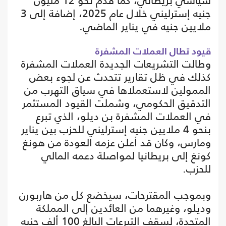
سياسي بريطاني، كما قدم نحو 12 مليون
جنيه إسترليني خلال عام 2025، إضافة إلى 3
ملايين جنيه في يناير الماضي.
قيود تطال العملات المشفرة
وطالت التشريعات الجديدة العملات المشفرة
كذلك في ظل تقارير تتحدث عن لجوء بعض
الممولين لاستعملاها في سياق التهرب من
التدقيق الحكومي، وشملت القيود المستثمر
في العملات المشفرة بن ديلو، الذي تبرع
بنحو 4 ملايين جنيه إسترليني للحزب بين يناير
ومارس، وكان قد أعلن عزمه العودة من هونغ
كونغ إلى بريطانيا لمواصلة دعمه المالي
للحزب.
وبموجب المقترحات، سيخضع كل من هاربورن
وديلو، وغيرهما من العائدين إلى المملكة
المتحدة، لسقف التبرعات البالغ 100 ألف جنيه