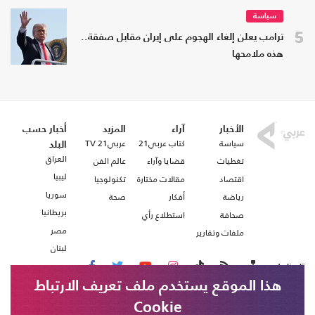
سياسة
5
ترامب يعلن إلغاء الهجوم على إيران مقابل صفقة..
هذه ملامحها
الأخبار
آراء
المزيد
أخبار حسب
سياسة
كتاب عربي21
عربي21 TV
البلد
العراق
تغطيات
قضايا وآراء
عالم الفن
ليبيا
اقتصاد
مقالات مختارة
تكنولوجيا
سوريا
رياضة
أفكار
صحة
بريطانيا
صحافة
استطلاع رأي
مصر
ملفات وتقارير
لبنان
تابعنا على
هذا الموقع يستخدم ملف تعريف الارتباط
Cookie
من نحن