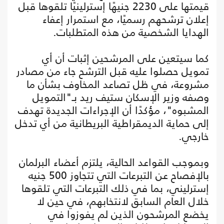
قيمتها على 2230 جنيهًا إسترلينيًا تلقوها قبل
إعلان ترشحهم رسميًا، مع استمرار إعفاء
الهدايا الشخصية من هذه المتطلبات.
كما سيتعين على المرشحين إثبات أن أي
تمويل حصلوا عليه قبل الترشح جاء من مصادر
مشروعة، في ظل تصاعد المخاوف بشأن ما
وصفه وزير الإسكان ستيف ريد بـ"التمويل
المشبوه"، مؤكدًا أن الإجراءات الجديدة تهدف
إلى حماية الديمقراطية البريطانية من أي تدخل
خارجي.
وبموجب القواعد الحالية، يلتزم أعضاء البرلمان
بالإفصاح عن التبرعات التي تتجاوز 500 جنيه
إسترليني، بما في ذلك التبرعات التي تلقوها
خلال العام السابق لانتخابهم، في حين لا
يخضع المرشحون الذين لم يفوزوا في