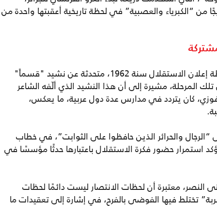
ا من “الكبرياء والعصبية” في لحظة تاريخية أعقبتها واحدة من
مشتركة
وفي منشور آخر، استحضرت مستغانمي لحظة إعلان الاستقلال سنة 1962، متحدثة عن نشيد "قسماً"
 تلك المرحلة، مشيرة إلى أن هذا النشيد الذي ألّفه الشاعر
وزي، كان يتردد في مدارس عدة دول عربية، ما يعكس،
ة.
ى “الرجال والحرائر الذين حافظوا على الثوابت”، في خطاب
كد استمرار حضور فكرة الاستقلال باعتبارها حدثًا مؤسسًا في
 النصر، معتبرة أن لحظات الانتصار ليست دائمًا لحظات
” تختلط فيها الفوضى بالفرح، في إشارة إلى تعقيدات ما