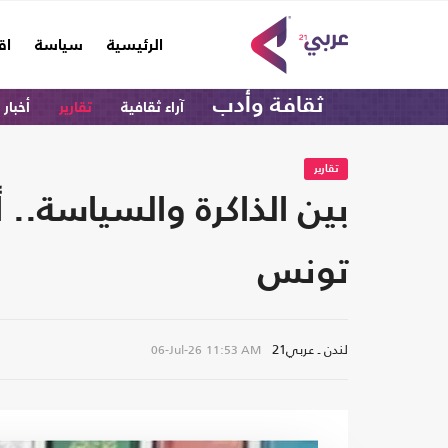
(current)
الرئيسية
سياسة
اق
ثقافة وأدب
آراء ثقافية
تقارير
أخبار 
تقارير
بين الذاكرة والسياسة.. 
تونس
لندن ـ عربي21
06-Jul-26
11:53 AM