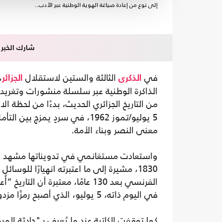
إلى نوع من إعادة صياغة الهوية الوطنية عبر الأدب..
شارك الخبر
في
الثالثة والستين لاستقلال
،
الذكرى
الجزائر
الذاكرة الوطنية عبر سلسلة منشورات وتغر
من التاريخ الجزائري الحديث، بدءًا من لحظة الاحتلال الفرنسي
5 يوليو/تموز 1962، في سردٍ يمز
معنى النصر وبناء الأمة.
واستعادت مستغانمي في تدويناتها مشهد دخو
1830، مشيرة إلى ما اعتبرته انهيارًا للوسا
الفرنسي بعد 130 عامًا، معتبرة أن
في اليوم ذاته، 5 يوليو، الذي أصبح رمزًا مزدوجًا للاحتلال والاستقلال.
كما توقفت الكاتبة عند ما يُعرف بـ"حادثة المر