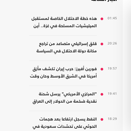
01:45
هذه خطة الاحتلال الخاصة لمستقبل
الميليشيات المسلحة في غزة.. أين
سيذهبون؟
20:26
قلق إسرائيلي متصاعد من تراجع
مكانة دولة الاحتلال في السياسة
الأمريكية
19:57
فورين أفيرز: حرب إيران تكشف مأزق
أمريكا في الشرق الأوسط وحان وقت
الانسحاب
19:41
"المركزي الأمريكي" يرسل شحنة
نقدية ضخمة من الدولار إلى العراق
18:29
النفط يسجل ارتفاعا بعد هجمات
الحوثي على تحشدات سعودية في