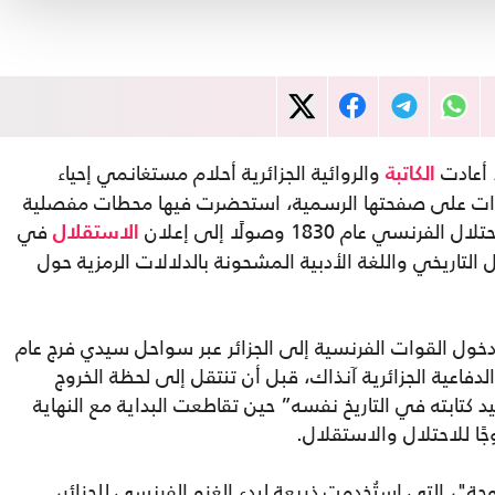
 أعادت
والروائية الجزائرية أحلام مستغانمي إحياء
الكاتبة
يدات على صفحتها الرسمية، استحضرت فيها محطات مفصلية
 عام 1830 وصولًا إلى إعلان
في
الاستقلال
ج بين التأمل التاريخي واللغة الأدبية المشحونة بالدلالات الرمزية حول
ل القوات الفرنسية إلى الجزائر عبر سواحل سيدي فرج عام
ئل الدفاعية الجزائرية آنذاك، قبل أن تنتقل إلى لحظة الخروج
 التاريخ “أُعيد كتابته في التاريخ نفسه” حين تقاطعت البداية مع النهاية
وحة"، التي استُخدمت ذريعة لبدء الغزو الفرنسي للجزائر،