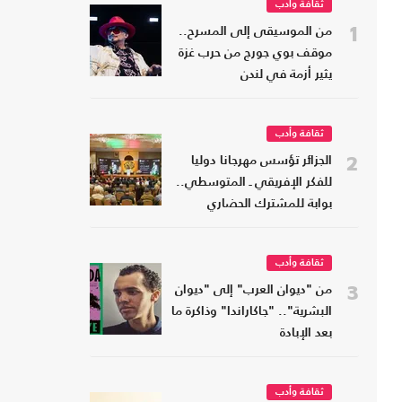
ثقافة وأدب
1
من الموسيقى إلى المسرح..
موقف بوي جورج من حرب غزة
يثير أزمة في لندن
ثقافة وأدب
2
الجزائر تؤسس مهرجانا دوليا
للفكر الإفريقي ـ المتوسطي..
بوابة للمشترك الحضاري
ثقافة وأدب
3
من "ديوان العرب" إلى "ديوان
البشرية".. "جاكاراندا" وذاكرة ما
بعد الإبادة
ثقافة وأدب