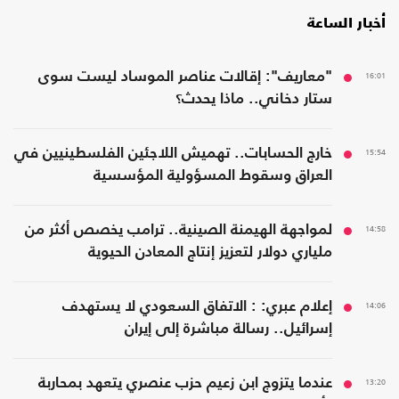
أخبار الساعة
16:01
"معاريف": إقالات عناصر الموساد ليست سوى
ستار دخاني.. ماذا يحدث؟
15:54
خارج الحسابات.. تهميش اللاجئين الفلسطينيين في
العراق وسقوط المسؤولية المؤسسية
14:58
لمواجهة الهيمنة الصينية.. ترامب يخصص أكثر من
ملياري دولار لتعزيز إنتاج المعادن الحيوية
14:06
إعلام عبري: : الاتفاق السعودي لا يستهدف
إسرائيل.. رسالة مباشرة إلى إيران
13:20
عندما يتزوج ابن زعيم حزب عنصري يتعهد بمحاربة