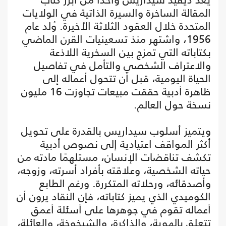
المقالة الساخرة والسيرة الذاتية في الولايات
المتحدة خلال العقود الثلاثة الأخيرة. وُلد عام
1956، واشتهر منذ تسعينيات القرن الماضي
بكتاباته التي تمزج بين السخرية اللاذعة
والاعتراف الشخصي والتأمل في تفاصيل
الحياة اليومية، قبل أن تتحول أعماله إلى
ظاهرة أدبية حققت مبيعات تجاوزت 16 مليون
نسخة حول العالم.
ويتميز أسلوب سيداريس بالقدرة على تحويل
أكثر المواقف اعتيادية إلى نصوص أدبية
تكشف تناقضات الإنسان، مستلهمًا مادته من
حياته الشخصية، وعلاقته بأفراد أسرته، وزوجه،
وأصدقائه، ورحلاته المتكررة. ورغم الطابع
الكوميدي الذي يميز كتاباته، فإن النقاد يرون أن
أعماله تقوم في جوهرها على أسئلة أعمق
تتعلق بالهوية، والذاكرة، والشيخوخة، والعائلة،