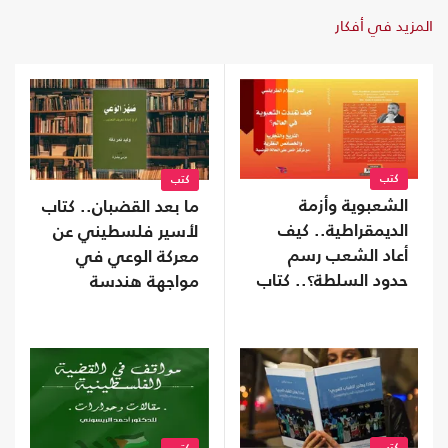
المزيد في أفكار
كتب
كتب
الشعبوية وأزمة
ما بعد القضبان.. كتاب
الديمقراطية.. كيف
لأسير فلسطيني عن
أعاد الشعب رسم
معركة الوعي في
حدود السلطة؟.. كتاب
مواجهة هندسة
جديد
الخضوع