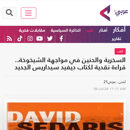
أفكار
أفكَار
كتب
الذاكرة السياسية
مقابلات فكرية
تقارير
كتب
السخرية والحنين في مواجهة الشيخوخة..
قراءة نقدية لكتاب ديفيد سيداريس الجديد
لندن ـ عربي21
06-Jul-26
11:11 AM