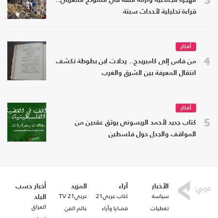
الهجرة الجماعية وأزمة الثقة في النموذج المغربي..
قراءة تحليلية لأحداث سبتة
أفكار
4
من فاس إلى كامبريدج.. رحلات ابن بطوطة تكشف
انتقال المعرفة بين الشرق والغرب
أفكار
5
كتاب جديد لأحمد الريسوني يوثق عقدين من
المواقف والجدل حول فلسطين
الأخبار
آراء
المزيد
أخبار حسب
سياسة
كتاب عربي21
عربي21 TV
البلد
العراق
تغطيات
قضايا وآراء
عالم الفن