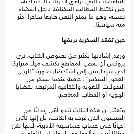
التناقضات التي ترافق الحركات الاحتجاجية،
حين تختلط المطالب المختلفة داخل الفضاء
نفسه، وهو ما يمنح النص طابعًا ساخرًا أكثر
منه سياسيًا.
حين تفقد السخرية بريقها
ورغم إشادتها بكثير من نصوص الكتاب، ترى
بروكس أن بعض المقاطع تكشف ميلًا متزايدًا
لدى سيداريس إلى استحضار صورة "الرجل
العجوز المتذمر"، خاصة عندما يسخر من
التحولات اللغوية والثقافية المرتبطة بقضايا
الهوية أو الخطاب المعاصر.
وتعتبر أن هذه النكات تبدو أقل إبداعًا من
المستوى الذي عُرف به الكاتب، بل إنها تأتي
أحيانًا على حساب حساسيته الأدبية، لأنها تكرر
خطابًا أصبح مألوفًا في النقاشات الثقافية