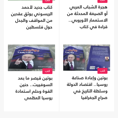
كتب
كتب
هجرة الشباب العربي
كتاب جديد لأحمد
أو الصيغة المحدثة من
الريسوني يوثق عقدين
الاستعمار الأوروبي..
من المواقف والجدل
قراءة في كتاب
حول فلسطين
كتب
كتب
بوتين وإعادة صناعة
بوتين قيصر ما بعد
روسيا.. اقتصاد الدولة
السوفييت.. حنين
وسلطة التاريخ في
القوة وحلم استعادة
صراع الجغرافيا
روسيا العظمى
السياسية