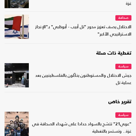
غزة
صحافة
الاحتلال يصف تعزيز محور "تل أبيب - أبوظبي" بـ"الإنجاز
الاستراتيجي الأكبر"
تغطية ذات صلة
سياسة
جيش الاحتلال والمستوطنون ينكّلون بالفلسطينيين بعد
عملية تل
تقرير خاص
سياسة
"عربي21" تتشح بالسواد حدادا على شهداء الصحافة في
غزة.. وتستمر بالتغطية