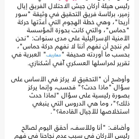
رئيس هيئة أركان جيش الاحتلال الفريق إيال
زمير، برئاسة فريق التحقيق في وثيقة "سور
أريحا"، وهي خطة الهجوم التي أعدّتها حركة
"حماس"، والتي كانت بحوزة المؤسسة
الأمنية الإسرائيلية على مدى سنوات: "نحن
لم ننجح أن نفهم أننا لا نفهم حركة حماس"،
بحسب ما أوردته صحيفة "
" العبرية في
معاريف
تقرير لمراسلها العسكري آفي أشكنازي.
وأوضح أن "التحقيق لا يركز في الأساس على
سؤال "ماذا حدث؟" فحسب، وإنما يركز
بصورة رئيسية على سؤال "لماذا حدث
ذلك؟"، وما هي الدروس التي ينبغي
استخلاصها للأجيال القادمة؟".
وأضاف: "أنا وللأسف، أحقق اليوم لصالح
رئيس الأركان في سبب عدم نجاحنا في فهم