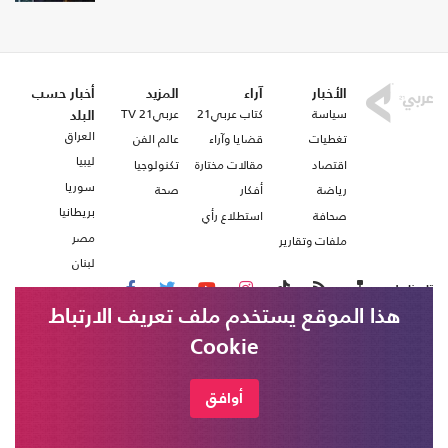
الأخبار
آراء
المزيد
أخبار حسب
سياسة
كتاب عربي21
عربي21 TV
البلد
العراق
تغطيات
قضايا وآراء
عالم الفن
ليبيا
اقتصاد
مقالات مختارة
تكنولوجيا
سوريا
رياضة
أفكار
صحة
بريطانيا
صحافة
استطلاع رأي
مصر
ملفات وتقارير
لبنان
تابعنا على
هذا الموقع يستخدم ملف تعريف الارتباط
Cookie
من نحن
اتصل بنا
شروط الاستخدام
أوافق
عربي21 ، جميع الحقوق محفوظة @ 2020