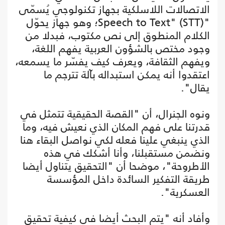
الاتصالات اللاسلكية بجهاز تكنولوجي يُسمّى
"Speech to Text" (STT)؛ وهو جهاز يحوّل
الكلام المنطوق إلى نص مكتوب، فبدلا من
وجود مختص بالشؤون العربية يفهم اللغة،
ويفهم الثقافة، ويعرف كيف يفسّر ما يسمعه،
اعتقدوا أنه يمكن استبداله بآلة تترجم ما
يقال".
ونوه الجنرال، أن "القصة الحقيقية تتمثل في
قدرتنا على فهم المكان الذي نعيش فيه، وما
الذي ينبغي علينا فعله لكي نواصل البقاء هنا
ونضمن مستقبلنا، وأنا أشكك في هذه
الأطروحة"، موضحا أن "التحقيق يتناول أيضا
طريقة التفكير السائدة داخل المؤسسة
العسكرية".
وأفاد أنه "يتم البحث أيضا في كيفية تحقيق