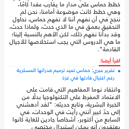
خطط حماس على مدار ما يقارب عقدا كامًا،
وهي خطط كانت موضوعة أمامنا، نحن لم
ننجح في أن نفهم أننا لا نفهم حماس، نحاول
التحقيق بعمق في ما الذي حدث، ولماذا حدث،
وقد بدأنا نفهم ذلك، لكن الأهم بالنسبة إلينا؛
ما هي الدروس التي يجب استخلاصها للأجيال
القادمة".
اقرأ أيضا:
تقرير عبري: حماس تعيد ترميم قدراتها العسكرية
رغم اغتيال قادتها في غزة
وانتقاد نوما المفاهيم التي قامت على
الاعتماد المفرط على التكنولوجيا بدلًا من
الخبرة البشرية، وتابع حديثه: "لقد أدهشني
إلى حدّ كبير أنني رأيت في الوحدات، في
السابع من أكتوبر، أشخاصا جادين للغاية كانوا
يعتقدون أنه يمكن استبدال مختصي