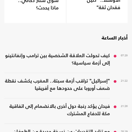
الأوسط.. "دليل
سوى ستار دخاني..
فقدان ثقة"
ماذا يحدث؟
أخبار الساعة
07:20
كيف تحولت العلاقة الشخصية بين ترامب وإنفانتينو
إلى أزمة سياسية؟
21:22
"إسرائيل" تراقب أزمة سبتة.. المغرب يكشف نقطة
ضعف أوروبا على حدودها مع أفريقيا
21:20
فيدان يؤكد رغبة دول أخرى بالانضمام إلى اتفاقية
مكة للدفاع المشترك
20:19
مع تزايد التقديرات عن نسخة جديدة من الطوفان..