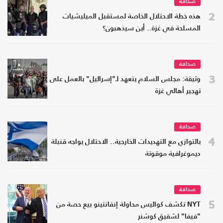
صحافة
2
هذه خطة الاحتلال الخاصة لمستقبل الميليشيات
المسلحة في غزة.. أين سيذهبون؟
صحافة
3
وثيقة: مجلس السلام يتعهد لـ"إسرائيل" بالعمل على
تهجير أهالي غزة
صحافة
4
بالتوازي مع التهديدات الخارجية.. الاحتلال يواجه قنبلة
ديموغرافية موقوتة
صحافة
5
NYT تكشف كواليس محاولة إنفانتينو بيع حصة من
"فيفا" لشقيق كوشنر