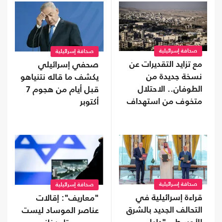
صحافة إسرائيلية
صحافة إسرائيلية
مع تزايد التقديرات عن
صحفي إسرائيلي
نسخة جديدة من
يكشف ما قاله نتنياهو
الطوفان.. الاحتلال
قبل أيام من هجوم 7
متخوف من استهداف
أكتوبر
إيلات
صحافة إسرائيلية
صحافة إسرائيلية
قراءة إسرائيلية في
"معاريف": إقالات
التحالف الجديد بالشرق
عناصر الموساد ليست