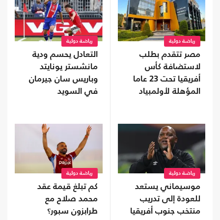
رياضة دولية
رياضة دولية
مصر تتقدم بطلب
التعادل يحسم ودية
لاستضافة كأس
مانشستر يونايتد
أفريقيا تحت 23 عاما
وباريس سان جيرمان
المؤهلة لأولمبياد
في السويد
2028
رياضة دولية
رياضة دولية
موسيماني يستعد
كم تبلغ قيمة عقد
للعودة إلى تدريب
محمد صلاح مع
منتخب جنوب أفريقيا
طرابزون سبور؟