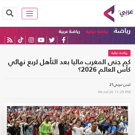
رياضة
رياضة دولية
رياضة عربية
رياضة دولية
كم جنى المغرب ماليا بعد التأهل لربع نهائي
كأس العالم 2026؟
لندن-عربي21
04-Jul-26
11:29 PM