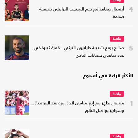
رياضة
4
أرسنال يتعاقد مع نجم المنتخب البرازيلي بصفقة
ضخمة
رياضة
5
صلاح يرفع شعبية طرابزون التركي.. قفزة كبيرة في
عدد متابعي حسابات النادي
الأكثر قراءة في أسبوع
رياضة
1
ميسي يظهر مع إنتر ميامي لأول مرة بعد المونديال..
وسواريز يواصل التألق
رياضة