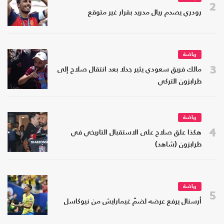
2
رودري يصدم ريال مدريد بقرار غير متوقع
رياضة
3
مالك فريق سعودي يثير جدلا بعد انتقال صلاح إلى
طرابزون التركي
رياضة
4
هكذا علق صلاح على الاستقبال التاريخي في
طرابزون (شاهد)
رياضة
5
أرسنال يرفع عرضه لضمّ غيمارايش من نيوكاسل