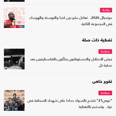
رياضة
مونديال 2026.. تعادل مثير بين كندا والبوسنة والهرسك
في المجموعة الثانية
تغطية ذات صلة
سياسة
جيش الاحتلال والمستوطنون ينكّلون بالفلسطينيين بعد
عملية تل
تقرير خاص
سياسة
"عربي21" تتشح بالسواد حدادا على شهداء الصحافة في
غزة.. وتستمر بالتغطية