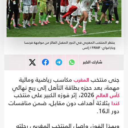
ينتظر المنتخب المغربي في الدور المقبل الفائز من مواجهة فرنسا
وباراغواي- FRMF / إكس
شارك الخبر
جنى منتخب
مكاسب رياضية ومالية
المغرب
مهمة، بعد حجزه بطاقة التأهل إلى ربع نهائي
2026، إثر فوزه الكبير على منتخب
كأس العالم
بثلاثة أهداف دون مقابل، ضمن منافسات
كندا
دور الـ16.
وبهذا الفوز، واصل المنتخب المغربي رحلته