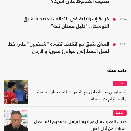
تخفيف الضغوط على أمريكا؟
17:22
قراءة إسرائيلية في التحالف الجديد بالشرق
الأوسط.. "دليل فقدان ثقة"
17:14
العراق يتفق مع ائتلاف تقوده "شيفرون" على خط
لنقل النفط إلى موانئ سوريا والأردن
ذات صلة
رياضة
أنشيلوتي بعد التعادل مع المغرب: كانت مباراة صعبة
والنتيجة لم تكن سيئة
رياضة
مدرب المغرب قبل مواجهة البرازيل: نحترمهم لكننا ندخل
المباراة من أجل الفوز