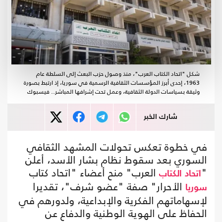
شكل "اتحاد الكتاب العرب"، منذ وصول حزب البعث إلى السلطة عام
1963، إحدى أبرز المؤسسات الثقافية الرسمية في سوريا، إذ ارتبط بصورة
وثيقة بسياسات الدولة الثقافية، وعمل تحت إشرافها المباشر.. فيسبوك
شارك الخبر
في خطوة تعكس تحولات المشهد الثقافي
السوري بعد سقوط نظام بشار الأسد، أعلن
"
العرب" منح أعضاء "اتحاد كتاب
اتحاد
الكتاب
الأحرار" صفة "عضو شرف"، تقديرا
سوريا
لإسهاماتهم الفكرية والإبداعية، ولدورهم في
الحفاظ على الهوية الوطنية والدفاع عن