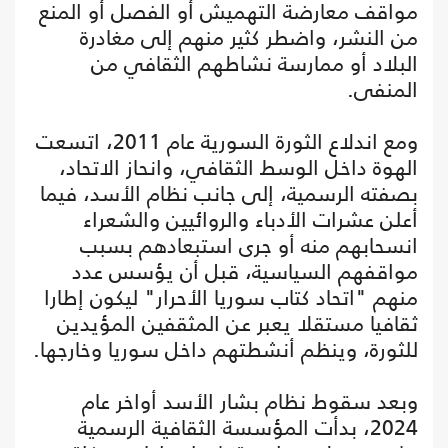
مواقف معارضة التهميش أو الفصل أو المنع
من النشر، واضطر كثير منهم إلى مغادرة
البلاد أو ممارسة نشاطهم الثقافي من
المنفى.
ومع اندلاع الثورة السورية عام 2011، اتسعت
الهوة داخل الوسط الثقافي، وانحاز الاتحاد،
بصفته الرسمية، إلى جانب نظام الأسد، فيما
أعلن عشرات الأدباء والروائيين والشعراء
انسحابهم منه أو جرى استبعادهم بسبب
مواقفهم السياسية، قبل أن يؤسس عدد
منهم "اتحاد كتاب سوريا الأحرار" ليكون إطارا
ثقافيا مستقلا يعبر عن المثقفين المؤيدين
للثورة، وينظم أنشطتهم داخل سوريا وخارجها.
وبعد سقوط نظام بشار الأسد أواخر عام
2024، بدأت المؤسسة الثقافية الرسمية