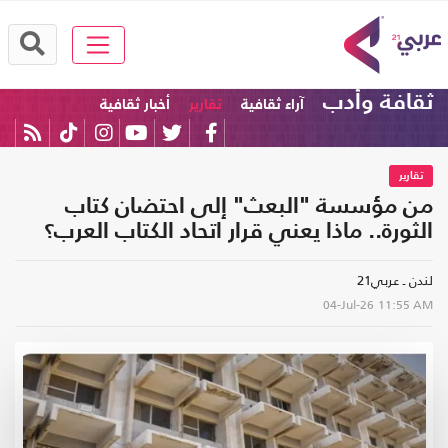
ثقافة وأدب
آراء ثقافية
تقارير
أخبار ثقافية
تقارير
من مؤسسة "البعث" إلى احتضان كتاب
الثورة.. ماذا يعني قرار اتحاد الكتاب العرب؟
لندن ـ عربي21
04-Jul-26
11:55 AM