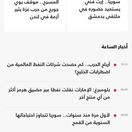
سوريا.. إرث فني
المسرح.. موقف بوي
يستعيد حضوره في
جورج من حرب غزة يثير
ملتقى بدمشق
أزمة في لندن
أخبار الساعة
10:22
أرباح الحرب.. كم حصدت شركات النفط العالمية من
اضطرابات الخليج؟
09:05
بلومبرغ: الإمارات نقلت نفطا عبر مضيق هرمز أكثر
من أي منتج آخر
06:56
لأول مرة منذ سنوات.. سوريا تتجاوز احتياجاتها
السنوية من القمح