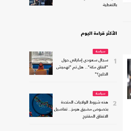
بالتغطية
الأكثر قراءة اليوم
سياسة
1
سجال سعودي إماراتي حول
"اتفاق مكة".. هل تم "تهميش
الخليج؟"
سياسة
2
هذه شروط الولايات المتحدة
بخصوص مضيق هرمز.. تفاصيل
الاتفاق المقترح