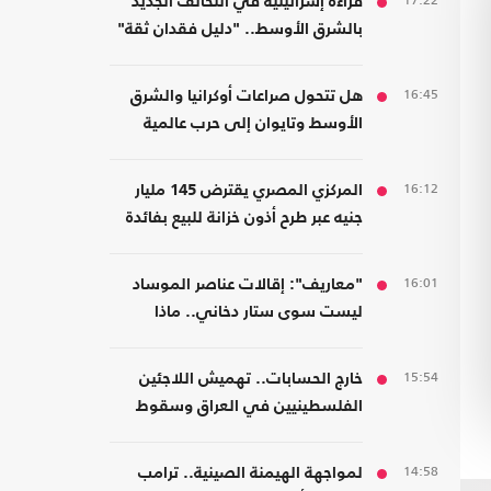
17:22
قراءة إسرائيلية في التحالف الجديد
بالشرق الأوسط.. "دليل فقدان ثقة"
16:45
هل تتحول صراعات أوكرانيا والشرق
الأوسط وتايوان إلى حرب عالمية
واحدة؟
16:12
المركزي المصري يقترض 145 مليار
جنيه عبر طرح أذون خزانة للبيع بفائدة
مرتفعة
16:01
"معاريف": إقالات عناصر الموساد
ليست سوى ستار دخاني.. ماذا
يحدث؟
15:54
خارج الحسابات.. تهميش اللاجئين
الفلسطينيين في العراق وسقوط
المسؤولية المؤسسية
14:58
لمواجهة الهيمنة الصينية.. ترامب