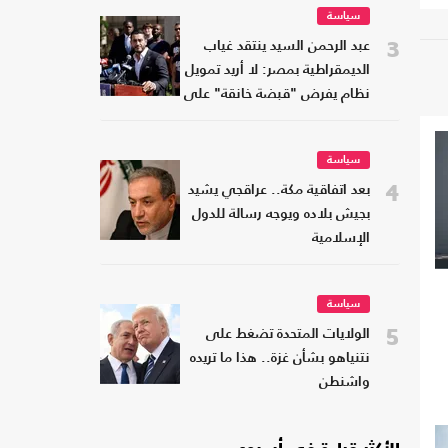
سياسة
3
عبد الرحمن السيد ينتقد غياب
الديمقراطية بمصر: لا أريد تمويل
نظام يفرض "قبضة خانقة" على
شعبه
سياسة
4
بعد اتفاقية مكة.. عراقجي يشيد
بجيش بلاده ويوجه رسالة للدول
الإسلامية
سياسة
5
الولايات المتحدة تضغط على
نتنياهو بشأن غزة.. هذا ما تريده
واشنطن