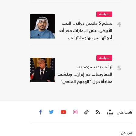
سياسة
4
تسلم 5 ملايين دولار.. البيت
الأبيض: على الإمارات منع أحد
أدواتها من مهاجمة ترامب
سياسة
5
ترامب يحدد موعد بدء
المفاوضات مع إيران.. ويكشف
مفاجأة حول "الهجوم الملغي"
تابعنا على
من نحن