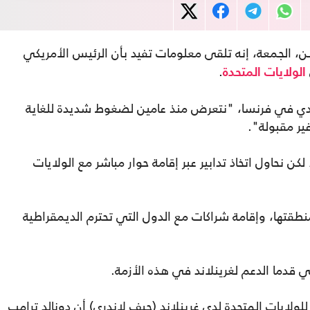
 الجمعة، إنه تلقى معلومات تفيد بأن الرئيس الأمريكي
.
الولايات المتحدة
ي في فرنسا، "نتعرض منذ عامين لضغوط شديدة للغاية
ر مقبولة".
 نحاول اتخاذ تدابير عبر إقامة حوار مباشر مع الولايات
طقتها، وإقامة شراكات مع الدول التي تحترم الديمقراطية
ي قدما الدعم لغرينلاند في هذه الأزمة.
للولايات المتحدة لدى غرينلاند (جيف لاندري) أن دونالد ترامب