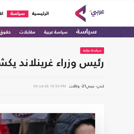
(current)
الرئيسية
سياسة
اق
سياسة
سياسة عربية
مقابلات
حقوق 
سياسة دولية
رئيس وزراء غرينلاند ي
لندن- عربي21- وكالات
03-Jul-26
10:53 PM