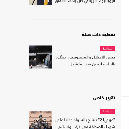
اليورانيوم الإيراني حال إتمام الاتفاق
تغطية ذات صلة
سياسة
جيش الاحتلال والمستوطنون ينكّلون
بالفلسطينيين بعد عملية تل
تقرير خاص
سياسة
"عربي21" تتشح بالسواد حدادا على
شهداء الصحافة في غزة.. وتستمر