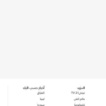
المزيد
أخبار حسب البلد
عربي21 TV
العراق
عالم الفن
ليبيا
تكنولوجيا
سوريا