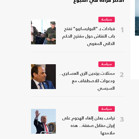
الأكثر قراءة في أسبوع
سياسة
1
قيادات بـ "البوليساريو" تفتح
باب النقاش حول مقترح الحكم
الذاتي المغربي
سياسة
2
ممثلات يرتدين الزي العسكري..
ودعوات للاصطفاف مع
السيسي
سياسة
3
ترامب يعلن إلغاء الهجوم على
إيران مقابل صفقة.. هذه
ملامحها