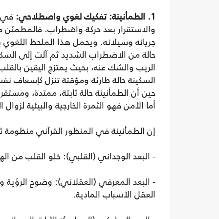
1. الطمأنينة: تفكيك لغوي واصطلاحي:
في ل
والاستقرار بعد حركة واضطراب. فالمطمئن 
جريانه وسيلانه. ويحمل هذا الملحظ اللغوي بعد
حالة من الاضطراب الشديد ثم آلت إلى الس
الريب والشك عنه، بحيث يمتزج اليقين بالقلب ف
السكينة حالة طارئة ومؤقتة تنزل كإسعاف نف
حين أن الطمأنينة حالة ثابتة، ممتدة، ومست
أما الأمن فهو الثمرة الخارجية والبيئية لزوال 
إن الطمأنينة في المنظور القرآني منظومة ثلا
- البعد الوجداني (القلبي): خلو القلب من ال
- البعد المعرفي (العقلاني): وضوح الرؤية 
العقل الأسباب المادية.