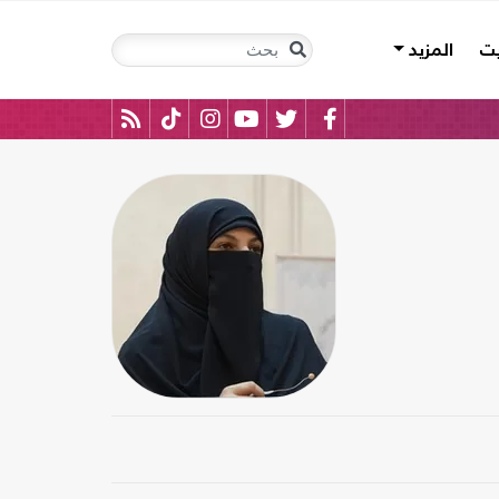
يت
المزيد