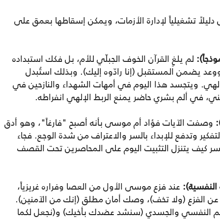
يلاً تشغيلياً لإدارة الأزمات، ويمكن إسقاطها بعمق على
لم يلغِ القرآن الخوف الجبلّي للأم، بل فكك استبداده
ووعد يضمن المستقبل (إنا رادّوه إليك). وبذلك استُبدل
إلهي. ويتجسد هذا اليوم في أمهات الشهداء والنازحين في
ني، في ألم بشري حاضر يمنع الربط الإلهي انفراطه.
وصفت الآيات فؤاد أم موسى بأنه أصبح "فارغاً"، وهو أدق
تفكير وتدفع للإبداء بالسر والاعتراف من شدة الوجع. فجاء
ر كيف يتنزل التثبيت اليوم على المحاصرين تحت القصف
عند فزع موسى الأول من العصا وفراره غريزياً،
ي عن الفزع (ولا تخف)، وصك أمان مطلق (إنك من الآمنين).
دعم النفسي والجسدي (سنشد عضدك بأخيك) و(نجعل لكما