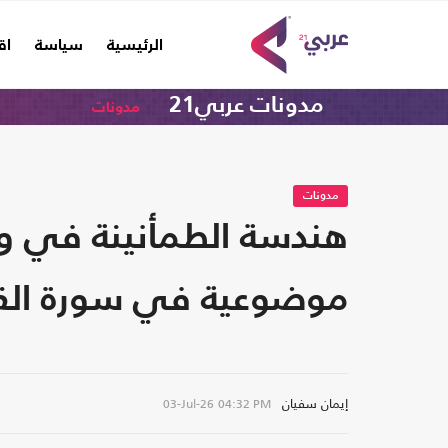
(current)
الرئيسية
سياسة
اق
مدونات عربي21
مدونات
مدونات
هندسة الطمأنينة في وق
موضوعية في سورة القص
إيمان سفيان
03-Jul-26
04:32 PM