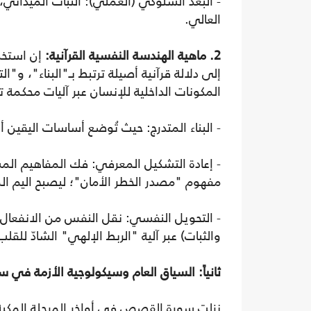
- البعد السلوكي (العملي): الثبات الميداني
العالي.
2. ماهية الهندسة النفسية القرآنية:
إن استخدا
إلى دلالة قرآنية أصيلة ترتبط بـ"البناء"، و
المكونات الداخلية للإنسان عبر آليات محكم
- البناء المتدرج: حيث تُوضع أساسات اليقين أ
- إعادة التشكيل المعرفي: فك المفاهيم الم
مفهوم "مصدر الخطر الأمان"؛ ليصبح اليم المخ
- التحويل النفسي: نقل النفس من الانفعال ا
والثبات) عبر آلية "الربط الإلهي" الشادّ للق
ثانياً: السياق العام وسيكولوجية الأزمة في
نزلت سورة القصص في أواخر المرحلة المكية