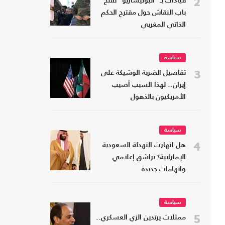
2
قيادات بـ "البوليساريو" تفتح
باب النقاش حول مقترح الحكم
الذاتي المغربي
سياسة
3
تفاصيل الضربة الوشيكة على
إيران.. لهذا السبب أصيب
الأمريكيون بالذهول
سياسة
4
هل انهارت التهدئة السعودية
الإماراتية؟ تراشق إعلامي
واتهامات جديدة
سياسة
5
ممثلات يرتدين الزي العسكري..