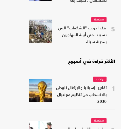
بميشيغان.. تعرف إليه
سياسة
5
هكذا خرجت "الشائعات" التي
تسببت في أزمة المهاجرين
بمدينة سبتة
الأكثر قراءة في أسبوع
رياضة
1
تقارير: إسبانيا والبرتغال تلوحان
بالانسحاب من تنظيم مونديال
2030
سياسة