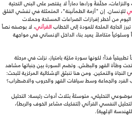
لنزاعات، مخلّفةً وراءها دماراً لا يقتصر على البنى التحتية
للإنسان. إن "أزمة الطمأنينة"، المتمثلة في تفشي القلق
ي
اليوم من أخطر إفرازات الصراعات المسلحة وحملات
رز الحاجة الملحة للعودة إلى الخطاب
، لا بوصفه نصاً
القرآني
ياً وسلوكياً متكاملاً يعيد بناء الداخل الإنساني في مواجهة
يقياً فذاً؛ لكونها سورة مكيّة بامتياز، نزلت في مرحلة
ت وطأة القهر والبطش. وتضم السورة بين جنباتها مشاهد
 النجاة والتمكين. ومن هنا تنبثق الإشكالية المركزية للبحث:
لفرد والجماعة وسط سياقات القهر والحروب والاضطراب؟
لموضوعي التحليلي، متوسلةً بثلاث أدوات رئيسة: التحليل
لتحليل النفسي القرآني (لتفكيك مشاعر الخوف والربط)،
للهندسة الإلهية).