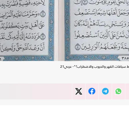
سياقات القهر والحروب والاضطراب؟"- عربي21