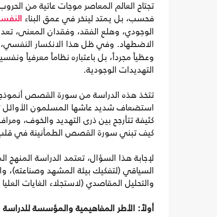
تجتاح العالم المعاصر موجات عاتية من الحروب وا
فحسب، بل يمتد لينخر في عمق البناء
النفس
الوجودي، وهلع الفقد، وفقدان المعنى، تعد 
الاضطهاد. وفي ظل هذا الانكسار النفسي، تب
وعظياً مجرداً، بل باعتباره نظاماً معرفياً ونفس
التهديدات الوجودية.
تتخذ هذه الدراسة من سورة القصص أنموذجاً تطب
استضعاف شديد عاشها المسلمون الأوائل تح
كثيفة تتأرجح بين ذرى التهديد والخوف، ومرافئ
كيف تبني سورة القصص الطمأنينة في قلب ا
لإجابة هذا السؤال، تعتمد الدراسة المنهج ا
السياقي (لتفكيك بيئة المشهد وصناعته)، وا
والتحليل المقاصدي (لاستجلاء الغايات العليا 
أولاً: الأطر المفاهيمية والمؤسسة للدراسة