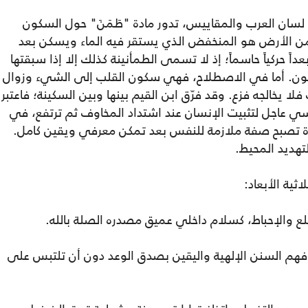
سان العرب والمقاييس، تدور مادة "طَمَنَ" حول السكون
من الأرض هو المنخفض الذي يستقر فيه الماء ويسكن بعد
اً حركياً حاسماً؛ إذ لا تسمى الطمأنينة كذلك إلا إذا سبقتها
كون. أما في الاصطلاح، فهي سكون القلب إلى الشيء وزوال
لا يخالجه فزع. وقد فرّق ابن القيم بينها وبين السكينة؛ فاعتبر
سي عاجل لتثبيت الإنسان عند اشتداد المخاوف ثم ترتفع، في
قرة تصبح صفة ملازمة للنفس بعد تمكن معرفي ويقين كامل.
التهديد المحيط.
ثية الأبعاد:
هلع والإحباط، كسلام داخلي عميق مصدره الصلة بالله.
وفهم السنن الإلهية واليقين بصدق الوعد دون أن تلتبس على