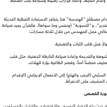
، وعدم التخبط، واتخاذ قرارات رصينة وشجاعة تحت الضغط
م مصطلح "الهندسة" هنا يتجاوز الاستعارة اللفظية الحديثة
"التقدير"، و"التسوية" (ونفس وما سواها). فالقرآن يعيد صياغة
ة تحاكي عمل المهندس من خلال ثلاثة مسارات:
ولاً قبل طلب الثبات والتضحية.
شوهة والقديمة وإعادة صياغة الخارطة الذهنية، مثل قلب
يف محضناً آمناً، وقصر الطاغية بؤرة للهلاك.
لسلبي (الرعب والهلع) إلى الانفعال الإيجابي (الإقدام
لب المشرف على الانفراط.
 سورة القصص
، حيث بلغ الحصار النفسي والاقتصادي والتنكيل بالمسلمين