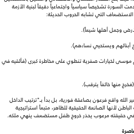
ت السورة تشخيصاً سياسياً واجتماعياً دقيقاً لبنية الأزمة
الاستضعاف التي تشابه الحروب الحديثة:
أرض وجعل أهلها شيعاً).
بح أبنائهم ويستحيي نساءهم).
 أم موسى لخيارات صفرية تنطوي على مخاطرة كبرى (فألقيه في
فخرج منها خائفاً يترقب).
غير الله واقع فرعون بصاعقة فورية، بل بدأ بـ"ترتيب الداخل
طن لأنها الصانعة الحقيقية للظاهر، متبعاً استراتيجية
ن أنه في حقيقته مرعوب يحذر خروج طفل مستضعف ينهي ملكه.
عاصرة