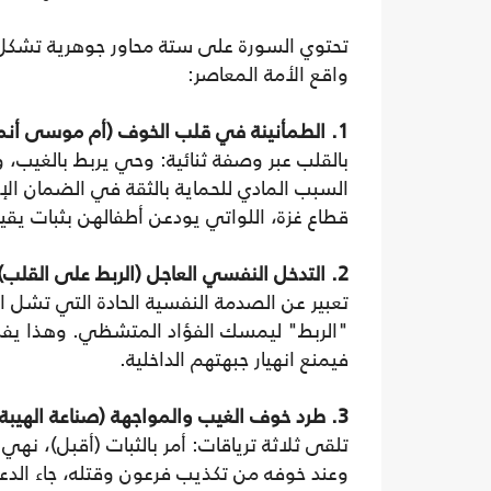
تحتوي السورة على ستة محاور جوهرية تشكل دل
واقع الأمة المعاصر:
1. الطمأنينة في قلب الخوف (أم موسى أنموذجاً):
بالقلب عبر وصفة ثنائية: وحي يربط بالغيب، 
السبب المادي للحماية بالثقة في الضمان ال
قطاع غزة، اللواتي يودعن أطفالهن بثبات يقي
2. التدخل النفسي العاجل (الربط على القلب):
تعبير عن الصدمة النفسية الحادة التي تشل ال
"الربط" ليمسك الفؤاد المتشظي. وهذا يفس
فيمنع انهيار جبهتهم الداخلية.
3. طرد خوف الغيب والمواجهة (صناعة الهيبة النفسية):
تلقى ثلاثة ترياقات: أمر بالثبات (أقبل)، نه
وعند خوفه من تكذيب فرعون وقتله، جاء ال