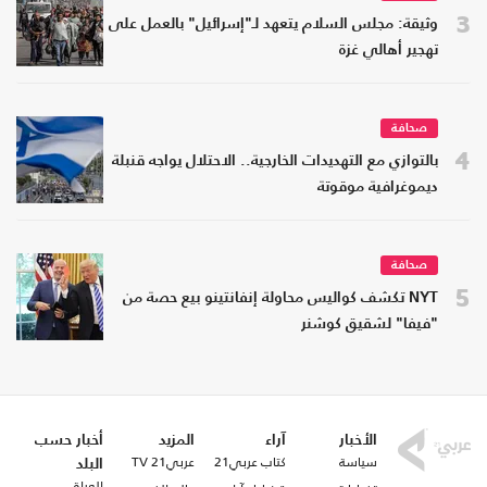
3
وثيقة: مجلس السلام يتعهد لـ"إسرائيل" بالعمل على
تهجير أهالي غزة
صحافة
4
بالتوازي مع التهديدات الخارجية.. الاحتلال يواجه قنبلة
ديموغرافية موقوتة
صحافة
5
NYT تكشف كواليس محاولة إنفانتينو بيع حصة من
"فيفا" لشقيق كوشنر
الأخبار
آراء
المزيد
أخبار حسب
سياسة
كتاب عربي21
عربي21 TV
البلد
العراق