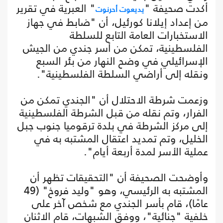
أكدت صحيفة "
" العبرية في تقرير
يديعوت أحرنوت
من إعداد إيلانا كورئيل، أن "ضابط في جهاز
الاستخبارات العامة التابع للسلطة
الفلسطينية، تمكن من أسر جندي من الجيش
الإسرائيلي في وضح النهار من بئر السبع
ونقله إلى أراضي السلطة الفلسطينية".
وزعمت شرطة الاحتلال أن "الجندي تمكن من
الفرار، وتم نقله من قبل الشرطة الفلسطينية
إلى مركز الشرطة في بلدة ترقوميا جنوب جبل
الخليل، وتم تمديد اعتقال المشتبه به في
عملية الأسر لمدة أربعة أيام".
وأوضحت الصحيفة أن "التحقيقات تظهر أن
المشتبه به الرئيسي، وهو "وليد فروخ" (49
عامًا)، قام بأسر الجندي مع شخص آخر على
خلفية "جنائية"، ووفق الشبهات، قام الاثنان