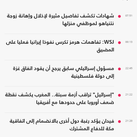
07:51
شهادات تكشف تفاصيل مثيرة لإذلال وإهانة زوجة
نتنياهو لموظفي منزلها
00:13
WSJ: تفاهمات هرمز تكرس نفوذا إيرانيا فعليا على
المضيق
22:45
مسؤول إسرائيلي سابق يرجح أن يقود اتفاق غزة
إلى دولة فلسطينية
21:22
"إسرائيل" تراقب أزمة سبتة.. المغرب يكشف نقطة
ضعف أوروبا على حدودها مع أفريقيا
21:20
فيدان يؤكد رغبة دول أخرى بالانضمام إلى اتفاقية
مكة للدفاع المشترك