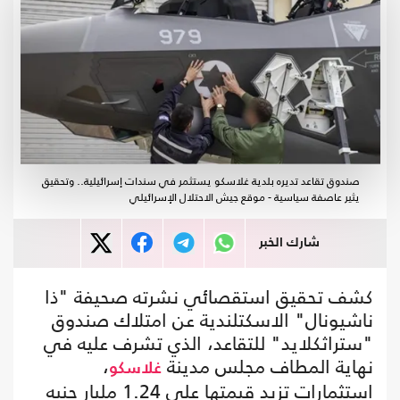
صندوق تقاعد تديره بلدية غلاسكو يستثمر في سندات إسرائيلية.. وتحقيق
يثير عاصفة سياسية - موقع جيش الاحتلال الإسرائيلي
شارك الخبر
كشف تحقيق استقصائي نشرته صحيفة "ذا
ناشيونال" الاسكتلندية عن امتلاك صندوق
"ستراثكلايد" للتقاعد، الذي تشرف عليه في
نهاية المطاف مجلس مدينة
،
غلاسكو
استثمارات تزيد قيمتها على 1.24 مليار جنيه