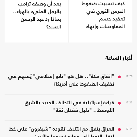
كيف تسببت ضغوط
بعد أن وصفه ترامب
الحرس الثوري في
بالرجل المليء بالهراء..
تعقيد حسم
بماذا رد عبد الرحمن
المفاوضات وإنهاء
السيد؟
اتفاق هرمز؟
أخبار الساعة
17:26
"اتفاق مكة".. هل هو "ناتو إسلامي" يُسهم في
تخفيف الضغوط على أمريكا؟
17:22
قراءة إسرائيلية في التحالف الجديد بالشرق
الأوسط.. "دليل فقدان ثقة"
17:14
العراق يتفق مع ائتلاف تقوده "شيفرون" على خط
لنقل النفط إلى موانئ سوريا والأردن