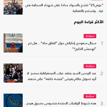
"عربي21" تتشح بالسواد حدادا على شهداء الصحافة في
غزة.. وتستمر بالتغطية
الأكثر قراءة اليوم
سياسة
1
سجال سعودي إماراتي حول "اتفاق مكة".. هل تم
"تهميش الخليج؟"
سياسة
2
عبد الرحمن السيد ينتقد غياب الديمقراطية بمصر: لا
أريد تمويل نظام يفرض "قبضة خانقة" على شعبه
سياسة
3
هذه شروط الولايات المتحدة بخصوص مضيق هرمز..