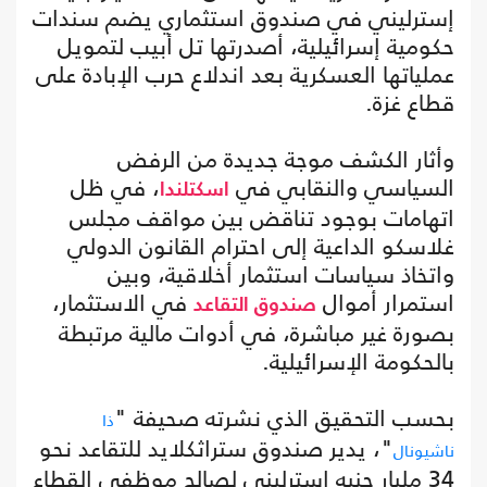
إسترليني في صندوق استثماري يضم سندات
حكومية إسرائيلية، أصدرتها تل أبيب لتمويل
عملياتها العسكرية بعد اندلاع حرب الإبادة على
قطاع غزة.
وأثار الكشف موجة جديدة من الرفض
السياسي والنقابي في
، في ظل
اسكتلندا
اتهامات بوجود تناقض بين مواقف مجلس
غلاسكو الداعية إلى احترام القانون الدولي
واتخاذ سياسات استثمار أخلاقية، وبين
استمرار أموال
في الاستثمار،
صندوق التقاعد
بصورة غير مباشرة، في أدوات مالية مرتبطة
بالحكومة الإسرائيلية.
بحسب التحقيق الذي نشرته صحيفة "
ذا
"، يدير صندوق ستراثكلايد للتقاعد نحو
ناشيونال
34 مليار جنيه إسترليني لصالح موظفي القطاع