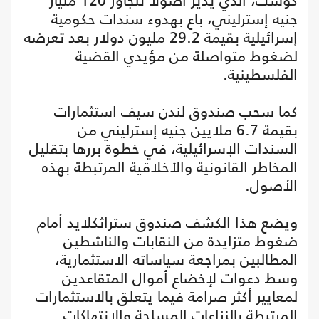
كوست، الذي يدير أصولا تتجاوز 120 مليار
جنيه إسترليني، باع بهدوء سندات حكومية
إسرائيلية بقيمة 29.2 مليون دولار بعد تعرضه
لضغوط متواصلة من مؤيدي القضية
الفلسطينية.
كما سحب صندوق لندن سيف استثمارات
بقيمة 6.7 ملايين جنيه إسترليني من
السندات الإسرائيلية، في خطوة بررها بتقليل
المخاطر القانونية والأخلاقية المرتبطة بهذه
الأصول.
ويضع هذا الكشف صندوق ستراثكلايد أمام
ضغوط متزايدة من النقابات والناشطين
المطالبين بمراجعة سياساته الاستثمارية،
وسط دعوات لإخضاع أموال المتقاعدين
لمعايير أكثر صرامة فيما يتعلق بالاستثمارات
المرتبطة بالنزاعات المسلحة والانتهاكات