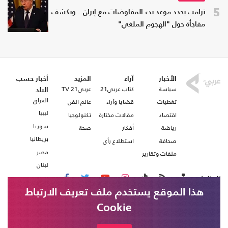
5
ترامب يحدد موعد بدء المفاوضات مع إيران.. ويكشف
مفاجأة حول "الهجوم الملغي"
الأخبار
آراء
المزيد
أخبار حسب
سياسة
كتاب عربي21
عربي21 TV
البلد
العراق
تغطيات
قضايا وآراء
عالم الفن
ليبيا
اقتصاد
مقالات مختارة
تكنولوجيا
سوريا
رياضة
أفكار
صحة
بريطانيا
صحافة
استطلاع رأي
مصر
ملفات وتقارير
لبنان
تابعنا على
هذا الموقع يستخدم ملف تعريف الارتباط
Cookie
من نحن
اتصل بنا
فيدان بشأن "اتفاقية مكة": رؤية رئيس
وزير الخارجية التركي: مصر قد تنضم إلى