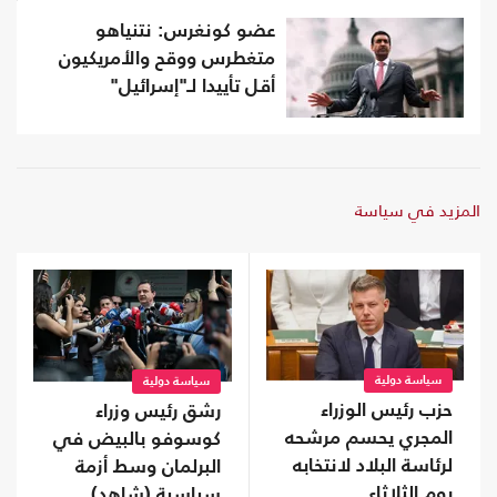
عضو كونغرس: نتنياهو
متغطرس ووقح والأمريكيون
أقل تأييدا لـ"إسرائيل"
المزيد في سياسة
سياسة دولية
سياسة دولية
حزب رئيس الوزراء
رشق رئيس وزراء
المجري يحسم مرشحه
كوسوفو بالبيض في
لرئاسة البلاد لانتخابه
البرلمان وسط أزمة
يوم الثلاثاء
سياسية (شاهد)