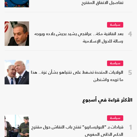
تفاصيل الاتفاق المقترح
سياسة
4
بعد اتفاقية مكة.. عراقجي يشيد بجيش بلاده ويوجه
رسالة للدول الإسلامية
سياسة
5
الولايات المتحدة تضغط على نتنياهو بشأن غزة.. هذا
ما تريده واشنطن
الأكثر قراءة في أسبوع
سياسة
1
قيادات بـ "البوليساريو" تفتح باب النقاش حول مقترح
الحكم الذاتي المغربي