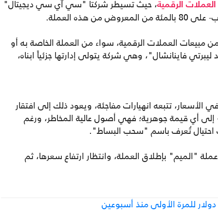
، حيث تسيطر شركتا "سي آي سي ديجيتال"
العملات الرقمية
ن هذه العملة.
 تجاوزت 526 مليون دولار من مبيعات العملات الرقمية، سواء من العملة الخاصة به أو
برتي فاينانشال"، وهي شركة يتولى إدارتها جزئياً ابناه،
 في الأسعار، تتبعه انهيارات مفاجئة، ويعود ذلك إلى افتقار
- إلى أي قيمة جوهرية؛ فهي أصول عالية المخاطر، ورغم
ت احتيال تُعرف باسم "سحب البساط".
ة "الميم" بإطلاق العملة، وانتظار ارتفاع سعرها، ثم