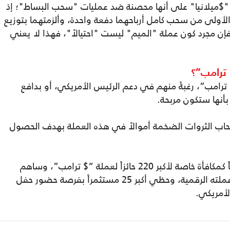
ها "$ميلانيا" على أنها محصنة ضد عمليات "سحب البساط"؛ إذ
الأولى من سحب كامل أرباحهما دفعة واحدة، وألزمتهما بتوزيع
سنوات، رغم هذا، فإن مجرد كون عملة "الميم" ليست "احتيالاً"، فهذا لا يعني
ترامب”؟
ترامب”، رغبةً منهم في دعم الرئيس الأمريكي، أو بدافع
بأنها ستكون مربحة.
 الثروات الضخمة أموالاً في هذه العملة بهدف الحصول
وفي مايو/ أيار، أقام ترامب حفل عشاء رسمياً كمكافأة خاصة لأكبر 220 حائزاً لعملة “$ ترامب”، وساهم
الحضور بملايين الدولارات كاستثمارات في عملته الرقمية، وحظي أكبر 25 مستثمراً بفرصة حضور حفل
لأمريكي.