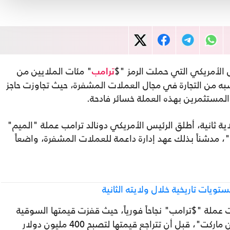
 الأمريكي التي حملت الرمز "$
" مئات الملايين من
ترامب
به من التجارة في مجال العملات المشفرة، حيث تجاوزت حاجز
 المستثمرين بهذه العملة خسائر فادحة.
ة ثانية، أطلق الرئيس الأمريكي دونالد ترامب عملة "الميم"
"، مدشناً بذلك عهد إدارة داعمة للعملات المشفرة، واضعاً
ويات تاريخية خلال ولايته الثانية
عملة "$ترامب" نجاحاً فورياً، حيث قفزت قيمتها السوقية
لتصل إلى 15 مليار دولار، وفقاً لموقع "كوين ماركت"، قبل أن تتراجع قيمتها لتصبح 400 مليون دولار