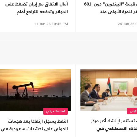
انخفاض قيمة "البيتكوين" دون الـ60
آمال الاتفاق مع إيران تضغط على
ر للمرة الأولى منذ
الدولار وتدفعه للتراجع أمام
العملات الرئيسية
24-Jun-26
0
11-Jun-26
10:46 PM
دولي
اقتصاد دولي
 تستثمر لإنشاء أكبر مركز
النفط يسجل ارتفاعا بعد هجمات
للذكاء الاصطناعي في
الحوثي على تحشدات سعودية في
. كم بلغت تكلفته؟
اليمن