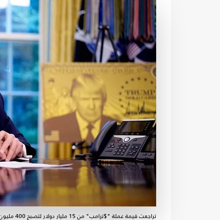
تراجعت قيمة عملة "$ترامب" من 15 مليار دولار لتصبح 400 مليون دولار فقط - جيتي