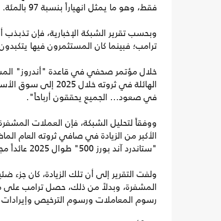
فقط، وهو ما يمثل انهياراً بنسبة 97 بالمئة.
وبحسب تقرير الشبكة الإخبارية، فإن تذبذب أ
ترامب؛ فبينما كان المستثمرون فيها يتكبدون ال
خلال مؤتمر صحفي في قاعدة "أندروز" المشترك
الهائلة في ثروته خلا
في صعود... الجميع يحققون أرباحاً".
ووفقاً لتحليل الشبكة، فإن العملات المشفر
الأكبر من الزيادة في صافي ثروته العام ا
"ستاندرد آند بورز 500" طوال 2025 عائداً مجزياً على استثماراتهم بنسبة 17.9 بالمئة.
ولفت التقرير إلى أن تلك الزيادة، كان جزء ضئ
رسوم المعاملات ورسوم الترخيص وإيرادات أخ