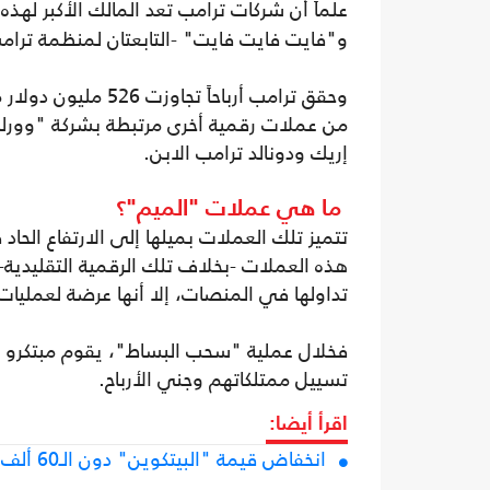
علماً أن شركات ترامب تعد المالك الأكبر لهذه
و"فايت فايت فايت" -التابعتان لمنظمة ترامب- على 80 بالمئة من المعروض م
وحقق ترامب أرباحاً
من عملات رقمية أخرى مرتبطة بشركة "وورلد لي
إريك ودونالد ترامب الابن.
ما هي عملات "الميم"؟
تتميز تلك العملات بميلها إلى الارتفاع الحاد
هذه العملات -بخلاف تلك الرقمية التقليدية
تداولها في المنصات، إلا أنها عرضة لعمليا
فخلال عملية "سحب البساط"، يقوم مبتكرو عمل
تسييل ممتلكاتهم وجني الأرباح.
اقرأ أيضا:
انخفاض قيمة "البيتكوين" دون الـ60 ألف دولار للمرة الأولى منذ أسبوعين