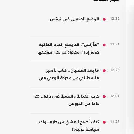
12:32
الوضع الصفري في تونس
12:31
"هآرتس": قد يمنح إتمام اتفاقية
هرمز إيران مكافأة لم تكن تتوقعها
12:26
ما بعد القضبان.. كتاب لأسير
فلسطيني عن معركة الوعي في
مواجهة هندسة الخضوع
12:01
حزب العدالة والتنمية في تركيا.. 25
عاماً من الدروس
11:37
كيف أصبح العشق من طرف واحد
سياسةً عربية؟!