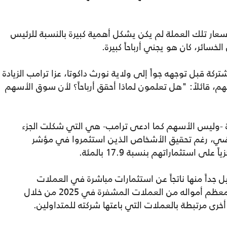
سعار تلك العملة لم يكن يشكل أهمية كبيرة بالنسبة للرئيس
خسائر، كان هو يجني أرباحاً كبيرة.
ة قبل توجهه جواً إلى ولاية نورث داكوتا، عزا ترامب الزيادة
ل 2025 إلى سوق الأسهم، قائلاً: "هل تعلمون لماذا أحقق أرباحاً؟ لأن سوق الأسهم
ة -وليس الأسهم كما ادعى ترامب- هي التي شكلت الجزء
لماضي، رغم تحقيق الأشخاص الذين استثمروا في مؤشر
يل جداً منها ناتجاً عن استثمارات مباشرة في العملات
المشفرة، وبدلاً من ذلك، حصل ترامب على معظم أمواله من العملات المشفرة في 2025 من خلال
رى مرتبطة بالعملات التي باعتها شركته للمتداولين.