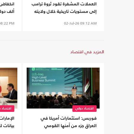
العملات المشفرة تقود ثروة ترامب
إلى مستويات تاريخية خلال ولايته
ألف دولا
الثانية
أسبوعين
8:22 PM
02-Jul-26
09:12 AM
المزيد في اقتصاد
اقتصاد دولي
اقتصاد 
فوربس: استثمارات أمريكا في
الإمارات
العراق جزء من أمنها القومي
بيانات 
لمواجهة نفوذ إيران
اليابان.