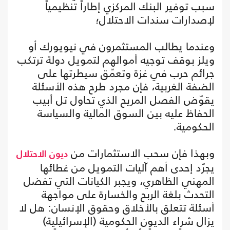
سبب توفير البنك المركزي إطاراً تنظيمياً
لإصدارات سندات الاحتلال؛
وعندما يطالب المستثمرون في نيويورك أو
ويلز بوقف توجيه أموالهم لتمويل دولة ترتكب
جرائم حرب في غزة وتعمّق سيطرتها على
الضفة الغربية، فإن مجرد طرح هذه الأسئلة
يقوّض الفصل المريح الذي تحاول تل أبيب
الحفاظ عليه بين السوق المالية والسياسة
الحكومية.
وبهذا فإن سحب الاستثمارات من
ديون الاحتلال
يجرّد إحدى أهم آليات التمويل من غطائها
المهني الظاهري، ويجبر الكيانات التي تفضل
التحدث بلغة الربح والخسارة على مواجهة
أسئلة تتعلق بالأخلاق وحقوق الإنسان: هل لا
يزال شراء الديون الحكومية (الإسرائيلية)