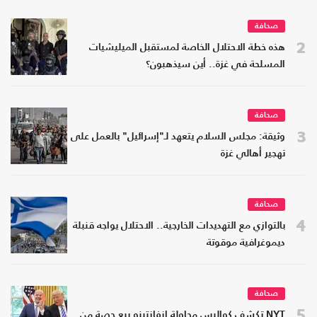
صحافة
2
هذه خطة الاحتلال الخاصة لمستقبل الميليشيات
المسلحة في غزة.. أين سيذهبون؟
صحافة
3
وثيقة: مجلس السلام يتعهد لـ"إسرائيل" بالعمل على
تهجير أهالي غزة
صحافة
4
بالتوازي مع التهديدات الخارجية.. الاحتلال يواجه قنبلة
ديموغرافية موقوتة
صحافة
5
NYT تكشف كواليس محاولة إنفانتينو بيع حصة من