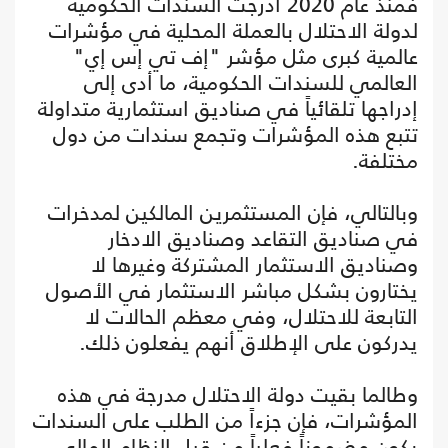
فمنذ عام 2020 أُدرجت السندات الحكومية
لدولة الاحتلال بالعملة المحلية في مؤشرات
عالمية كبرى مثل مؤشر "إف تي إس إي"
العالمي للسندات الحكومية، ما أدى إلى
إدراجها تلقائياً في صناديق استثمارية متداولة
تتبع هذه المؤشرات وتجمع سندات من دول
مختلفة.
وبالتالي، فإن المستثمرين المالكين لمدخرات
في صناديق التقاعد وصناديق الادخار
وصناديق الاستثمار المشتركة وغيرها لا
يختارون بشكل مباشر الاستثمار في الأصول
التابعة للاحتلال، وفي معظم الحالات لا
يدركون على الإطلاق أنهم يفعلون ذلك.
وطالما بقيت دولة الاحتلال مدرجة في هذه
المؤشرات، فإن جزءاً من الطلب على السندات
يكون مضموناً فعلياً من قبل النظام المالي