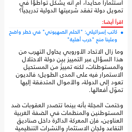
استثماراً محايداً، أم أنه يشكل تواطؤاً في
تمويل دولة تفقد شرعيتها الدولية تدريجياً؟
اقرأ أيضا:
كاتب إسرائيلي: "الحلم الصهيوني" في خطر واضح
وعلينا منع "حرب أهلية"
وما زال الاتحاد الأوروبي يحاول التهرب من
هذا السؤال عبر التمييز بين دولة الاحتلال
والمستوطنات، لكنه تمييزٌ من المستحيل
الاستمرار فيه على المدى الطويل؛ فالديون
تعود إلى الدولة، والأموال المتدفقة إليها
تموّل أفعالها.
وختمت المجلة بأنه بينما تتصدر العقوبات ضد
المستوطنين والمنظمات في الضفة الغربية
العناوين، فإن المعركة الدائرة داخل صناديق
التقاعد ولجان الاستثمار والنشرات التنظيمية