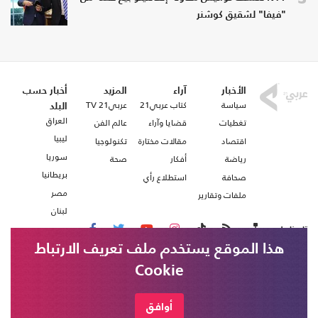
"فيفا" لشقيق كوشنر
الأخبار
آراء
المزيد
أخبار حسب
سياسة
كتاب عربي21
عربي21 TV
البلد
العراق
تغطيات
قضايا وآراء
عالم الفن
ليبيا
اقتصاد
مقالات مختارة
تكنولوجيا
سوريا
رياضة
أفكار
صحة
بريطانيا
صحافة
استطلاع رأي
مصر
ملفات وتقارير
لبنان
تابعنا على
هذا الموقع يستخدم ملف تعريف الارتباط
Cookie
من نحن
اتصل بنا
شروط الاستخدام
أوافق