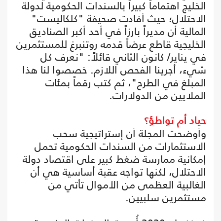
الخليج اهتماماً كبيراً بالسندات الحكومية لدولة
الاحتلال؛ حيث أفادت صحيفة "كلكاليست"
المالية أن مديراً بارزاً في أحد أكبر الصناديق
الخليجية قاطع عرضاً قدمه روتنبرغ للمستثمرين
في يناير/ كانون الثاني قائلاً: "نعرف كل
شيء، أجرينا الفحص اللازم. خصصوا لنا هذا
المبلغ في الطرح"، ثم كتب رقماً بمئات
الملايين من الدولارات.
حياد أم تواطؤ؟
وأوضحت المجلة أن إستراتيجية سحب
الاستثمارات من السندات الحكومية تحمل
إمكانية ممارسة ضغط كبير على اقتصاد دولة
الاحتلال، لكنها تواجه عقبة أساسية هي أن
الغالبية العظمى من الأموال تأتي من
مستثمرين سلبيين.