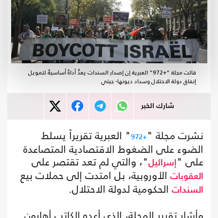
قالت مجلة "+972" العبرية إن إصدار السندات يعدُّ أداةً أساسيةً لتمويل
إنفاق دولة الاحتلال وسداد ديونها- جيتي
شارك الخبر
نشرت مجلة "
" العبرية تقريراً يسلط
+972
الضوء على الضغوط الاقتصادية المتصاعدة
على "
"، والتي لم تعد تقتصر على
إسرائيل
الأوروبية، بل امتدت إلى حملات بيع
العقوبات
الحكومية لدولة الاحتلال.
السندات
وأشار تقرير المجلة، الذي أعده الكاتب أهارون