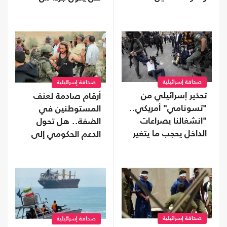
تحالفات موازية
ترتيبات ما بعد الحرب؟
صحافة إسرائيلية
صحافة إسرائيلية
تحذير إسرائيلي من
أرقام صادمة لعنف
"تسونامي" أمريكي..
المستوطنين في
"انشغالنا بصراعات
الضفة.. هل تحول
الداخل يحجب ما يتغير
الدعم الحكومي إلى
بواشنطن"
غطاء رسمي؟
صحافة إسرائيلية
صحافة إسرائيلية