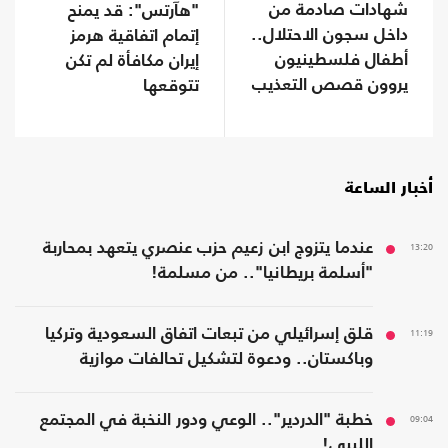
شهادات صادمة من
"هآرتس": قد يمنح
داخل سجون الاحتلال..
إتمام اتفاقية هرمز
أطفال فلسطينيون
إيران مكافأة لم تكن
يروون قصص التعذيب
تتوقعها
أخبار الساعة
13:20
عندما يتزوج ابن زعيم حزب عنصري يتعهد بمحاربة
"أسلمة بريطانيا".. من مسلمة!
11:19
قلق إسرائيلي من تبعات اتفاق السعودية وتركيا
وباكستان.. ودعوة لتشكيل تحالفات موازية
09:04
خطبة "الدردير".. الوعي ودور النخبة في المجتمع
الليبي!