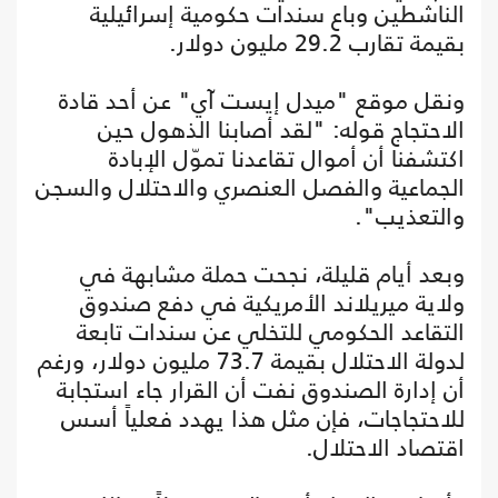
الناشطين وباع سندات حكومية إسرائيلية
بقيمة تقارب 29.2 مليون دولار.
ونقل موقع "ميدل إيست آي" عن أحد قادة
الاحتجاج قوله: "لقد أصابنا الذهول حين
اكتشفنا أن أموال تقاعدنا تموّل الإبادة
الجماعية والفصل العنصري والاحتلال والسجن
والتعذيب".
وبعد أيام قليلة، نجحت حملة مشابهة في
ولاية ميريلاند الأمريكية في دفع صندوق
التقاعد الحكومي للتخلي عن سندات تابعة
لدولة الاحتلال بقيمة 73.7 مليون دولار، ورغم
أن إدارة الصندوق نفت أن القرار جاء استجابة
للاحتجاجات، فإن مثل هذا يهدد فعلياً أسس
اقتصاد الاحتلال.