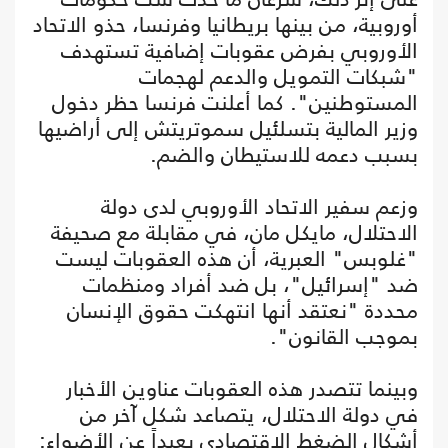
أوروبية، من بينها بريطانيا وفرنسا، حذو الاتحاد
الأوروبي بفرض عقوبات إضافية تستهدف
"شبكات التمويل والدعم لهجمات
المستوطنين". كما أعلنت فرنسا حظر دخول
وزير المالية بتسلئيل سموتريتش إلى أراضيها
بسبب دعمه للاستيطان والضم.
وزعم سفير الاتحاد الأوروبي لدى دولة
الاحتلال، مايكل مان، في مقابلة مع صحيفة
"غلوبس" العبرية، أن هذه العقوبات ليست
ضد "إسرائيل"، بل ضد أفراد ومنظمات
محددة "نعتقد أنها انتهكت حقوق الإنسان
بموجب القانون".
وبينما تتصدر هذه العقوبات عناوين الأخبار
في دولة الاحتلال، يتصاعد شكل آخر من
أشكال الضغط الاقتصادي بعيداً عن الأضواء: