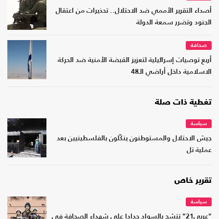
أصداء التقرير الأممي ضد الاحتلال.. تحذيرات من اعتقال
الجنود وتضرر سمعة الدولة
صحافة
أربع توصيات إسرائيلية لتعزيز القبضة الأمنية ضد الحركة
الاسلامية داخل أراضي الـ48
تغطية ذات صلة
سياسة
جيش الاحتلال والمستوطنون ينكّلون بالفلسطينيين بعد
عملية تل
تقرير خاص
سياسة
"عربي21" تتشح بالسواد حدادا على شهداء الصحافة في