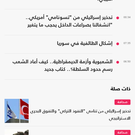
08:34
تحذير إسرائيلي من "تسونامي" أمريكي..
"انشغالنا بصراعات الداخل يحجب ما يتغير
بواشنطن"
07:35
إشكال الطائفية في سوريا
06:50
الشعبوية وأزمة الديمقراطية.. كيف أعاد الشعب
رسم حدود السلطة؟.. كتاب جديد
ذات صلة
صحافة
تحذير إسرائيلي من تنامي "النفوذ التركي" والتفوق البحري
الاستراتيجي
صحافة