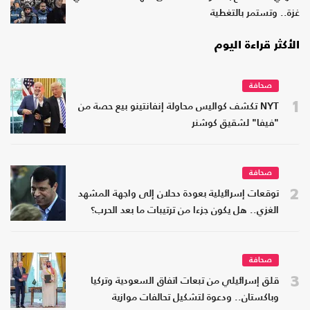
غزة.. وتستمر بالتغطية
الأكثر قراءة اليوم
صحافة
1
NYT تكشف كواليس محاولة إنفانتينو بيع حصة من
"فيفا" لشقيق كوشنر
صحافة
2
توقعات إسرائيلية بعودة دحلان إلى واجهة المشهد
الغزي.. هل يكون جزءا من ترتيبات ما بعد الحرب؟
صحافة
3
قلق إسرائيلي من تبعات اتفاق السعودية وتركيا
وباكستان.. ودعوة لتشكيل تحالفات موازية