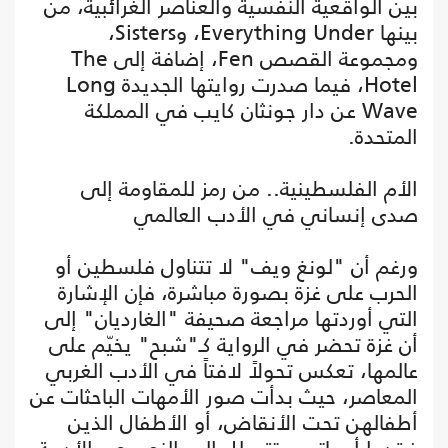
بين الواقعية النفسية والعناصر الغرائبية، من
بينها Everything Under، وSisters،
ومجموعة القصص Fen، إضافة إلى The
Hotel، فيما صدرت روايتها الجديدة Long
Wave عن دار جونثان كايب في المملكة
المتحدة.
الأم الفلسطينية.. من رمز للمقاومة إلى
صدى إنساني في الأدب العالمي
ورغم أن "لونغ ويف" لا تتناول فلسطين أو
الحرب على غزة بصورة مباشرة، فإن الإشارة
التي أوردتها مراجعة صحيفة "الغارديان" إلى
أن غزة تحضر في الرواية كـ"شبح" يخيّم على
عالمها، تعكس تحولاً لافتاً في الأدب الغربي
المعاصر، حيث بدأت صور الأمهات الباحثات عن
أطفالهن تحت الأنقاض، أو الأطفال الذين