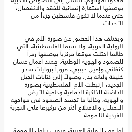
فقدوا أمهاتهم، تتسلل إلى النصوص الأدبية
بوصفها استعارة إنسانية للفقد والانفصال،
حتى عندما لا تكون فلسطين جزءاً من
الأحداث.
ويختلف هذا الحضور عن صورة الأم في
الرواية العربية، ولا سيما الفلسطينية، التي
طالما احتلت موقعاً مركزياً بوصفها رمزاً
للصمود والهوية الوطنية. فمنذ أعمال غسان
كنفاني وإميل حبيبي، مروراً بروايات سحر
خليفة وليانة بدر، وصولاً إلى كتابات الجيل
الجديد، ارتبطت الأم الفلسطينية بصورة
الحاضنة للذاكرة الجماعية وحامية الأرض
والهوية، وغالباً ما تجسد الصمود في مواجهة
الاحتلال والاقتلاع أكثر من تركيزها على التجربة
الفردية للأمومة.
أما في الرواية الغربية، فيميل تناول الأمومة