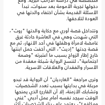
متخصصة في دراسة الأرانب البرية. ومع
دخولها تجربة الأمومة بعد سنوات، تبدأ
الأسئلة القديمة بشأن اختفاء والدتها في
العودة لتلاحقها.
وتتداخل قصة أوري مع حكاية والدتها "روث"،
التي شهدت وهي في العاشرة حادثة غرق
غامضة لامرأة وطفلها في أحد الأنهار، ثم مع
قصة جدتها "إديث"، التي أخفت حمل ابنتها
خارج إطار الزواج بسبب ما اعتبرته "وصمة
اجتماعية"، لتنسج الرواية شبكة معقدة من
الأسرار والفقدان والعلاقات الأسرية.
وترى مراجعة "الغارديان" أن الرواية قد تبدو
مربكة في بدايتها بسبب تعدد الشخصيات
وتشابك الأزمنة، إلا أن القارئ الذي يمنحها
الوقت سيجد نفسه أمام عمل أدبي "غني
ومكافئ"، يعتمد على بناء الشخصيات أكثر