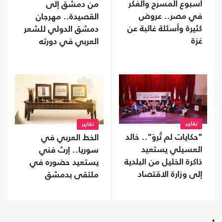
أسبوع المسرح والفكر
من دمشق إلى
في مصر.. عروض
القصيدة.. مهرجان
كثيرة وأسئلة غائبة عن
دمشق الدولي للشعر
غزة
العربي في دورته
الأولى
تقارير
تقارير
"حكايات لم تُروَ".. خالد
الخط العربي في
العسيلي يستعيد
سوريا.. إرث فني
ذاكرة الخليل من البلدية
يستعيد حضوره في
إلى وزارة الاقتصاد
ملتقى بدمشق