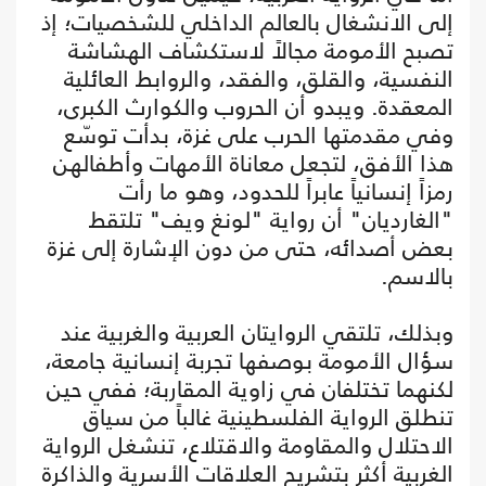
إلى الانشغال بالعالم الداخلي للشخصيات؛ إذ
تصبح الأمومة مجالاً لاستكشاف الهشاشة
النفسية، والقلق، والفقد، والروابط العائلية
المعقدة. ويبدو أن الحروب والكوارث الكبرى،
وفي مقدمتها الحرب على غزة، بدأت توسّع
هذا الأفق، لتجعل معاناة الأمهات وأطفالهن
رمزاً إنسانياً عابراً للحدود، وهو ما رأت
"الغارديان" أن رواية "لونغ ويف" تلتقط
بعض أصدائه، حتى من دون الإشارة إلى غزة
بالاسم.
وبذلك، تلتقي الروايتان العربية والغربية عند
سؤال الأمومة بوصفها تجربة إنسانية جامعة،
لكنهما تختلفان في زاوية المقاربة؛ ففي حين
تنطلق الرواية الفلسطينية غالباً من سياق
الاحتلال والمقاومة والاقتلاع، تنشغل الرواية
الغربية أكثر بتشريح العلاقات الأسرية والذاكرة