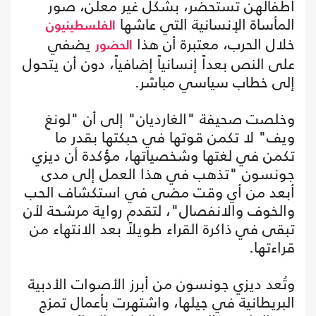
أطفالهن تستحضر، بشكل غير معلن، صور
المأساة الإنسانية التي عاشها
الفلسطينيون
خلال الحرب، معتبرة أن هذا
يضفي
الحضور
على النص بعداً إنسانياً إضافياً، دون أن يتحول
إلى خطاب سياسي مباشر.
وخلصت صحيفة "الغارديان" إلى أن "لونغ
ويف" لا تكمن قوتها في حبكتها بقدر ما
تكمن في لغتها وشخصياتها، مؤكدة أن ديزي
جونسون "تذهب في هذا العمل إلى مدى
أبعد من أي وقت مضى في استكشاف الحب
والخوف والانفصال"، لتقدم رواية مرشحة لأن
تبقى في ذاكرة القراء طويلاً بعد الانتهاء من
قراءتها.
وتُعد ديزي جونسون من أبرز الأصوات الأدبية
البريطانية في جيلها، واشتهرت بأعمال تمزج