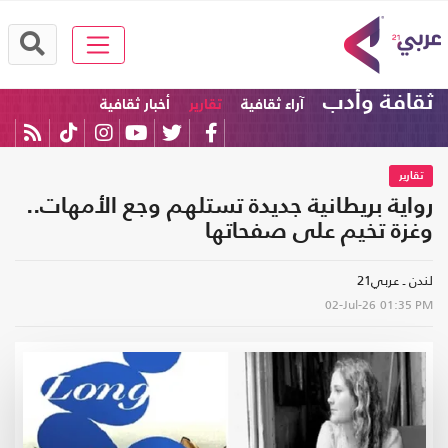
ثقافة وأدب
آراء ثقافية
تقارير
أخبار ثقافية
تقارير
رواية بريطانية جديدة تستلهم وجع الأمهات..
وغزة تخيم على صفحاتها
لندن ـ عربي21
02-Jul-26
01:35 PM