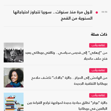
06:56
لأول مرة منذ سنوات.. سوريا تتجاوز احتياجاتها
السنوية من القمح
ذات صلة
ثقافة وأدب
من "إرهابي" إلى قديس سياسي.. وثائقي بريطاني يعيد
فتح ملف مانديلا
ثقافة وأدب
من الهامش إلى المركز.. جائزة "جالاك" تكشف ملامح
بريطانيا الثقافية الجديدة
ثقافة وأدب
جائزة "بوكر" تطلق مبادرة جديدة لمواجهة تراجع القراءة بين
البالغين في بريطانيا