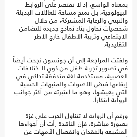
بمعناه الواسع، إذ لا تقتصر على الروابط
البيولوجية، بل تمنح مساحة للعائلات البديلة
والتبني والرعاية المشتركة، من خلال
شخصيات تحاول بناء نماذج جديدة للتضامن
الاجتماعي وتربية الأطفال خارج الأطر
التقليدية.
ولفتت المراجعة إلى أن جونسون نجحت أيضاً
في تصوير تجربة طفل من ذوي الاختلافات
العصبية، مستخدمة لغة متدفقة تحاكي في
إيقاعها فيض الأصوات والمنبهات الحسية
التي يعيشها، وهو ما اعتبرته من أكثر جوانب
الرواية ابتكاراً.
ورغم أن الرواية لا تتناول الحرب على غزة
بصورة مباشرة، فإن الناقدة رأت أن أجواءها
المشبعة بالفقدان وانفصال الأمهات عن