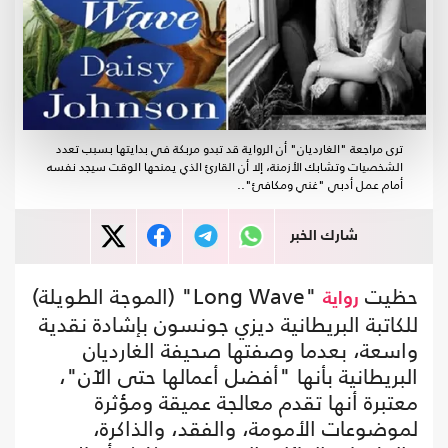
ترى مراجعة "الغارديان" أن الرواية قد تبدو مربكة في بدايتها بسبب تعدد
الشخصيات وتشابك الأزمنة، إلا أن القارئ الذي يمنحها الوقت سيجد نفسه
أمام عمل أدبي "غني ومكافئ"..
شارك الخبر
حظيت
"Long Wave" (الموجة الطويلة)
رواية
للكاتبة البريطانية ديزي جونسون بإشادة نقدية
واسعة، بعدما وصفتها صحيفة الغارديان
البريطانية بأنها "أفضل أعمالها حتى الآن"،
معتبرة أنها تقدم معالجة عميقة ومؤثرة
لموضوعات الأمومة، والفقد، والذاكرة،