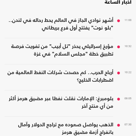
أخبار الساعة
11:08
أشهر نوادي الجاز في العالم يحط رحاله في لندن..
"بلو نوت" يفتتح أول فرع بريطاني
10:32
مؤرخ إسرائيلي يحذر "تل أبيب" من تفويت فرصة
تطبيق خطة "مجلس السلام" في غزة
10:22
أرباح الحرب.. كم حصدت شركات النفط العالمية من
اضطرابات الخليج؟
09:05
بلومبرغ: الإمارات نقلت نفطا عبر مضيق هرمز أكثر
من أي منتج آخر
07:38
الذهب يواصل صعوده مع تراجع الدولار وآمال
بانفراج أزمة مضيق هرمز