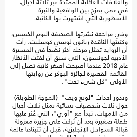
والعلاقات العائلية الممتدة عبر ثلاثة أجيال،
في عمل يمزج بين الواقعية والنبرة
الأسطورية التي اشتهرت بها الكاتبة.
وفي مراجعة نشرتها الصحيفة اليوم الخميس،
وكتبتها الناقدة ريانون لوسي كوسليت، رأت
أن الرواية تمثل مرحلة أكثر نضجاً في المسيرة
الأدبية لجونسون، التي سبق أن لفتت الأنظار
عام 2018 عندما أصبحت أصغر كاتبة تصل إلى
القائمة القصيرة لـجائزة البوكر عن روايتها
الأولى "كل شيء تحت".
وتدور أحداث "لونغ ويف" (الموجة الطويلة)
حول ثلاث شخصيات نسائية تمثل ثلاث أجيال
من الأمهات، تبدأ مع "أوري"، التي عُثر عليها
طفلة صغيرة بعد أن تُركت على جزيرة معزولة
قبالة السواحل الإنجليزية، قبل أن تتبناها عالمة