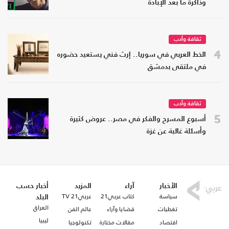
وذاكرة ما بعد الإبادة
ثقافة وأدب
4
الخط العربي في سوريا.. إرث فني يستعيد حضوره
في ملتقى بدمشق
ثقافة وأدب
5
أسبوع المسرح والفكر في مصر.. عروض كثيرة
وأسئلة غائبة عن غزة
الأخبار
آراء
المزيد
أخبار حسب
سياسة
كتاب عربي21
عربي21 TV
البلد
العراق
تغطيات
قضايا وآراء
عالم الفن
ليبيا
اقتصاد
مقالات مختارة
تكنولوجيا