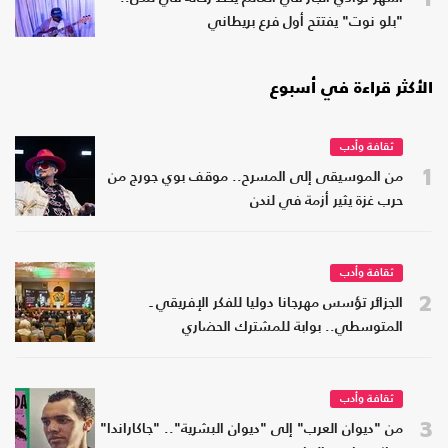
"بلو نوت" يفتتح أول فرع بريطاني
الأكثر قراءة في أسبوع
ثقافة وأدب
1
من الموسيقى إلى المسرح.. موقف بوي جورج من
حرب غزة يثير أزمة في لندن
ثقافة وأدب
2
الجزائر تؤسس مهرجانا دوليا للفكر الإفريقي ـ
المتوسطي.. بوابة للمشترك الحضاري
ثقافة وأدب
3
من "ديوان العرب" إلى "ديوان البشرية".. "جاكاراندا"