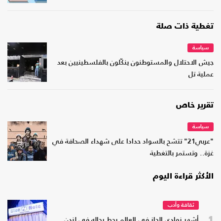
تغطية ذات صلة
سياسة
جيش الاحتلال والمستوطنون ينكّلون بالفلسطينيين بعد
عملية تل
تقرير خاص
سياسة
"عربي21" تتشح بالسواد حدادا على شهداء الصحافة في
غزة.. وتستمر بالتغطية
الأكثر قراءة اليوم
ثقافة وأدب
1
أشهر نوادي الجاز في العالم يحط رحاله في لندن..