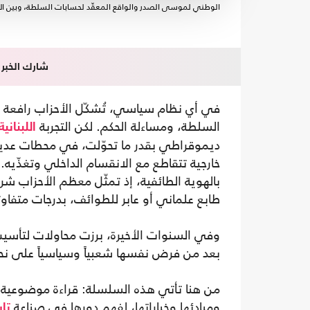
الوطني لموسى الصدر والواقع المعقّد لحسابات السلطة، وبين ال
شارك الخبر
في أي نظام سياسي، تُشكّل الأحزاب رافعة أ
السلطة، ومساءلة الحكم. لكن التجربة
اللبنانية
ديموقراطي بقدر ما تحوّلت، في محطات عديدة
خارجية تتقاطع مع الانقسام الداخلي وتغذّيه. ي
بالهوية الطائفية، إذ تمثّل معظم الأحزاب ش
طابع علماني أو عابر للطوائف، بدرجات متفاوت
وفي السنوات الأخيرة، برزت محاولات لتأسيس أح
بعد من فرض نفسها شعبياً وسياسياً على نح
من هنا تأتي هذه السلسلة: قراءة موضوعية للأ
ومبادئها وخياراتها، لفهم دورها في صناعة
تار