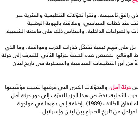
افق تأسيسه، ونقرأ تحوّلاته التنظيمية والفكرية عبر
توقف عند خطابه السياسي، وعلاقته بالهوية الوطنية
ات والصراعات الداخلية، وانعكاس ذلك على قاعدته الشعبية.
 بل على فهم كيفية تشكّل خيارات الحزب ومواقفه، وما الذي
غط الوقائع. نخصص هذه الحلقة بجزئها الثاني للتعرف إلى حركة
دةً من أبرز التنظيمات السياسية والعسكرية في تاريخ لبنان
يس
، والتحوّلات الكبرى التي فرضها تغييب مؤسِّسها
حركة أمل
ب الأهلية، نخصّص هذا الجزء للتعرّف إلى دور حركة أمل
خلال مرحلة السلم الأهلي والنظام الذي أرساه اتفاق الطائف (1989)، إضافة إلى دورها في مواجهة
لمراحل من تاريخ الصراع بين لبنان وإسرائيل.