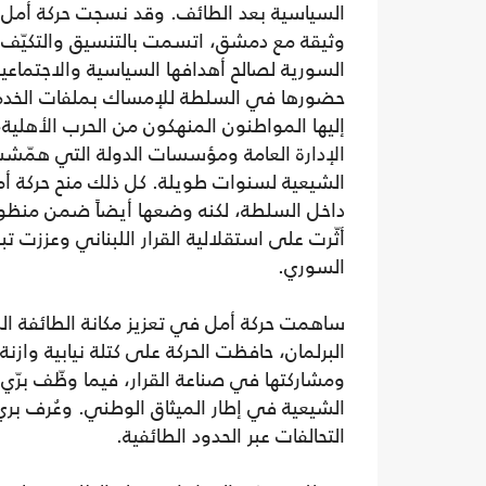
السياسية بعد الطائف. وقد نسجت حركة أمل 
وثيقة مع دمشق، اتسمت بالتنسيق والتكيّف 
السورية لصالح أهدافها السياسية والاجتماع
حضورها في السلطة للإمساك بملفات الخدم
إليها المواطنون المنهكون من الحرب الأهلية،
الإدارة العامة ومؤسسات الدولة التي همّشت 
الشيعية لسنوات طويلة. كل ذلك منح حركة أم
داخل السلطة، لكنه وضعها أيضاً ضمن منظو
أثّرت على استقلالية القرار اللبناني وعززت تب
السوري.
ساهمت حركة أمل في تعزيز مكانة الطائفة الش
البرلمان، حافظت الحركة على كتلة نيابية وا
ومشاركتها في صناعة القرار، فيما وظّف بر
الشيعية في إطار الميثاق الوطني. وعُرف بري
التحالفات عبر الحدود الطائفية.