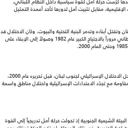
ها كرّست حركة أمل كقوة سياسية داخل النظام اللبناني،
لإقليمية، مقابل تثبيت أمل لدورها كأحد أعمدة التمثيل
 وتقتل أبناءه وتدمر البنية التحتية والبيوت. وكان الاحتلال قد
بدأ منذ العام 1978 في ما يُعرف بعملية الليطاني مروراً بالاجتياح الكبير عام 1982 وصولاً إلى الإبقاء على
تبدّلت الأدوار التي لعبتها حركة أمل خلال مراحل الاحتلال الإسرائيلي لجنوب لبنان، قبل تحريره عام 2000،
لمقاومة مع تجدّد الاعتداءات الإسرائيلية واحتلال مناطق واسعة
ح 1978: اتسمت بنظيم البيئة الشيعية الجنوبية إذ تحولت حركة أمل تدريجياً إلى القوة