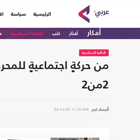
(current)
الرئيسية
سياسة
اق
أفكار
أفكَار
كتب
الذاكرة السياسية
م
الذاكرة السياسية
من حركةٍ اجتماعيةٍ للمح
2من2
أليسار كرم
02-Jul-26
11:29 AM