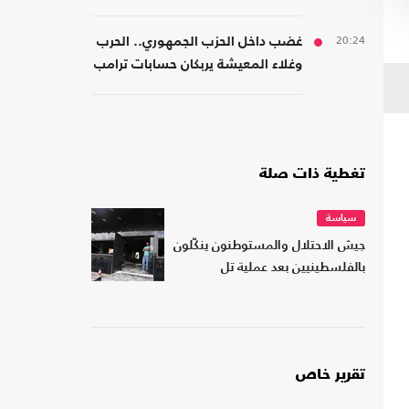
الضغوط المالية
20:24
غضب داخل الحزب الجمهوري.. الحرب
وغلاء المعيشة يربكان حسابات ترامب
تغطية ذات صلة
سياسة
جيش الاحتلال والمستوطنون ينكّلون
بالفلسطينيين بعد عملية تل
تقرير خاص