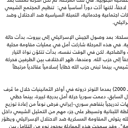
لضاحية الجنوبية. في تلك المرحلة، لم تكن الحركة تمتلك بعد
حقاً، لكنها أدّت دوراً أساسياً في: تنظيم المجتمع الشيعي
بكات اجتماعية وخدماتية، التعبئة السياسية ضد الاحتلال وضد
رائيلي.
الشيعية المسلحة: بعد وصول الجيش الإسرائيلي إلى بيروت، بدأت حالة
عية. في هذه المرحلة شاركت أمل في عمليات مقاومة محلية
لضاحية. لكن في الوقت نفسه، بدأت تتكوّن نواة التيار
اً إلى حزب الله. وعندها، ظهر الاختلاف بين الطرفين فحركة
، بينما تبنى حزب الله خطاباً إسلامياً عقائدياً مرتبطاً
3 ـ تقاسم الأدوار بين أمل وحزب الله (1990 ـ 2000) بعدما التوتر ذروته في أواخر الثمانينيات خلال ما عُرف
ال السابق، دعمت سوريا حركة أمل بدرجة كبيرة، بينما حظي
ات تدريجياً بتفاهم سوري–إيراني فرض نوعاً من إعادة توزيع
طة اللبنانية وتسيطر على جزء مهم من التمثيل الشيعي داخل
لله يتولى المقاومة العسكرية ضد الاحتلال الإسرائيلي ويطوّر
ة". وقد سمحت هذه المعادلة بوجود نوع من التكامل بين