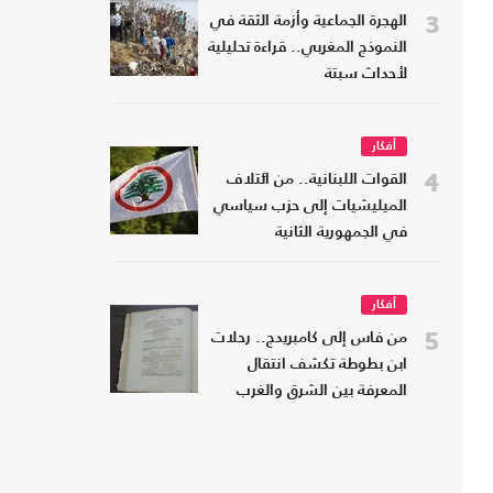
3
الهجرة الجماعية وأزمة الثقة في
النموذج المغربي.. قراءة تحليلية
لأحداث سبتة
أفكار
4
القوات اللبنانية.. من ائتلاف
الميليشيات إلى حزب سياسي
في الجمهورية الثانية
أفكار
5
من فاس إلى كامبريدج.. رحلات
ابن بطوطة تكشف انتقال
المعرفة بين الشرق والغرب