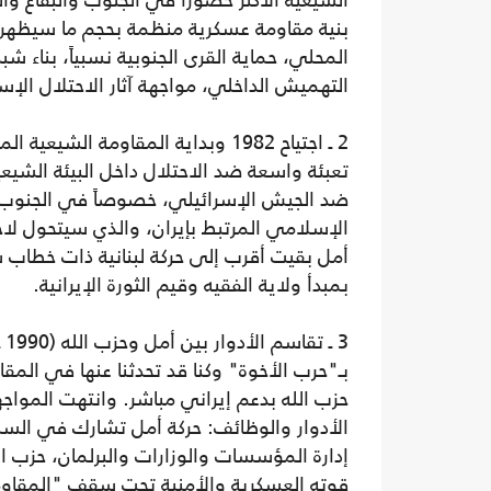
الشيعية الأكثر حضوراً في الجنوب والبقاع وا
بنية مقاومة عسكرية منظمة بحجم ما سيظهر لا
المحلي، حماية القرى الجنوبية نسبياً، بناء ش
التهميش الداخلي، مواجهة آثار الاحتلال الإس
2 ـ اجتياح 1982 وبداية المقاومة 
تعبئة واسعة ضد الاحتلال داخل البيئة الشي
ضد الجيش الإسرائيلي، خصوصاً في الجنوب وا
الإسلامي المرتبط بإيران، والذي سيتحول لاحق
أمل بقيت أقرب إلى حركة لبنانية ذات خطاب شيعي
بمبدأ ولاية الفقيه وقيم الثورة الإيرانية.
بـ"حرب الأخوة" وكنا قد تحدثنا عنها في المق
حزب الله بدعم إيراني مباشر. وانتهت المواجه
الأدوار والوظائف: حركة أمل تشارك في السل
إدارة المؤسسات والوزارات والبرلمان، حزب ا
قوته العسكرية والأمنية تحت سقف "المقاوم