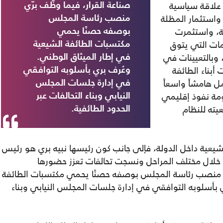
علاقة سياسية
صناعة القرار، فيما وظّف برّي
واستثمار المظلة
منصب رئاسة المجلس
ية، واستثمرت
بوصفه حصنًا يحمي
ات التي يتوق
مكتسبات الطائفة الشيعية
 وبالتعيينات في
في إطار الميثاق الوطني.
أبناء الطائفة
وعُرف بري بأسلوبه التوافقي
ل هامشاً واسعاً
في إدارة جلسات المجلس
مة نفوذ إقليمي
النيابي وبناء التحالفات عبر
عيته للنظام
الحدود الطائفية.
يعية داخل الدولة، فإلى جانب كون رئيسها نبيه بري هو رئيس
زنة خلال مختلف المراحل ونسجت تحالفات تعزز حضورها
ّي منصب رئاسة المجلس بوصفه حصنًا يحمي مكتسبات الطائفة
 بأسلوبه التوافقي في إدارة جلسات المجلس النيابي وبناء