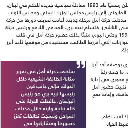
أرسى اتفاق الطائف الذي وُقّع عام 1989 وأُعلن رسميًا عام 1990 معادلةً سياسية جديدة للحكم في لبنان،
الماروني إلى رئيس مجلس الوزراء السني ومجلس النواب
دخلت حركة أمل مرحلة جديدة أعادت تعريف دورها من حركة
اسي الناشئ. فتسلم نبيه بري، المحامي اللامع ورئيس حركة
أمل، رئاسةَ مجلس النواب اللبناني منذ عام 1992 وحتى اليوم، مثبتًا بذلك حضور حركة أمل في قلب
ازنات التي أفرزها الطائف، مستفيدة من موقعها كأحد أبرز
لة.
ري بوصفه أحد أبرز
ا جعله ركناً
ساهمت حركة أمل في تعزيز
 محوري في إدارة
مكانة الطائفة الشيعية داخل
ي تثبيت حضور أمل
الدولة، فإلى جانب كون
اقبة، وإعادة دمج
رئيسها نبيه بري هو رئيس
البرلمان، حافظت الحركة على
كتلة نيابية وازنة خلال مختلف
إذ لعب نظام
المراحل ونسجت تحالفات تعزز
ضبط الحياة
حضورها ومشاركتها في