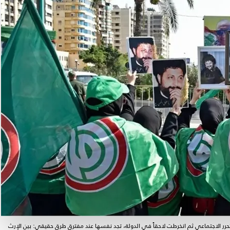
رر الاجتماعي ثم انخرطت لاحقاً في الدولة، تجد نفسها عند مفترق طرق حقيقي: بين الإرث