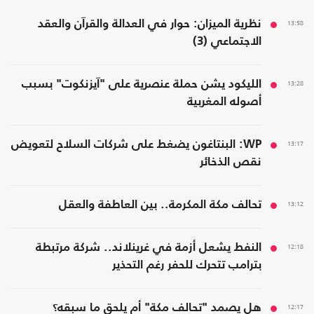
13:58
نظرية الميزان: حوار في العدالة والقرآن والعقد
الاجتماعي (3)
13:28
الليكود يشن حملة عنصرية على "آيزنكوت" بسبب
أصوله المغربية
13:17
WP: البنتاغون يضغط على شركات السلاح لتعويض
نقص الذخائر
13:12
تحالف مكة المكرمة.. بين العاطفة والعقل
12:18
النفط يشعل أزمة في غرينلاند.. شركة مرتبطة
بترامب تتحرك للحفر رغم التحذير
12:17
هل يصمد "تحالف مكة" أم يلحق ما سبقه؟