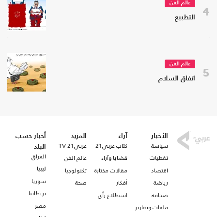
عالم الفن
4
التطبيع
عالم الفن
5
اتفاق السلام
الأخبار
آراء
المزيد
أخبار حسب
سياسة
كتاب عربي21
عربي21 TV
البلد
العراق
تغطيات
قضايا وآراء
عالم الفن
ليبيا
اقتصاد
مقالات مختارة
تكنولوجيا
سوريا
رياضة
أفكار
صحة
بريطانيا
صحافة
استطلاع رأي
مصر
ملفات وتقارير