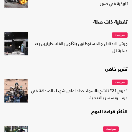
تاريخية في صور
تغطية ذات صلة
سياسة
جيش الاحتلال والمستوطنون ينكّلون بالفلسطينيين بعد
عملية تل
تقرير خاص
سياسة
"عربي21" تتشح بالسواد حدادا على شهداء الصحافة في
غزة.. وتستمر بالتغطية
الأكثر قراءة اليوم
سياسة