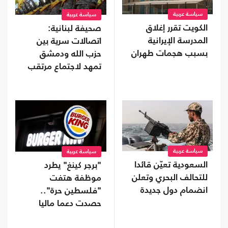
سياسة عربية
سياسة عربية
الكويت تقرر إغلاق
صحيفة لبنانية:
المدرسة الإيرانية
اتصالات سرية بين
بسبب هجمات طهران
حزب الله ودمشق
تمهد لاجتماع مرتقب
سياسة عربية
سياسة عربية
السعودية تعيّن قائدا
"برجر كينغ" يطرد
للتحالف البحري وتعلن
موظفة هتفت
انضمام دول جديدة
"فلسطين حرة"..
حصدت دعما ماليا
واسعا (شاهد)