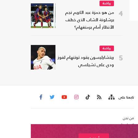
رياضة
4
من هو حمزة عبد الكريم نجم
برشلونة الشاب الذي خطف
الأنظار أمام برمنغهام؟
رياضة
5
ريتشارليسون يقود توتنهام لفوز
ودي على تشيلسي
تابعنا على
من نحن
اتصل بنا
شروط الاستخدام
عربي21 ، جميع الحقوق محفوظة @ 2020