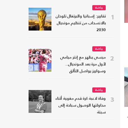
رياضة
1
تقارير: إسبانيا والبرتغال تلوحان
بالانسحاب من تنظيم مونديال
2030
رياضة
2
ميسي يظهر مع إنتر ميامي
لأول مرة بعد المونديال..
وسواريز يواصل التألق
رياضة
3
وفاة لاعبة كرة قدم مغربية أثناء
محاولتها الوصول سباحة إلى
سبتة