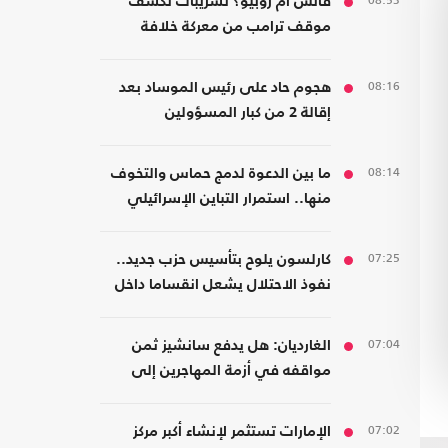
08:53
فانس أم روبيو؟ تسريبات تكشف
موقف ترامب من معركة خلافة
الجمهوريين
08:16
هجوم حاد على رئيس الموساد بعد
إقالة 2 من كبار المسؤولين
08:14
ما بين الدعوة لدمج حماس والتخوف
منها.. استمرار التباين الإسرائيلي
بشأن اتفاق غزة
07:25
كارلسون يلوح بتأسيس حزب جديد..
نفوذ الاحتلال يشعل انقساما داخل
اليمين الأمريكي
07:04
الغارديان: هل يدفع سانشيز ثمن
مواقفه في أزمة المهاجرين إلى
سبتة؟
07:02
الإمارات تستثمر لإنشاء أكبر مركز