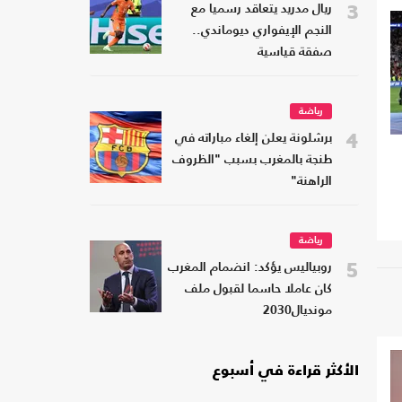
3
ريال مدريد يتعاقد رسميا مع
النجم الإيفواري ديوماندي..
صفقة قياسية
رياضة
4
برشلونة يعلن إلغاء مباراته في
طنجة بالمغرب بسبب "الظروف
الراهنة"
رياضة
5
روبياليس يؤكد: انضمام المغرب
كان عاملا حاسما لقبول ملف
مونديال2030
الأكثر قراءة في أسبوع