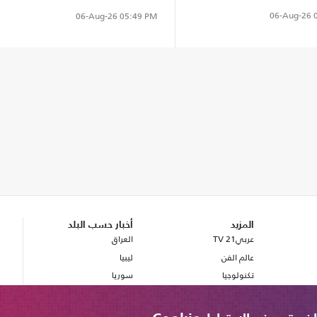
محمد صلاح (شاهد)
06-Aug-26
0
06-Aug-26
05:49 PM
المزيد
أخبار حسب البلد
عربي21 TV
العراق
عالم الفن
ليبيا
تكنولوجيا
سوريا
صحة
بريطانيا
مصر