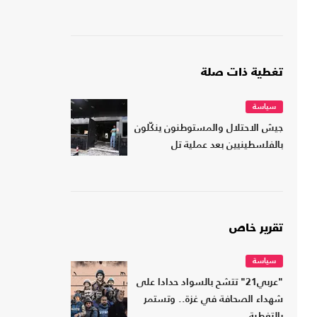
تغطية ذات صلة
سياسة
جيش الاحتلال والمستوطنون ينكّلون
بالفلسطينيين بعد عملية تل
تقرير خاص
سياسة
"عربي21" تتشح بالسواد حدادا على
شهداء الصحافة في غزة.. وتستمر
بالتغطية