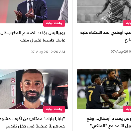
لية
رياضة دولية
ب أوغندي بعد الاعتداء عليه
روبياليس يؤكد: انضمام المغرب كان
رع
عاملا حاسما لقبول ملف
مونديال2030
07-Aug-26
0
07-Aug-26
12:20 AM
لية
رياضة دولية
س يصدم أرسنال.. وقع
"بابارا بارك" ممتلئ عن آخره.. حشود
يل الأمد مع "الملكي"
جماهيرية ضخمة في حفل تقديم