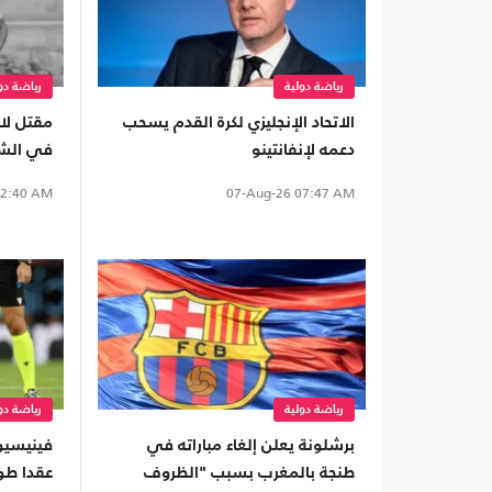
رياضة دولية
رياضة دو
الاتحاد الإنجليزي لكرة القدم يسحب
مقتل لاع
دعمه لإنفانتينو
في الشا
2:40 AM
07-Aug-26
07:47 AM
رياضة دولية
رياضة دو
برشلونة يعلن إلغاء مباراته في
فينيسيو
طنجة بالمغرب بسبب "الظروف
عقدا طو