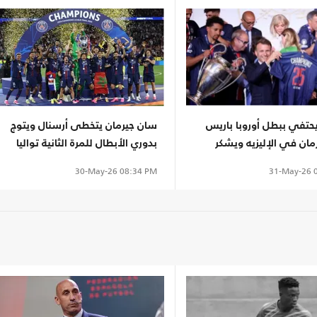
حتفي ببطل أوروبا باريس
سان جيرمان يتخطى أرسنال ويتوج
ان في الإليزيه ويشكر
بدوري الأبطال للمرة الثانية تواليا
خليفي
31-May-26
0
30-May-26
08:34 PM