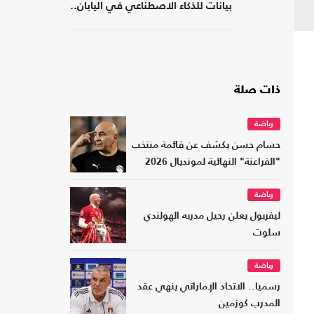
بيانات للذكاء الاصطناعي في اليابان..
كم بلغت تكلفته؟
ذات صلة
رياضة
حسام حسن يكشف عن قائمة منتخب
"الفراعنة" النهائية لمونديال 2026
رياضة
ليفربول يعلن رحيل مدربه الهولندي
سلوت
رياضة
رسميا.. الاتحاد الإماراتي ينهي عقد
المدرب كوزمين