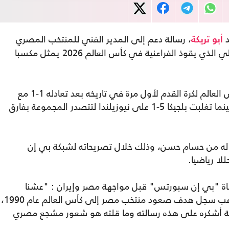
د
، رسالة دعم إلى المدير الفني للمنتخب المصري
أبو تريكة
، مؤكدا أن نجاح الجهاز الفني الحالي الذي يقوذ الفراعنية في كأس العالم 2026 يمثل مكسبا
وتأهل منتخب مصر إلى الدور الثاني في كأس العالم لكرة القدم لأول مرة في تاريخه بعد تعادله 1-1 مع
إيران في ختام مبارياته بالمجموعة السابعة، بينما تغلبت بلجيكا 5-1 على نيوزيلندا لتتصدر المجموعة بفارق
ة له من حسام حسن، وذلك خلال تصريحاته لشبكة بي إن
ا رياضيا.
لقناة "بي إن سبورتس" قبل مواجهة مصر وإيران : "عشنا
لحظات تاريخية مع اسم حسام حسن، وهو لاعب سجل هدف صعود منتخب مصر إلى كأس العالم عام 1990،
ية أشكره على هذه رسالته وما قلته هو شعور مشجع مصري