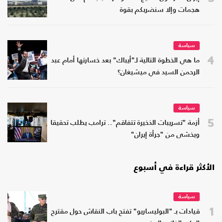
هجمات وإلا سنضربكم بقوة
سياسة
4
ما هي الخطوة التالية لـ"أيباك" بعد خسارتها أمام عبد
الرحمن السيد في ميشيغان؟
سياسة
5
أزمة "تسريبات الذخيرة تتفاقم".. ترامب يطلب تحقيقا
ويخشى من "جرأة إيران"
الأكثر قراءة في أسبوع
سياسة
1
قيادات بـ "البوليساريو" تفتح باب النقاش حول مقترح