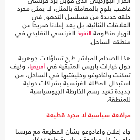
القرار البوركيني الذي قوبل برد فرنسي
غاضب يلوح بالمعاملة بالمثل، لا يمثل مجرد
حلقة جديدة من مسلسل التدهور في
العلاقات الثنائية، بل يعد إعلانا صريحا عن
انهيار منظومة
الفرنسي التقليدي في
النفوذ
منطقة الساحل.
هذا الصدام المباشر طرح تساؤلات جوهرية
حول خيارات باريس المتبقية في
، وكيف
أفريقيا
تمكنت واغادوغو وحليفتيها في الساحل، من
استبدال المظلة الفرنسية بشراكات دولية
جديدة تعيد رسم الخارطة الجيوسياسية
للمنطقة.
مرافعة سياسية لا مجرد قطيعة
جاء إعلان واغادوغو بشأن القطيعة مع فرنسا
على شكل مرافعة سياسية حادة تفكك