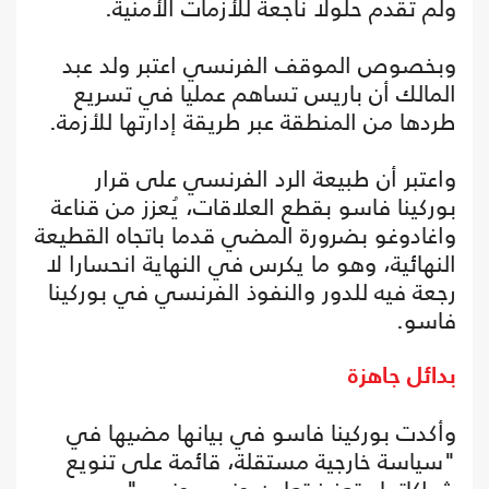
ولم تقدم حلولا ناجعة للأزمات الأمنية.
وبخصوص الموقف الفرنسي اعتبر ولد عبد
المالك أن باريس تساهم عمليا في تسريع
طردها من المنطقة عبر طريقة إدارتها للأزمة.
واعتبر أن طبيعة الرد الفرنسي على قرار
بوركينا فاسو بقطع العلاقات، يُعزز من قناعة
واغادوغو بضرورة المضي قدما باتجاه القطيعة
النهائية، وهو ما يكرس في النهاية انحسارا لا
رجعة فيه للدور والنفوذ الفرنسي في بوركينا
فاسو.
بدائل جاهزة
وأكدت بوركينا فاسو في بيانها مضيها في
"سياسة خارجية مستقلة، قائمة على تنويع