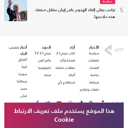
سياسة
5
ترامب يعلن إلغاء الهجوم على إيران مقابل صفقة..
هذه ملامحها
الأخبار
آراء
المزيد
أخبار حسب
سياسة
كتاب عربي21
عربي21 TV
البلد
العراق
تغطيات
قضايا وآراء
عالم الفن
ليبيا
اقتصاد
مقالات مختارة
تكنولوجيا
سوريا
رياضة
أفكار
صحة
بريطانيا
صحافة
استطلاع رأي
مصر
ملفات وتقارير
لبنان
تابعنا على
هذا الموقع يستخدم ملف تعريف الارتباط
Cookie
من نحن