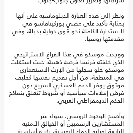
شراكاتها وتعزيز تعاون جنوب-جنوب".
ونظر إلى هذه العبارة الدبلوماسية على أنها
بمثابة تأكيد على مضي بوركينافاسو في
الاستدارة الكاملة نحو قوى دولية بديلة، وفي
مقدمتها روسيا.
ووجدت موسكو في هذا الفراغ الاستراتيجي
الذي خلفته فرنسا فرصة ذهبية، حيث استغلت
موسكو خلو سجلها من الإرث الاستعماري
في المنطقة، من أجل تقديم نفسها كحليف
موثوق يوفر الدعم العسكري السريع دون
فرض إملاءات سياسية أو شروط تتعلق بنماذج
الحكم الديمقراطي الغربي.
وأصبح الوجود الروسي، سواء عبر
المستشارين الرسميين أو الفيالق الأمنية
التابعة لوزارة الدفاع الروسية، ركيزة أساسية