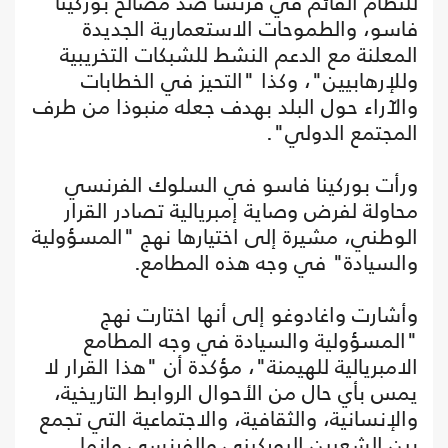
للنظام القائم في فرنسا ضد مصالح بوركينا
فاسو، والطموحات الاستعمارية الجديدة
المعلنة مع الدعم النشط للشبكات التخريبية
وللإرهابيين"، وكذا "التحيز في الخطابات
والآراء حول البلد بهدف جعله منبوذا من طرف
المجتمع الدولي".
ورأت بوركينا فاسو في السلوك الفرنسي
محاولة لفرض وصاية إمبريالية تصادر القرار
الوطني، مشيرة إلى اختيارها نهج "المسؤولية
والسيادة" في وجه هذه المطامع.
وأشارت واغادوغو إلى أنها اختارت نهج
"المسؤولية والسيادة في وجه المطامع
الامبريالية للهيمنة"، مؤكدة أن "هذا القرار لا
يمس بأي حال من الأحوال الروابط التاريخية،
والإنسانية، والثقافية، والاجتماعية التي تجمع
بين الشعبين البوركيني والفرنسي وإنما