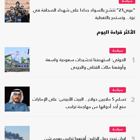
سياسة
"عربي21" تتشح بالسواد حدادا على شهداء الصحافة في
غزة.. وتستمر بالتغطية
الأكثر قراءة اليوم
سياسة
1
الحوثي: استهدفنا تحشيدات سعودية واسعة
وأوقعنا مئات القتلى والجرحى
سياسة
2
تسلم 5 ملايين دولار.. البيت الأبيض: على الإمارات
منع أحد أدواتها من مهاجمة ترامب
سياسة
3
إيران تحذر دول الخليج: أقنعوا ترامب بعدم شن