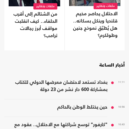
ملفات وتقارير
ملفات وتقارير
الاحتلال يحاصر مخيم
من الشتائم إلى أقرب
قلنديا وينكل بسكانه..
الحلفاء.. كيف انقلبت
هل يُطبّق نموذج جنين
مواقف أبرز رجالات
وطولكرم؟
ترامب؟
أخبار الساعة
11:11
بغداد تستعد لاحتضان معرضها الدولي للكتاب
بمشاركة 600 دار نشر من 23 دولة
10:56
حين يختلط الوطن بالحاكم
10:43
"كارفور" توسع شراكتها مع الاحتلال.. عقود مع