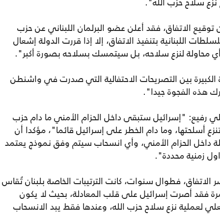
 نزع سلاح حزب الله".
من توقيع الاتفاق، فقد أعلن عضو البرلمان اللبناني عن حزب
طات اللبنانية بتنفيذ الاتفاق، إلا إذا قررت الدولة إشعال
أي محاولة لنزع سلاحه، بل سيتمسك بسلاحه بصورة أكبر".
 الكبيرة بين التصريحات الاحتفالية التي صدرت في واشنطن
رك هذه الفجوة جيدا".
رفيع: "إسرائيل ستبقى داخل الحزام الأمني ما دام حزب
نزع أسلحتها، وما دام الخطر على إسرائيل قائما"، مؤكدا أن
ة داخل الحزام الأمني، وأي انسحاب سيتم وفق نموذج يعتمد
ول زمنية محددة".
ر الاتفاق، فطوال سنوات، كانت الترتيبات الخاصة بلبنان تُقاس
مرة فقد أصرت إسرائيل على قلب المعادلة، بحيث لا يكون
لي لعملية نزع سلاح حزب الله، وعندها فقط يبد الانسحاب