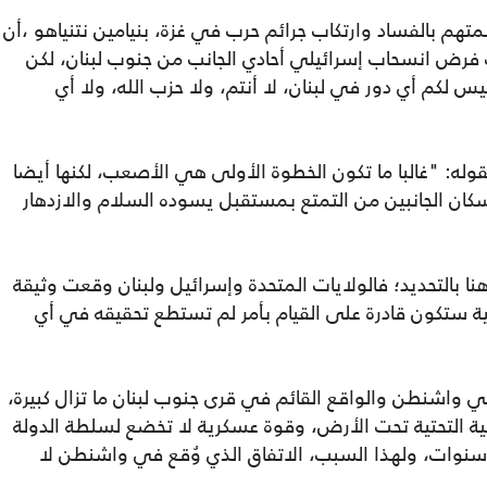
لمتهم بالفساد وارتكاب جرائم حرب في غزة، بنيامين نتنياهو ،أن
ت فرض انسحاب إسرائيلي أحادي الجانب من جنوب لبنان، لكن
يس لكم أي دور في لبنان، لا أنتم، ولا حزب الله، ولا أي
 بقوله: "غالبا ما تكون الخطوة الأولى هي الأصعب، لكنها أيضا
كان الجانبين من التمتع بمستقبل يسوده السلام والازدهار
ا بالتحديد؛ فالولايات المتحدة وإسرائيل ولبنان وقعت وثيقة
نية ستكون قادرة على القيام بأمر لم تستطع تحقيقه في أي
 واشنطن والواقع القائم في قرى جنوب لبنان ما تزال كبيرة،
ة التحتية تحت الأرض، وقوة عسكرية لا تخضع لسلطة الدولة
 سنوات، ولهذا السبب، الاتفاق الذي وُقع في واشنطن لا