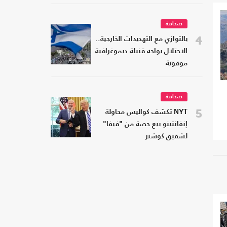
صحافة
4
بالتوازي مع التهديدات الخارجية..
الاحتلال يواجه قنبلة ديموغرافية
موقوتة
صحافة
5
NYT تكشف كواليس محاولة
إنفانتينو بيع حصة من "فيفا"
لشقيق كوشنر