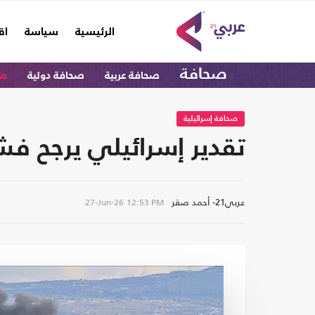
(current)
الرئيسية
سياسة
اق
صحافة
صحافة عربية
صحافة دولية
صح
صحافة إسرائيلية
تقدير إسرائيلي يرجح فشل
عربي21- أحمد صقر
27-Jun-26
12:53 PM