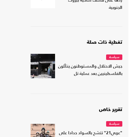
ردها على قصف ضاحية بيروت
الجنوبية
تغطية ذات صلة
سياسة
جيش الاحتلال والمستوطنون ينكّلون
بالفلسطينيين بعد عملية تل
تقرير خاص
سياسة
"عربي21" تتشح بالسواد حدادا على