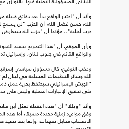
اللبناني المسؤولية الأمنية فيها، بالتوازي مع
وأكد أن "اختبار الواقع بدأ بعد دقائق قليلة 
الله، حسن فضل الله، أن الحزب "لن يسمح للسل
حرب أهلية".، مؤكدا أن "حزب الله سيعارض 
ورأى الموقع، أن "هذا التصريح يجسد الفجوة
والواقع القائم في جنوب لبنان، وإسرائيل تد
وعقب التوقيع، قال مسؤول سياسي إسرائيلي 
الله وسائر التنظيمات المسلحة في لبنان لم ت
"الجيش الإسرائيلي سيحتفظ بحرية عمل كامل
على تحقيق الإنجازات العملية وليس على جدا
وأكد "ويللا" أن "هذه النقطة تمثل أبرز عناص
وفق مواعيد زمنية محددة مسبقا، أما هذه ال
الانسحاب مقابل تعهدات، وإنما بعد تنفيذ فع
التدريجي".