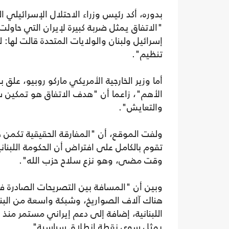
بدوره، أكد رئيس وزراء الاحتلال الإسرائيلي ا
"الاتفاق يمثل ضربة كبيرة لإيران التي حاول
إسرائيل ولبنان والولايات المتحدة قالت لها: ل
تنظيم".
أما وزير الخارجية الأمريكي ماركو روبيو، علق
الأهم"، زاعما أن "هدف الاتفاق هو تمكين س
والتعايش".
ولفت الموقع، أن "المفارقة الحقيقية تكمن هن
تقوم بالكامل على افتراض أن الحكومة اللبنا
وقت مضى، وهو نزع سلاح حزب الله".
وبين أن "المسافة بين التصريحات الصادرة في
هناك آلاف الصواريخ، وشبكة واسعة من البني
اللبنانية، إضافة إلى دعم إيراني مستمر منذ
يمثل سوى نقطة انطلاق سياسية".