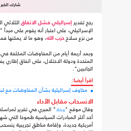
شارك الخبر
رجح تقدير
الثلاثي ا
إسرائيلي
فشل
الاتفاق
الإسرائيلي، على اعتبار أنه يقوم على مبدأ "
من نزع سلاح
، وهو ما لا يمكنها فعل
حزب الله
وبعد أربعة أيام من المفاوضات المكثفة في مق
المتحدة ودولة الاحتلال، على اتفاق إطاري 
الجانبين".
اقرأ أيضا:
مخاوف إسرائيلية بشأن المفاوضات مع لبنا
الانسحاب مقابل الأداء
وقال موقع "
" العبري في تقرير لمراسل
ويللا
أحد أكثر المبادرات السياسية طموحا التي شهد
أمريكية جديدة، وإقامة مناطق تجريبية ينسحب