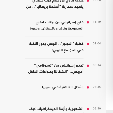
13:20
عندما يتزوج ابن زعيم حزب عنصري
يتعهد بمحاربة "أسلمة بريطانيا".. من
مسلمة!
11:19
قلق إسرائيلي من تبعات اتفاق
السعودية وتركيا وباكستان.. ودعوة
لتشكيل تحالفات موازية
09:04
خطبة "الدردير".. الوعي ودور النخبة
في المجتمع الليبي!
08:34
تحذير إسرائيلي من "تسونامي"
أمريكي.. "انشغالنا بصراعات الداخل
يحجب ما يتغير بواشنطن"
07:35
إشكال الطائفية في سوريا
06:50
الشعبوية وأزمة الديمقراطية.. كيف