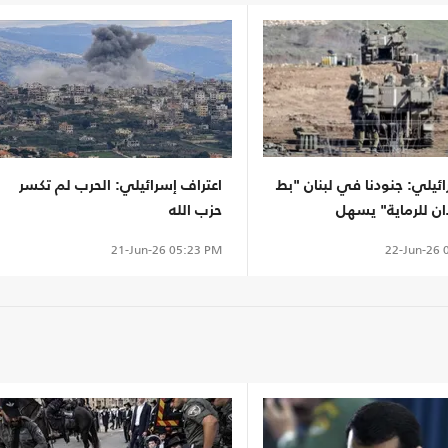
ائيلي: جنودنا في لبنان "بط
اعتراف إسرائيلي: الحرب لم تكسر
ن للرماية" يسهل
حزب الله
هم
22-Jun-26
0
21-Jun-26
05:23 PM