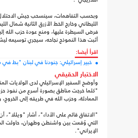
وبحسب التفاهمات، سينسحب جيش الاحتلال م
الليطاني وخارج الخط الأزرق الثانية شمال ا
فرض السيطرة عليها، ومنع عودة حزب الله إليه
أثبت هذا النموذج نجاحه، سيجري توسيعه لي
اقرأ أيضا:
خبير إسرائيلي: جنودنا في لبنان "بط في
الاختبار الحقيقي
وأوضح السفير الإسرائيلي لدى الولايات المتحد
"كلما خرجت مناطق بصورة أسرع من نفوذ حزب ا
المعادلة، وحزب الله في طريقه إلى الخروج، 
"الاتفاق قائم على الأداء"، أشار "ويللا"، أ
التي وُقعت بين واشنطن وطهران، حاولت الدول
الإيراني".