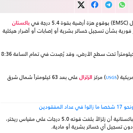
جة في
باكستان
ر فورية بشأن تسجيل خسائر بشرية أو إصابات أو أضرار هيكلية
وأوضح المركز أن الهزة وقعت على عمق 35 كيلومتراً تحت سطح الأرض، وقد رُصِدت في تمام الساعة 8:36
يكية (
) مركز
على بعد 63 كيلومتراً شمال شرق
USGS
الزلزال
وأمس الجمعة، أفادت هيئة الأرصاد الجوية الباكستانية أن زلزالاً بلغت قوته 5.0 درجات على مقياس ريختر،
ن تسجيل أي خسائر بشرية أو مادية.