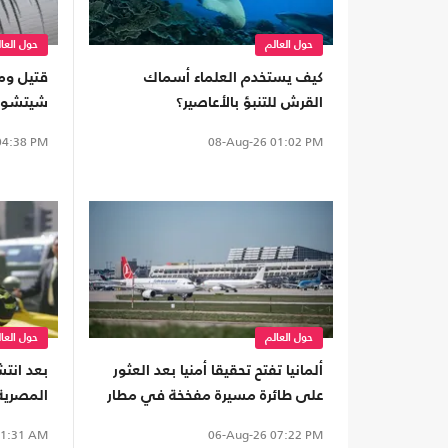
حول العالم
حول العا
كيف يستخدم العلماء أسماك
قتيل وم
القرش للتنبؤ بالأعاصير؟
شيتشوان
4:38 PM
08-Aug-26
01:02 PM
حول العالم
حول العا
ألمانيا تفتح تحقيقا أمنيا بعد العثور
بعد انتشا
على طائرة مسيرة مفخخة في مطار
المصرية
وسائق ت
1:31 AM
06-Aug-26
07:22 PM