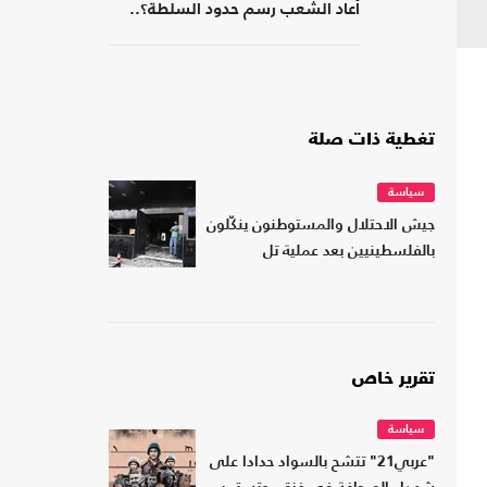
أعاد الشعب رسم حدود السلطة؟..
كتاب جديد
تغطية ذات صلة
سياسة
جيش الاحتلال والمستوطنون ينكّلون
بالفلسطينيين بعد عملية تل
تقرير خاص
سياسة
"عربي21" تتشح بالسواد حدادا على