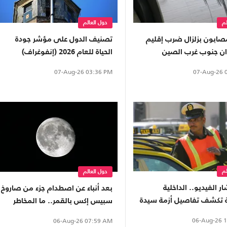
لم
حول العالم
صابون بزلزال ضرب إقليم
تصنيف الدول على مؤشر جودة
 جنوب غرب الصين
الحياة للعام 2026 (إنفوغراف)
07-Aug-26
0
07-Aug-26
03:36 PM
لم
حول العالم
ر الفيديو.. الداخلية
بعد أنباء عن اصطدام جزء من صاروخ
 تكشف تفاصيل أزمة سيدة
سبيس إكس بالقمر.. ما المخاطر
طبيق نقل ذكي (شاهد)
على الأرض؟
06-Aug-26
1
06-Aug-26
07:59 AM