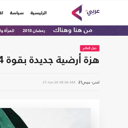
(current)
الرئيسية
سياسة
اق
من هنا وهناك
رمضان 2018
المرأة و
حول العالم
هزة أرضية جديدة بقوة 5.4 درجة تضرب باكستان
لندن- عربي21
27-Jun-26
08:06 AM