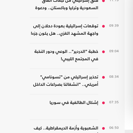
11:19
قلق إسرائيلي من تبعات اتفاق
السعودية وتركيا وباكستان.. ودعوة
لتشكيل تحالفات موازية
09:39
توقعات إسرائيلية بعودة دحلان إلى
واجهة المشهد الغزي.. هل يكون جزءا
من ترتيبات ما بعد الحرب؟
09:04
خطبة "الدردير".. الوعي ودور النخبة
في المجتمع الليبي!
08:34
تحذير إسرائيلي من "تسونامي"
أمريكي.. "انشغالنا بصراعات الداخل
يحجب ما يتغير بواشنطن"
07:35
إشكال الطائفية في سوريا
06:50
الشعبوية وأزمة الديمقراطية.. كيف