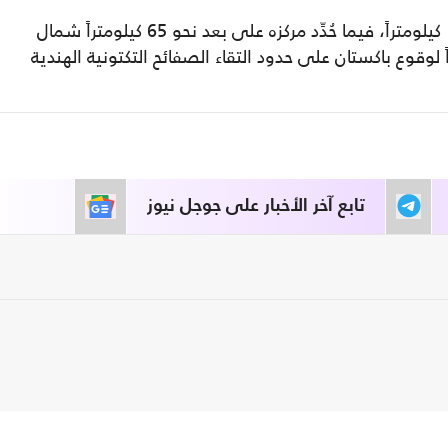
وأوضحت الهيئة أن الزلزال وقع على عمق 18 كيلومتراً، فيما حُدِّد مركزه على بعد نحو 65 كيلومتراً شمال
 لوقوع باكستان على حدود التقاء الصفائح التكتونية الهندية
تابع آخر الأخبار على جوجل نيوز