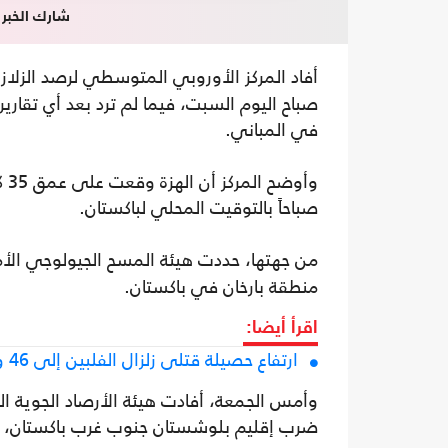
شارك الخبر
أفاد المركز الأوروبي المتوسطي لرصد الزلازل (EMSC) بوقوع هزة أرضية بقوة 5.4 در
صباح اليوم السبت، فيما لم ترد بعد أي تقاري
في المباني.
صباحاً بالتوقيت المحلي لباكستان.
من جهتها، حددت هيئة المسح الجيولوجي الأمر
منطقة بارخان في باكستان.
اقرأ أيضا:
ارتفاع حصيلة قتلى زلزال الفلبين إلى 46 ونحو 17 شخصا ما زالوا في عداد المفقودين
ضرب إقليم بلوشستان جنوب غرب باكستان، دو