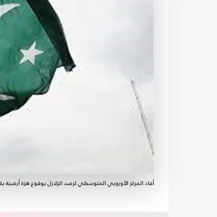
أفاد المركز الأوروبي المتوسطي لرصد الزلازل بوقوع هزة أرضية بقوة 5.4 درجة في باكستان صباح السبت - الأ