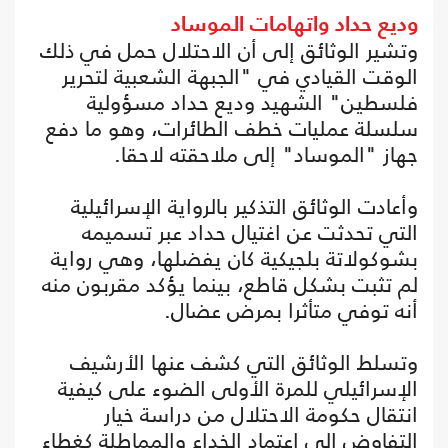
وديع حداد واتهامات الموساد
وتشير الوثائق إلى أن الاحتلال حمل في ذلك
الوقت القيادي في "الجبهة الشعبية لتحرير
فلسطين" الشهيد وديع حداد مسؤولية
سلسلة عمليات خطف الطائرات، وهو ما دفع
جهاز "الموساد" إلى ملاحقته لاحقا.
وأعادت الوثائق التذكير بالرواية الإسرائيلية
التي تحدثت عن اغتيال حداد عبر تسميمه
بشوكولاتة بلجيكية كان يفضلها، وهي رواية
لم تثبت بشكل قاطع، بينما يؤكد مقربون منه
أنه توفي متأثرا بمرض عضال.
وتسلط الوثائق التي كشف عنها الأرشيف
الإسرائيلي للمرة الأولى الضوء على كيفية
انتقال حكومة الاحتلال من دراسة خيار
التفاوض إلى اعتماد الخداع والمماطلة كغطاء