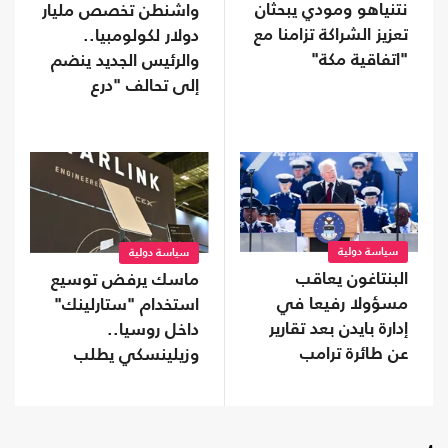
نتنياهو ومودي يبحثان
واشنطن تخصص مليار
تعزيز الشراكة تزامنا مع
دولار لكولومبيا..
"اتفاقية مكة"
والرئيس الجديد ينضم
إلى تحالف "درع
الأمريكتين"
سياسة دولية
سياسة دولية
البنتاغون يعاقب
ماسك يرفض توسيع
مسؤولا رفيعا في
استخدام "ستارلينك"
إدارة بايدن بعد تقارير
داخل روسيا..
عن طائرة ترامب
وزيلينسكي يطلب
تدخلا من ترامب