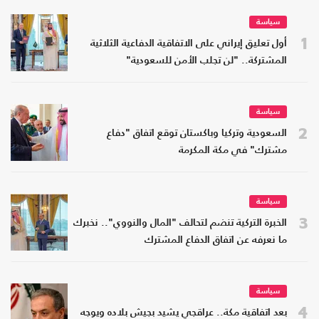
سياسة
1
أول تعليق إيراني على الاتفاقية الدفاعية الثلاثية
المشتركة.. "لن تجلب الأمن للسعودية"
سياسة
2
السعودية وتركيا وباكستان توقع اتفاق "دفاع
مشترك" في مكة المكرمة
سياسة
3
الخبرة التركية تنضم لتحالف "المال والنووي".. نخبرك
ما نعرفه عن اتفاق الدفاع المشترك
سياسة
4
بعد اتفاقية مكة.. عراقجي يشيد بجيش بلاده ويوجه