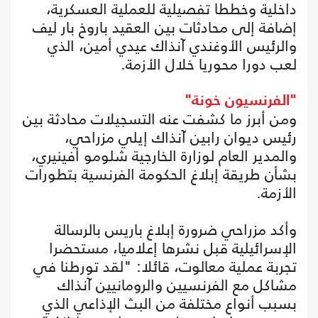
داخلية وخططا تفصيلية للعملية العسكرية،
إضافة إلى محادثات بين العقيد باروخ بار ليف
والرئيس الأوغندي آنذاك عيدي أمين، الذي
لعب دورا محوريا خلال الأزمة.
"الفرنسيون خونة"
ومن أبرز ما كشفت عنه التسجيلات محادثة بين
رئيس ديوان رابين آنذاك إيلي مزراحي،
والمدير العام لوزارة الخارجية شلومو أفينيري،
بشأن طريقة إبلاغ الحكومة الفرنسية بتطورات
الأزمة.
وأكد مزراحي ضرورة إبلاغ باريس بالرسالة
الإسرائيلية قبل نشرها إعلاميا، مستحضرا
تجربة عملية معالوت، قائلا: "لقد تورطنا في
مشاكل مع الفرنسيين والرومانيين آنذاك
بسبب أنواع مختلفة من البث الإذاعي الذي