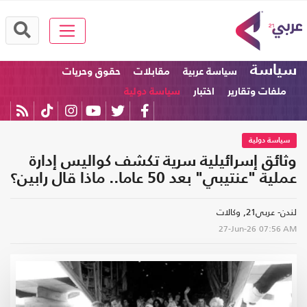
سياسة
سياسة عربية
مقابلات
حقوق وحريات
ملفات وتقارير
اختبار
سياسة دولية
سياسة دولية
وثائق إسرائيلية سرية تكشف كواليس إدارة
عملية "عنتيبي" بعد 50 عاما.. ماذا قال رابين؟
لندن- عربي21, وكالات
27-Jun-26
07:56 AM