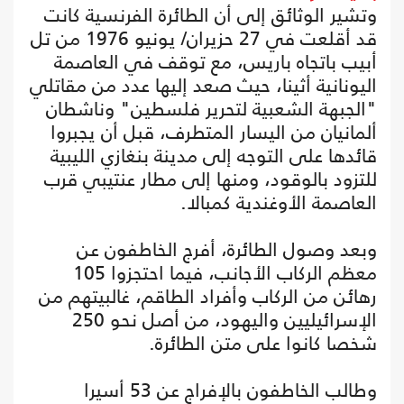
وتشير الوثائق إلى أن الطائرة الفرنسية كانت
قد أقلعت في 27 حزيران/ يونيو 1976 من تل
أبيب باتجاه باريس، مع توقف في العاصمة
اليونانية أثينا، حيث صعد إليها عدد من مقاتلي
"الجبهة الشعبية لتحرير فلسطين" وناشطان
ألمانيان من اليسار المتطرف، قبل أن يجبروا
قائدها على التوجه إلى مدينة بنغازي الليبية
للتزود بالوقود، ومنها إلى مطار عنتيبي قرب
العاصمة الأوغندية كمبالا.
وبعد وصول الطائرة، أفرج الخاطفون عن
معظم الركاب الأجانب، فيما احتجزوا 105
رهائن من الركاب وأفراد الطاقم، غالبيتهم من
الإسرائيليين واليهود، من أصل نحو 250
شخصا كانوا على متن الطائرة.
وطالب الخاطفون بالإفراج عن 53 أسيرا