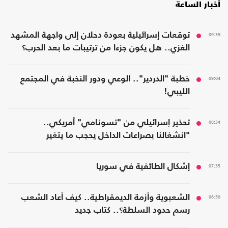
أخبار الساعة
09:39
توقعات إسرائيلية بعودة دحلان إلى واجهة المشهد
الغزي.. هل يكون جزءا من ترتيبات ما بعد الحرب؟
09:04
خطبة "الدردير".. الوعي ودور النخبة في المجتمع
الليبي!
08:34
تحذير إسرائيلي من "تسونامي" أمريكي..
"انشغالنا بصراعات الداخل يحجب ما يتغير
بواشنطن"
07:35
إشكال الطائفية في سوريا
06:50
الشعبوية وأزمة الديمقراطية.. كيف أعاد الشعب
رسم حدود السلطة؟.. كتاب جديد