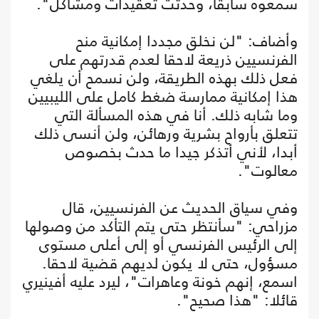
سمعوه سابقا، وحدثت تعقيدات ومشاكل".
وأضاف: "لن نخلق مجددا إمكانية منح
الفرنسيين ذريعة لاحقا لعدم قدرتهم على
فعل ذلك بهذه الطريقة، ولن نسمح أن يلغي
هذا إمكانية ممارسة ضغط كامل على الليبيين
وما شابه ذلك. أنا في هذه المسألة التي
تتعلق بأرواح بشرية ورهائن، ولن أنسى ذلك
أبدا، لأني أتذكر جيدا ما حدث بخصوص
معالوت".
وفي سياق الحديث عن الفرنسيين، قال
مزراحي: "سأنتظر حتى يتم التأكد من وصولها
إلى الرئيس الفرنسي أو إلى أعلى مستوى
مسؤول، حتى لا يكون لديهم قضية لاحقا.
اسمع، إنهم خونة وعاهرات"، ليرد عليه أفينيري
قائلا: "هذا صحيح".