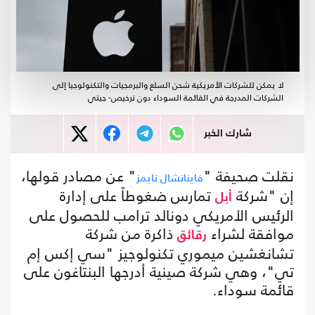
لا يمكن للشركات الأمريكية شحن السلع والبرمجيات والتكنولوجيا إلى
الشركات المدرجة في القائمة السوداء دون ترخيص- جيتي
شارك الخبر
نقلت صحيفة "
" عن مصادر قولها،
فاينانشال تايمز
إن "شركة
تمارس ضغوطاً على إدارة
أبل
الرئيس الأمريكي دونالد ترامب للحصول على
موافقة لشراء
ذاكرة من شركة
رقائق
تشانغشين ميموري تكنولوجيز "سي إكس إم
تي"، وهي شركة صينية أدرجها البنتاغون على
قائمة سوداء.