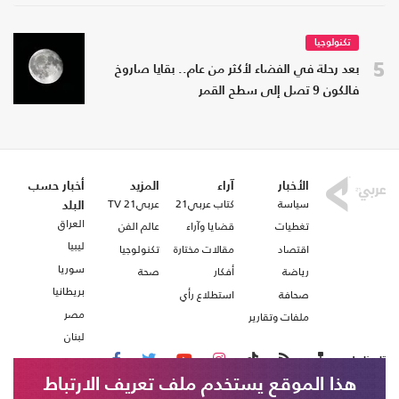
تكنولوجيا
5
بعد رحلة في الفضاء لأكثر من عام.. بقايا صاروخ
فالكون 9 تصل إلى سطح القمر
الأخبار
آراء
المزيد
أخبار حسب
سياسة
كتاب عربي21
عربي21 TV
البلد
العراق
تغطيات
قضايا وآراء
عالم الفن
ليبيا
اقتصاد
مقالات مختارة
تكنولوجيا
سوريا
رياضة
أفكار
صحة
بريطانيا
صحافة
استطلاع رأي
مصر
ملفات وتقارير
لبنان
تابعنا على
هذا الموقع يستخدم ملف تعريف الارتباط