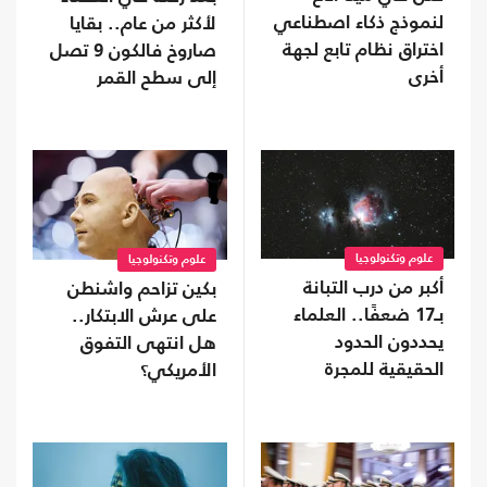
لنموذج ذكاء اصطناعي
لأكثر من عام.. بقايا
اختراق نظام تابع لجهة
صاروخ فالكون 9 تصل
أخرى
إلى سطح القمر
علوم وتكنولوجيا
علوم وتكنولوجيا
أكبر من درب التبانة
بكين تزاحم واشنطن
بـ17 ضعفًا.. العلماء
على عرش الابتكار..
يحددون الحدود
هل انتهى التفوق
الحقيقية للمجرة
الأمريكي؟
العملاقة IC 1101