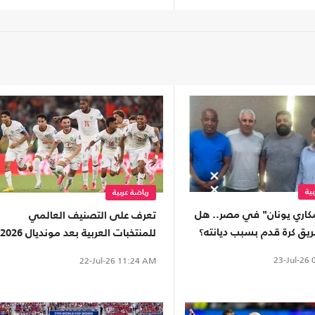
ية
رياضة عربية
اري يونان" في مصر.. هل
تعرف على التصنيف العالمي
يق كرة قدم بسبب ديانته؟
للمنتخبات العربية بعد مونديال 2026
(إنفوغراف)
23-Jul-26
0
22-Jul-26
11:24 AM