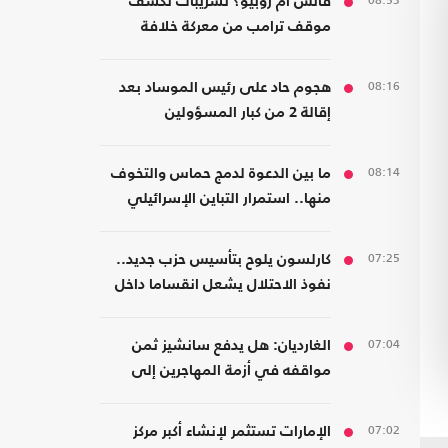
08:53
فانس أم روبيو؟ تسريبات تكشف
موقف ترامب من معركة خلافة
الجمهوريين
08:16
هجوم حاد على رئيس الموساد بعد
إقالة 2 من كبار المسؤولين
08:14
ما بين الدعوة لدمج حماس والتخوف
منها.. استمرار التباين الإسرائيلي
بشأن اتفاق غزة
07:25
كارلسون يلوح بتأسيس حزب جديد..
نفوذ الاحتلال يشعل انقساما داخل
اليمين الأمريكي
07:04
الغارديان: هل يدفع سانشيز ثمن
مواقفه في أزمة المهاجرين إلى
سبتة؟
07:02
الإمارات تستثمر لإنشاء أكبر مركز