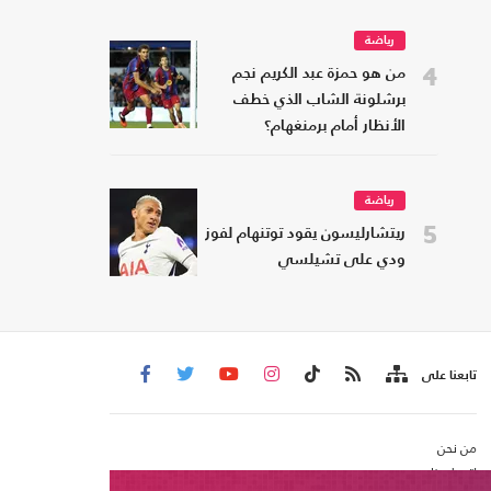
رياضة
4
من هو حمزة عبد الكريم نجم
برشلونة الشاب الذي خطف
الأنظار أمام برمنغهام؟
رياضة
5
ريتشارليسون يقود توتنهام لفوز
ودي على تشيلسي
تابعنا على
من نحن
اتصل بنا