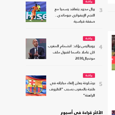
رياضة
3
ريال مدريد يتعاقد رسميا مع
النجم الإيفواري ديوماندي..
صفقة قياسية
رياضة
4
روبياليس يؤكد: انضمام المغرب
كان عاملا حاسما لقبول ملف
مونديال2030
رياضة
5
برشلونة يعلن إلغاء مباراته في
طنجة بالمغرب بسبب "الظروف
الراهنة"
الأكثر قراءة في أسبوع