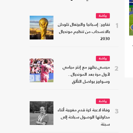
رياضة
1
تقارير: إسبانيا والبرتغال تلوحان
بالانسحاب من تنظيم مونديال
2030
رياضة
2
ميسي يظهر مع إنتر ميامي
لأول مرة بعد المونديال..
وسواريز يواصل التألق
رياضة
3
وفاة لاعبة كرة قدم مغربية أثناء
محاولتها الوصول سباحة إلى
سبتة