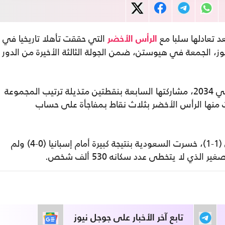
التي حققت تأهلا تاريخيا في
الرأس الأخضر
 دور الـ32 من دون أي فوز، الجمعة في هيوستن، ضمن الجولة الثالثة الأخيرة من الدور
وأنهت السعودية التي تستضيف النهائيات في 2034، مشاركتها السابعة بنقطتين متذيلة ترتيب المجموعة
ا إسبانيا (7 نقاط) وتأهلت منها الرأس الأخضر بثلاث نقاط بمفاجأة على حساب
رغم انطلاقتها الجيدة بالتعادل مع الأوروغواي (1-1)، خسرت السعودية بنتيجة كبيرة أمام إسبانيا (0-4) ولم
ذي لا يتخطى عدد سكانه 530 ألف شخص.
تابع آخر الأخبار على جوجل نيوز