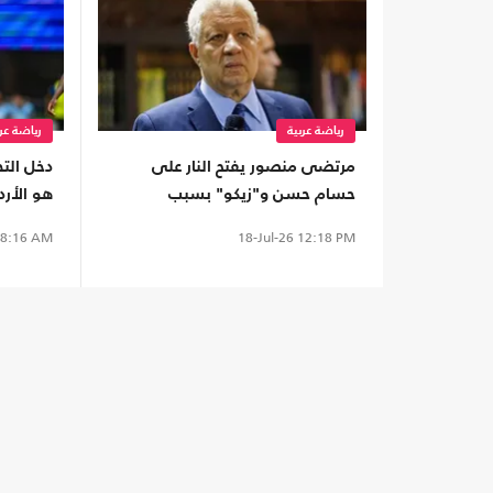
رياضة عربية
رياضة عرب
مرتضى منصور يفتح النار على
دخل الت
حسام حسن و"زيكو" بسبب
هو الأرد
زوجاتهم (شاهد)
نهائي ال
8:16 AM
18-Jul-26
12:18 PM