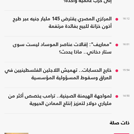
إلى حرب عالمية واحدة؟
16:12
المركزي المصري يقترض 145 مليار جنيه عبر طرح
أذون خزانة للبيع بفائدة مرتفعة
16:01
"معاريف": إقالات عناصر الموساد ليست سوى
ستار دخاني.. ماذا يحدث؟
15:54
خارج الحسابات.. تهميش اللاجئين الفلسطينيين في
العراق وسقوط المسؤولية المؤسسية
14:58
لمواجهة الهيمنة الصينية.. ترامب يخصص أكثر من
ملياري دولار لتعزيز إنتاج المعادن الحيوية
ذات صلة