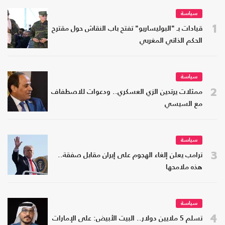
سياسة
1
قيادات بـ "البوليساريو" تفتح باب النقاش حول مقترح
الحكم الذاتي المغربي
سياسة
2
ممثلات يرتدين الزي العسكري.. ودعوات للاصطفاف
مع السيسي
سياسة
3
ترامب يعلن إلغاء الهجوم على إيران مقابل صفقة..
هذه ملامحها
سياسة
4
تسلم 5 ملايين دولار.. البيت الأبيض: على الإمارات