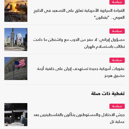
سياسة
القيادة المركزية الأمريكية تعلق على التصعيد في الخليج
العربي.. "يقظون"
سياسة
مسؤول إيراني: لا مفر من الحرب مع واشنطن ما دامت
تطالب باستسلام طهران
سياسة
عقوبات أمريكية جديدة تستهدف إيران على خلفية أزمة
مضيق هرمز
تغطية ذات صلة
سياسة
جيش الاحتلال والمستوطنون ينكّلون بالفلسطينيين بعد
عملية تل