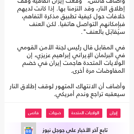
وأضاف فانس، "وقّعت إيران اتفاقية وقف
إطلاق النار، وقد التزمنا بها. إذا كانت لديهم
خلافات حول كيفية تطبيق مذكرة التفاهم،
فبإمكانهم التواصل هاتفيا. لكن العنف
سيُقابَل بالعنف".
في المقابل قال رئيس لجنة الأمن القومي
في البرلمان الإيراني إبراهيم عزيزي، إن
الولايات المتحدة هاجمت إيران في خضم
المفاوضات مرة أخرى.
وأضاف أن الانتهاك المتهور لوقف إطلاق النار
سيعقبه تراجع وندم أمريكي.
إيران
الولايات المتحدة
ضربات
فانس
تابع آخر الأخبار على جوجل نيوز