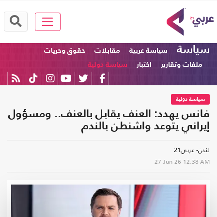
سياسة
سياسة عربية
مقابلات
حقوق وحريات
ملفات وتقارير
اختبار
سياسة دولية
سياسة دولية
فانس يهدد: العنف يقابل بالعنف.. ومسؤول
إيراني يتوعد واشنطن بالندم
لندن- عربي21
27-Jun-26
12:38 AM