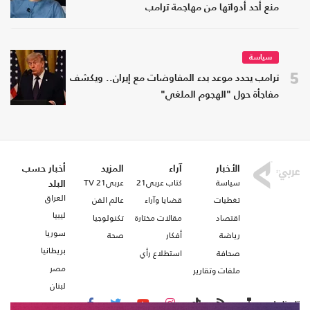
منع أحد أدواتها من مهاجمة ترامب
سياسة
5
ترامب يحدد موعد بدء المفاوضات مع إيران.. ويكشف
مفاجأة حول "الهجوم الملغي"
الأخبار
آراء
المزيد
أخبار حسب
سياسة
كتاب عربي21
عربي21 TV
البلد
العراق
تغطيات
قضايا وآراء
عالم الفن
ليبيا
اقتصاد
مقالات مختارة
تكنولوجيا
سوريا
رياضة
أفكار
صحة
بريطانيا
صحافة
استطلاع رأي
مصر
ملفات وتقارير
لبنان
تابعنا على