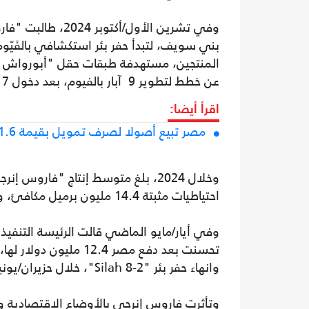
وفي تشرين الأول/أ
عن خطط لتطوير 9 آبار بالفيوم، بعد دخول 7 آبار الإنتاج في 2022.
اقرأ أيضا:
مصر تبيع أصولا لصرف تمويل بقيمة 1.6 مليار دولار من صندوق النقد
احتياطيات مثبتة 14.4 مليون برميل مكافئ، وأرباح بلغت 14 مليون دولار بالنصف الأول من ذلك العام.
وفي أيار/مايو الماضي قالت الرئيسة التنفيذي
وانهاء حفر بئر "Silah 8-2"، خلال حزيران/يونيو الجاري، مع خطط لاستثمار 11 مليون دولار في مصر.