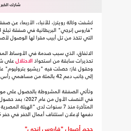
شارك الخبر
كشفت وكالة رويترز، للأنباء، الأربعاء عن صف
التي تتخذ من تل أبيب مقرا لها الوصول لأصو
الاتفاق، الذي سبب صدمة في الأوساط المص
تحذيرات سابقة من استحواذ
على شرك
الاحتلال
وحقول غاز؛ حصلت فيه "ريشيو بتروليوم" عل
إلى جانب دعم 42 بالمئة من مساهمي رأس المال، مقابل 28 بنسا للسهم.
وتأتي الصفقة المشروطة بالحصول على موافق
في النصف الأول 
دفعها لإعلان استئناف أعمال الحفر في حفر 6 آبار جديدة.
حجم أصول "فاروس إنجي"