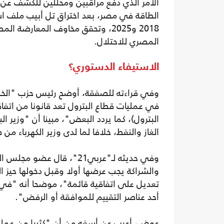
الأمر الذي دفع مراقبين ومحللين للكشف عن م
الطاقة في مصر، بعد اختراق تل أبيب ملف است
2018 و2025، وتحقق مخاوف المعارض
المصري للاحتلال.
الاستيفاء الدستوري؟
وفي قراءته للصفقة، أوضح رئيس حزب "الخض
في عمليات قطاع البترول تعد قانونا من اتفاق
البترول)، كما يردد البعض"، مبينا أن "وزير ا
الغاز والنفط، خلافا لما لدى وزير الكهرباء من
وفي حديثه لـ"عربي21"، قا
والشراكة يجب عرضها أولا وقبل دخولها حيز ال
تعديل على اتفاقية قائمة"، موضحا أنه "في 
أحد عناصر التقييم للموافقة أو الرفض".
عوض، أعرب عن أسفه من أن "كثيرا من عمليا