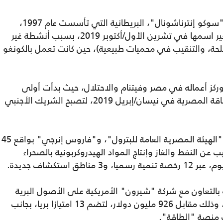
"فاروس إنجي" هي الكيان الذي ورث شركة "سوكو إنترناشونال"، البريطانية التي تأسست عام 1997،
وكانت تمتلك استثمارات واسعة بأفريقيا وتغير اسمها في تشرين الأول/أكتوبر 2019، بسبب أنشطة غير
لحة، والتنقيب في محميات طبيعية)، حين كانت تعمل بالكونغو
وركز أعماله في مصر وفيتنام والاحتلال، حيث بدأت أولى
استحواذات "فاروس إنجي"، على أصول الطاقة المصرية في نيسان/إبريل 2019، لتصبح الشريك الأجنبي
و"بتروسيلة"، نشأت بشراكة استراتيجية بين "الهيئة المصرية العامة للبترول"، و"فاروس إنرجي" بواقع 45
ب عن النفط والغاز وإنتاج المواد الهيدروكربونية بالصحراء
استكشاف جديدة.
بريطانية بالتعاون مع شركة "شيرون" الأمريكية على الأصول البرية
لشركة "شل" البريطانية في الصحراء الغربية، وذلك مقابل 926 مليون دولار، لتضم 13 امتيازا بريا، بجانب
 منصة "الطاقة".