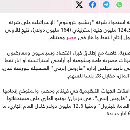
قة استحواذ شركة "ريشيو بتروليوم" الإسرائيلية على شركة
"فاروس إنرجي" البريطانية في صفقة تبلغ 124.3 مليون جنيه إسترليني (164 مليون دولار)، تتيح للأولى
ل إنتاج النفط والغاز في
وفيتنام.
مصر
رية، خاصة مع إطلاق خبراء اقتصاد وسياسيون ومعارضون
ات مصرية عامة وحكومية أو أراضي استراتيجية أو آبار نفط
ى تأييد مجلس إدارة "فاروس إنرجي" المسجلة ببورصة لندن،
ات الجهات التنظيمية في فيتنام ومصر، والمتوقع إتمامها
من عام 2027؛ بعد حصول "فاروس إنجي"، في حزيران/ يونيو الجاري على مستحقاتها
المتأخرة منذ 7 سنوات لدى "الهيئة المصرية العامة للبترول" ومنها 12.6 مليون دولار خلال العام الجاري، ما