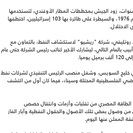
سنوات، زود الجيش بمخططات المطار الأوغندي، لتستخدمها
قوات الكوماندوز بعملية عنتيبي، الشهيرة عام 1976، والسيطرة على طائرة بها 103 إسرائيليين، اختطفها
 الاحتلال.
و، وديفيد روتليفي، شركة "ريشيو" لاستكشاف النفط، بالتعاون مع
أبيب بالعام التالي، ليشارك الأخير كنائب رئيس الشركة حتى عام
 في خليج السويس، وشغل منصب الرئيس التنفيذي لشركات نفط
ضي الفلسطينية المحتلة وسيناء، فيما كان أول من اكتشف
لطاقة المصري من تقلبات وأزمات وانتقال حصص
من وصول بعض تلك الأصول والحقول النفطية وآبار الغاز
ة المعلن عنها اليوم.