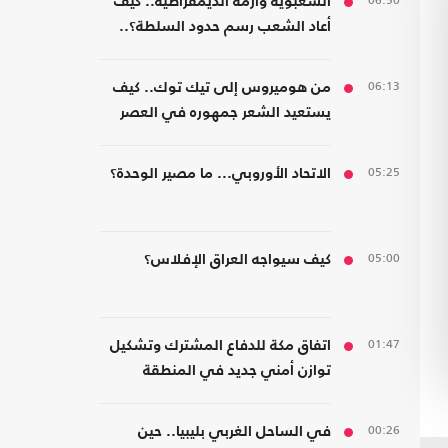
06:50
الشعبوية وأزمة الديمقراطية.. كيف
أعاد الشعب رسم حدود السلطة؟..
كتاب جديد
06:13
من هوميروس إلى تيك توك.. كيف
يستعيد الشعر جمهوره في العصر
الرقمي؟
05:25
الاتحاد الأوروبي... ما مصير الوحدة؟
05:00
كيف سيواجه العراق الإفلاس؟
01:47
اتفاق مكة للدفاع المشترك وتشكيل
توازن أمني جديد في المنطقة
00:26
في الساحل الغربي بليبيا.. حين