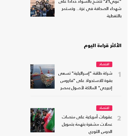
"عربي21" تتشح بالسواد حدادا على
شهداء الصحافة في غزة.. وتستمر
بالتغطية
الأكثر قراءة اليوم
اقتصاد
1
شركة طاقة "إسرائيلية" تسعى
بقوة للاستحواذ على "فاروس
إنيرجي" المالكة لأصول بمصر
اقتصاد
2
عقوبات أمريكية على منصات
عملات مشفرة بتهمة بتمويل
الحرس الثوري