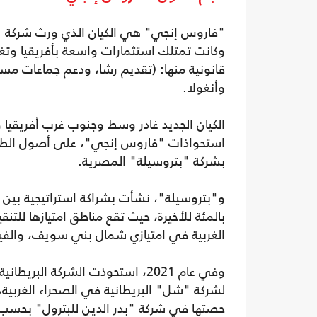
قانونية منها: (تقديم رشا، ودعم جماعات مس
وأنغولا.
الكيان الجديد غادر وسط وجنوب غرب أفريقيا 
بشركة "بتروسيلة" المصرية.
بالمئة للأخيرة، حيث تقع مناطق امتيازها للتنقي
الغربية في امتيازي شمال بني سويف، والفيوم، عبر 12 رخصة تنمية رسميا، و3 مناطق 
وفي عام 2021، استحوذت الشركة ال
حصتها في شركة "بدر الدين للبترول" بحسب