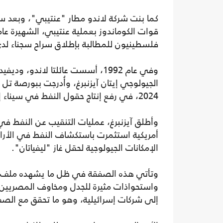
كما بنت شركة لاندو مطار "عنتيبي"، وبعد 
فلسطينيون للمطالبة بإطلاق سراح سجناء لدى
وفي عام 1992، أسست عائلتا لاند
الجيولوجي إيتان آيزنبرغ، وأُدرجت ببورصة تل 
2024، في رفع إنتاج حقول النفط في سيناء إلى 120 ألف برميل يوميا.
وأطلق آيزنبرغ، عمليات التنقيب عن النفط
أمريكية استثمرت باستكشاف النفط في الأرا
الإمكانات الجيولوجية لحقل غاز "ليفياتان".
وتأتي هذه الصفقة في ظل ما يشهده ملف ا
واستحواذات مثيرة للجدل ومخاوف المصريين 
إلى شركات إسرائيلية، وهو ما تحقق مع الصفق