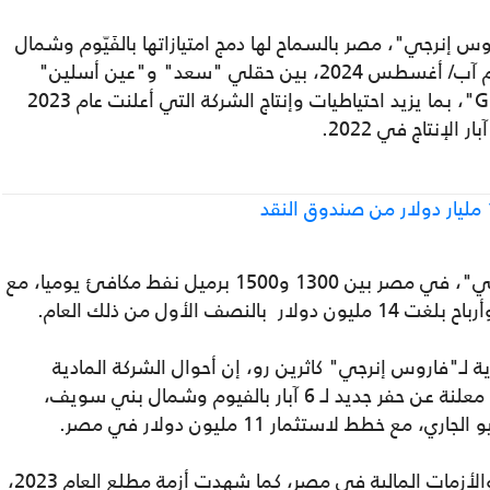
كتوبر 2024، طالبت "فاروس إنرجي"، مصر بالسماح لها دمج امتيازاتها بالفَيّوم وشمال
بني سويف، لتبدأ حفر بئر استكشافي بالفَيّوم آب/ أغسطس 2024، بين حقلي "سعد" و"عين أسلين"
المنتجين، مستهدفة طبقات حقل "أبورواش G"، بما يزيد احتياطيات وإنتاج الشركة التي أعلنت عام 2023
وخلال 2024، بلغ متوسط إنتاج "فاروس إنرجي"، في مصر بين 1300 و1500 برميل نفط مكافئ يوميا، مع
ة لـ"فاروس إنرجي" كاثرين رو، إن أحوال الشركة المادية
تحسنت بعد دفع مصر 12.4 مليون دولار لها، معلنة عن حفر جديد لـ 6 آبار بالفيوم وشمال بني سويف،
وتأثرت فاروس إنرجي بالأوضاع الاقتصادية والأزمات المالية في مصر، كما شهدت أزمة مطلع العام 2023،