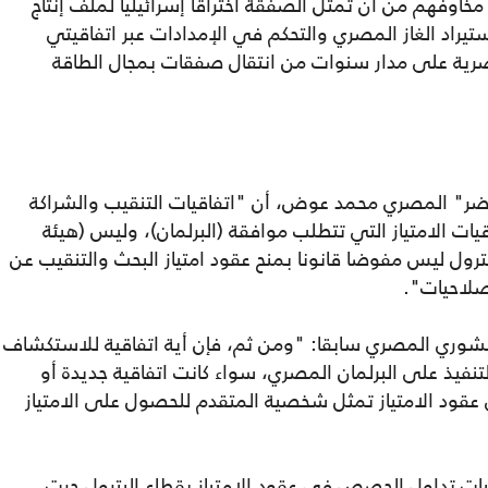
خاوفهم من أن تمثل الصفقة اختراقا إسرائيليا لملف إنتاج
يراد الغاز المصري والتحكم في الإمدادات عبر اتفاقيتي
ة المصرية على مدار سنوات من انتقال صفقات بمجال الطاقة
ر" المصري محمد عوض، أن "اتفاقيات التنقيب والشراكة
يات الامتياز التي تتطلب موافقة (البرلمان)، وليس (هيئة
لبترول ليس مفوضا قانونا بمنح عقود امتياز البحث والتنقيب عن
 صلاحيات".
ل عضو مجلس الشوري المصري سابقا: "ومن ثم، فإن أية اتفاقية للاستكشاف
تنفيذ على البرلمان المصري، سواء كانت اتفاقية جديدة أو
عقود الامتياز تمثل شخصية المتقدم للحصول على الامتياز
ت تداول الحصص في عقود الامتياز بقطاع البترول جرت