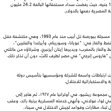
مع وصول سعر صرف الدولار 30 جنيها من 15 جنيه، حيث رفضت سداد مستحقاتها البالغة 24.2 مليون
أما "ريشيو بتروليوم"، التابعة للاحتلال فهي مسجلة ببورصة تل أبيب منذ عام 1993، وهي مكتشفة حقل
نفط والغاز في: "غويانا، وسورينام، وأيرلندا والفلبين"،
ب عن النفط والغاز بالمغرب؛ ويديرها إيتان أيزنبرج، وشركاؤه من عائلتي
ل "فاروس إنرجي" في مصر لطرف ثالث، دون أن تذكر ذلك
اك ارتباطات واسعة للشركة ومؤسسيها بتأسيس دولة
 والاستخباراتية للاحتلال.
ويعد يشعياهو (شايكي) لاندو، أحد مؤسسي مجموعة ريشيو، في أوكرانيا عام ١٩٢٧، ثم هاجر إلى
194، وكان من مؤسسي لواء غولاني، وأنهى خدمته العسكرية برتبة رائد، وعقب