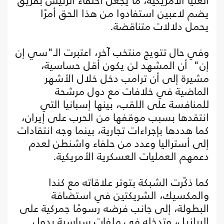
العليا الأمريكية، ما يجعل احتفاء الرئيس بفريق
يضم لاعبين استفادوا من هذا الحق أمرًا
يحمل دلالات متناقضة.
وفي حال تتويج منتخب آخر، اعتبرت الـ"سي إن
إن" أن المشهد لن يكون أقل حساسية،
مشيرة إلى أن ترامب دخل خلال الأشهر
الماضية في خلافات مع دول مرشحة
للمنافسة على اللقب، بينها إسبانيا التي
انتقدها بسبب موقفها من الحرب على إيران،
كما هددها بإجراءات تجارية، بينما وجه انتقادات
إلى أستراليا وعدد من حلفاء واشنطن لعدم
دعمهم العمليات العسكرية الأمريكية.
كما ذكّرت الشبكة بتوتر علاقاته مع كندا
والمكسيك، الشريكتين في استضافة
البطولة، إلى جانب فرضه رسومًا جمركية على
البرازيل، وتدخله في ملفات سياسية بدول