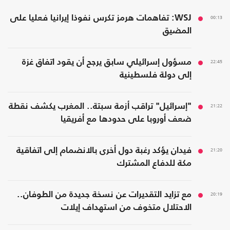
00:13
WSJ: تفاهمات هرمز تكرس نفوذا إيرانيا فعليا على
المضيق
22:45
مسؤول إسرائيلي سابق يرجح أن يقود اتفاق غزة
إلى دولة فلسطينية
21:22
"إسرائيل" تراقب أزمة سبتة.. المغرب يكشف نقطة
ضعف أوروبا على حدودها مع أفريقيا
21:20
فيدان يؤكد رغبة دول أخرى بالانضمام إلى اتفاقية
مكة للدفاع المشترك
20:19
مع تزايد التقديرات عن نسخة جديدة من الطوفان..
الاحتلال متخوف من استهداف إيلات