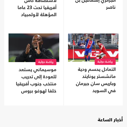
الجزائري إسماعيل بن
لاستضافة كأس
ناصر
أفريقيا تحت 23 عاما
المؤهلة لأولمبياد
2028
رياضة دولية
رياضة دولية
التعادل يحسم ودية
موسيماني يستعد
مانشستر يونايتد
للعودة إلى تدريب
وباريس سان جيرمان
منتخب جنوب أفريقيا
في السويد
خلفا لهوغو بروس
أخبار الساعة