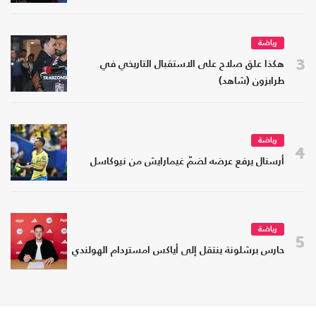
رياضة
3
هكذا علق صلاح على الاستقبال التاريخي في
طرابزون (شاهد)
رياضة
4
أرسنال يرفع عرضه لضمّ غيمارايش من نيوكاسل
رياضة
5
حارس برشلونة ينتقل إلى أياكس امستردام الهولندي