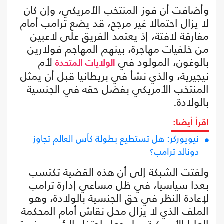
وأضافت أن فوز المنتخب الأمريكي، وإن كان
لا يزال احتمالًا غير مرجح، قد يضع ترامب أمام
مفارقة لافتة، إذ يعتمد الفريق على لاعبين
من خلفيات مهاجرة، بينهم المهاجم فولارين
بالوغون، المولود في
لأم
الولايات المتحدة
نيجيرية، والذي نشأ في بريطانيا قبل أن يمثل
المنتخب الأمريكي بفضل حقه في الجنسية
بالولادة.
اقرأ أيضا:
نيويوركر: هل تستطيع بطولة كأس العالم تجاوز
دونالد ترامب؟
ولفتت الشبكة إلى أن هذه القضية تكتسب
بعدًا سياسيًا، في ظل مساعي إدارة ترامب
لإعادة النظر في حق الجنسية بالولادة، وهو
الملف الذي لا يزال محل نقاش أمام المحكمة