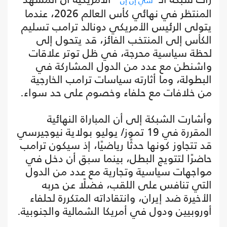
سي إن إن
المنتظر في نهائي كأس العالم 2026، عندما
يتولى الرئيس الأمريكي دونالد ترامب تسليم
الكأس إلى المنتخب الفائز، قد يتحول إلى
لحظة سياسية محرجة، في ظل توتر علاقات
واشنطن مع عدد من الدول المشاركة في
البطولة، وما أثارته سياسات ترامب الخارجية
من خلافات مع حلفاء وخصوم على حد سواء.
وأشارت الشبكة إلى أن المباراة النهائية
المقررة في 19 تموز/ يوليو بولاية نيوجيرسي
قد تتجاوز كونها حدثًا رياضيًا، إذ سيكون ترامب
حاضرًا لتتويج البطل، بينما سبق أن دخل في
مواجهات سياسية وتجارية مع عدد من الدول
التي تنافس على اللقب، فضلًا عن حربه
الأخيرة ضد إيران، وانتقاداته المتكررة لحلفاء
أوروبيين ودول في أمريكا الشمالية والجنوبية.