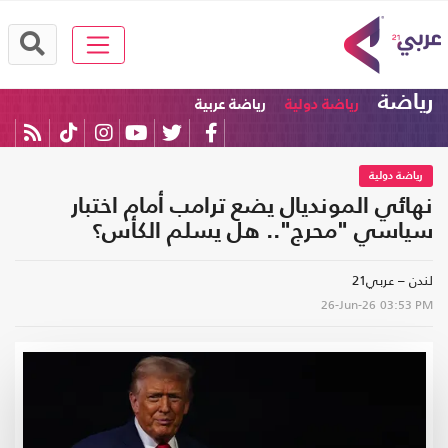
رياضة
رياضة دولية
رياضة عربية
رياضة دولية
نهائي المونديال يضع ترامب أمام اختبار
سياسي "محرج".. هل يسلم الكأس؟
لندن – عربي21
26-Jun-26
03:53 PM