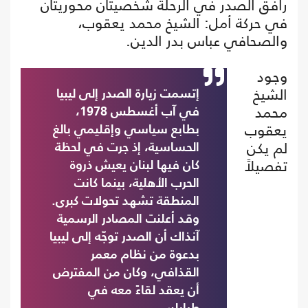
رافق الصدر في الرحلة شخصيتان محوريتان
في حركة أمل: الشيخ محمد يعقوب،
والصحافي عباس بدر الدين.
وجود
الشيخ
إتسمت زيارة الصدر إلى ليبيا
محمد
في آب أغسطس 1978،
يعقوب
بطابع سياسي وإقليمي بالغ
لم يكن
الحساسية، إذ جرت في لحظة
تفصيلاً
كان فيها لبنان يعيش ذروة
الحرب الأهلية، بينما كانت
المنطقة تشهد تحولات كبرى.
وقد أعلنت المصادر الرسمية
آنذاك أن الصدر توجّه إلى ليبيا
بدعوة من نظام معمر
القذافي، وكان من المفترض
أن يعقد لقاءً معه في