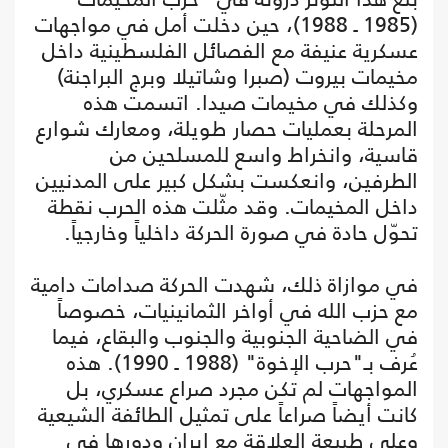
(1985 ـ 1988)، حين دخلت أمل في مواجهات
عسكرية عنيفة مع الفصائل الفلسطينية داخل
مخيمات بيروت (صبرا وشاتيلا وبرج البراجنة)
وكذلك في مخيمات صيدا. اتسمت هذه
المرحلة بعمليات حصار طويلة، ومعارك شوارع
قاسية، وانخراط واسع للمسلحين من
الطرفين، وانعكست بشكل كبير على المدنيين
داخل المخيمات. وقد مثّلت هذه الحرب نقطة
تحوّل حادة في صورة الحركة داخلياً وخارجياً.
في موازاة ذلك، شهدت الحركة صدامات دامية
مع حزب الله في أواخر الثمانينيات، خصوصاً
في الضاحية الجنوبية والجنوب والبقاع، فيما
عُرف بـ"حرب الإخوة" (1988 ـ 1990). هذه
المواجهات لم تكن مجرد صراع عسكري، بل
كانت أيضاً صراعاً على تمثيل الطائفة الشيعية
وعلى طبيعة العلاقة مع إيران ودورها في