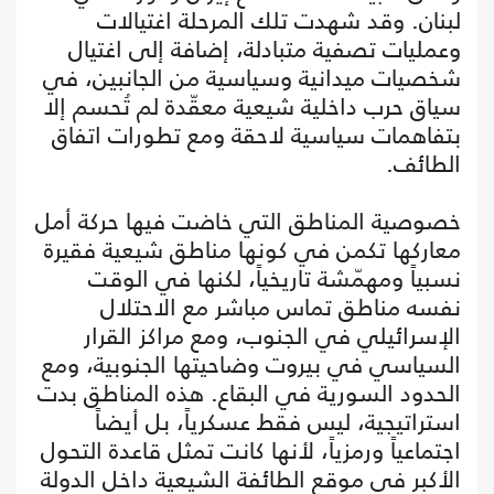
لبنان. وقد شهدت تلك المرحلة اغتيالات
وعمليات تصفية متبادلة، إضافة إلى اغتيال
شخصيات ميدانية وسياسية من الجانبين، في
سياق حرب داخلية شيعية معقّدة لم تُحسم إلا
بتفاهمات سياسية لاحقة ومع تطورات اتفاق
الطائف.
خصوصية المناطق التي خاضت فيها حركة أمل
معاركها تكمن في كونها مناطق شيعية فقيرة
نسبياً ومهمّشة تاريخياً، لكنها في الوقت
نفسه مناطق تماس مباشر مع الاحتلال
الإسرائيلي في الجنوب، ومع مراكز القرار
السياسي في بيروت وضاحيتها الجنوبية، ومع
الحدود السورية في البقاع. هذه المناطق بدت
استراتيجية، ليس فقط عسكرياً، بل أيضاً
اجتماعياً ورمزياً، لأنها كانت تمثل قاعدة التحول
الأكبر في موقع الطائفة الشيعية داخل الدولة