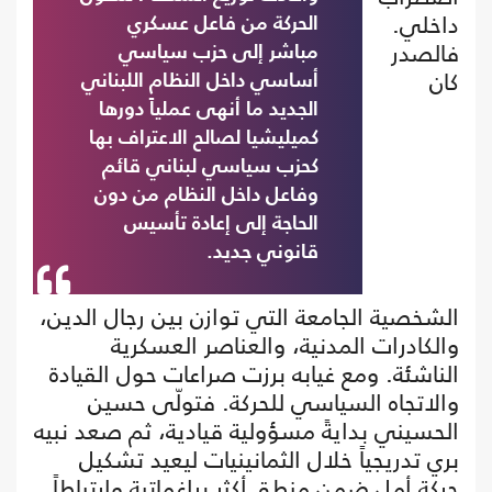
داخلي.
الحركة من فاعل عسكري
فالصدر
مباشر إلى حزب سياسي
كان
أساسي داخل النظام اللبناني
الجديد ما أنهى عملياً دورها
كميليشيا لصالح الاعتراف بها
كحزب سياسي لبناني قائم
وفاعل داخل النظام من دون
الحاجة إلى إعادة تأسيس
قانوني جديد.
الشخصية الجامعة التي توازن بين رجال الدين،
والكادرات المدنية، والعناصر العسكرية
الناشئة. ومع غيابه برزت صراعات حول القيادة
والاتجاه السياسي للحركة. فتولّى حسين
الحسيني بدايةً مسؤولية قيادية، ثم صعد نبيه
بري تدريجياً خلال الثمانينيات ليعيد تشكيل
حركة أمل ضمن منطق أكثر براغماتية وارتباطاً