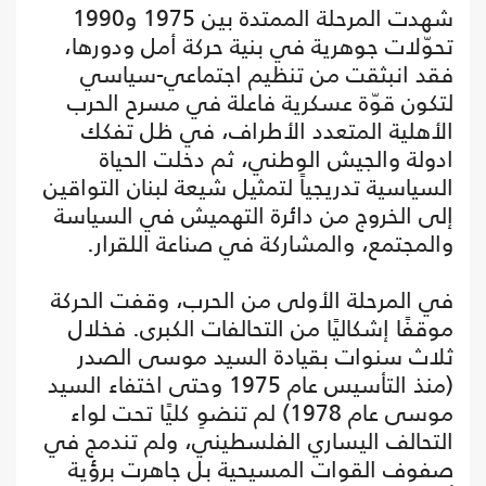
شهدت المرحلة الممتدة بين 1975 و1990
تحوّلات جوهرية في بنية حركة أمل ودورها،
فقد انبثقت من تنظيم اجتماعي-سياسي
لتكون قوّة عسكرية فاعلة في مسرح الحرب
الأهلية المتعدد الأطراف، في ظل تفكك
ادولة والجيش الوطني، ثم دخلت الحياة
السياسية تدريجياً لتمثيل شيعة لبنان التواقين
إلى الخروج من دائرة التهميش في السياسة
والمجتمع، والمشاركة في صناعة اللقرار.
في المرحلة الأولى من الحرب، وقفت الحركة
موقفًا إشكاليًا من التحالفات الكبرى. فخلال
ثلاث سنوات بقيادة السيد موسى الصدر
(منذ التأسيس عام 1975 وحتى اختفاء السيد
موسى عام 1978) لم تنضوِ كليًا تحت لواء
التحالف اليساري الفلسطيني، ولم تندمج في
صفوف القوات المسيحية بل جاهرت برؤية