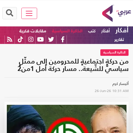
أفكار
أفكَار
كتب
الذاكرة السياسية
مقابلات فكرية
تقارير
الذاكرة السياسية
من حركةٍ اجتماعيةٍ للمحرومين إلى ممثّلٍ
سياسيّ للشّيعة.. مسار حركة أمل 1من2
أليسار كرم
26-Jun-26
10:31 AM