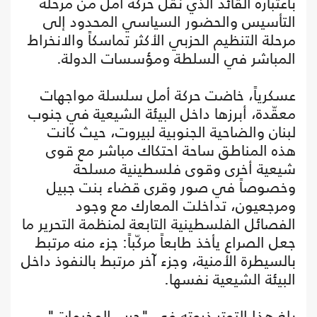
باعتباره القائد الذي نقل حركة أمل من مرحلة
التأسيس والحضور السياسي المحدود إلى
مرحلة التنظيم الحزبي الأكثر تماسكاً والانخراط
المباشر في السلطة ومؤسسات الدولة.
عسكرياً، خاضت حركة أمل سلسلة مواجهات
معقّدة، أبرزها داخل البيئة الشيعية في جنوب
لبنان والضاحية الجنوبية لبيروت، حيث كانت
هذه المناطق ساحة احتكاك مباشر مع قوى
شيعية أخرى وقوى فلسطينية مسلحة
وخصوصاً في صور وقرى قضاء بنت جبيل
ومرجعيون، تداخلت المعارك مع وجود
الفصائل الفلسطينية التابعة لمنظمة التحرير ما
جعل الصراع يأخذ طابعاً مركّباً: جزء منه مرتبط
بالسيطرة الأمنية، وجزء آخر مرتبط بالنفوذ داخل
البيئة الشيعية نفسها.
بلغ هذا التوتر ذروته في "حرب المخيمات"