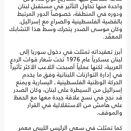
واحدة منها تحاول التأثير في مستقبل لبنان
ودوره في المنطقة، خصوصاً الدور المرتبط
بالقضية الفلسطينية والصراع مع إسرائيل.
وكان موسى الصدر يتحرك وسط هذا التشابك
المعقّد.
أبرز تعقيداته تمثلت في دخول سوريا إلى
لبنان عسكرياً عام 1976 تحت شعار قوات الردع
العربية، لكنها عملياً أصبحت اللاعب الأكثر تأثيراً
في إدارة التوازنات اللبنانية وفق ما يخدم
الحركة الوطنية الفلسطينية ـ اليسارية ويمنع
إسرائيل من السيطرة على لبنان، وكان الصدر
قد نجح في نسج علاقة جيدة معها مع الحفظ
على هامش من الاستقلالية في القرار
والموقف.
كما تمثلت في سعي الرئيس الليبي معمر