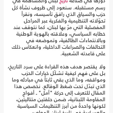
دورها في صناعة
لبنان والمساهمة في
تاريخ
رسم مستقبله. سنعود إلى ظروف نشأة كل
حزب والسياق الذي رافق تأسيسه، ونقرأ
تحوّلاته التنظيمية والفكرية عبر المراحل
المفصلية التي مرّ بها لبنان، كما نتوقف عند
خطابه السياسي، وعلاقته بالهوية الوطنية
وبالانتماءات الطائفية، وتموضعه في
التحالفات والصراعات الداخلية، وانعكاس ذلك
على قاعدته الشعبية.
ولا يقتصر هدف هذه القراءة على سرد التاريخ،
بل على فهم كيفية تشكّل خيارات الحزب
ومواقفه، وما الذي بقي ثابتاً في مبادئه وما
الذي تبدّل تحت ضغط الوقائع. نخصص هذا
المقال للتعرف إلى حركة "أمل" ـ أفواج
المقاومة اللبنانية، ضمن حلقتين متتاليتين،
لكونها واحدةً من أبرز التنظيمات السياسية
والعسكرية في تاريخ لبنان المعاصر.