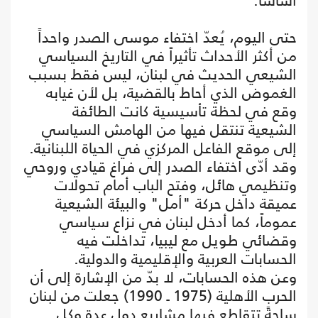
أساساً.
حتى اليوم، يُعدّ اختفاء موسى الصدر واحداً
من أكثر الأحداث تأثيراً في التاريخ السياسي
الشيعي الحديث في لبنان، ليس فقط بسبب
الغموض الذي أحاط بالقضية، بل لأن غيابه
وقع في لحظة تأسيسية كانت الطائفة
الشيعية تنتقل فيها من الهامش السياسي
إلى موقع الفاعل المركزي في الحياة اللبنانية.
وقد أدّى اختفاء الصدر إلى فراغ قيادي وروحي
وتنظيمي هائل، وفتح الباب أمام تحولات
عميقة داخل حركة "أمل" والبيئة الشيعية
عموماً، كما أدخل لبنان في نزاع سياسي
وقضائي طويل مع ليبيا، تداخلت فيه
الحسابات العربية والإقليمية والدولية.
وعن هذه الحسابات، لا بدّ من الإشارة إلى أن
الحرب الأهلية (1975 ـ 1990) جعلت من لبنان
ساحةً تتقاطع فيها مشاريع دولٍ عدة وكل