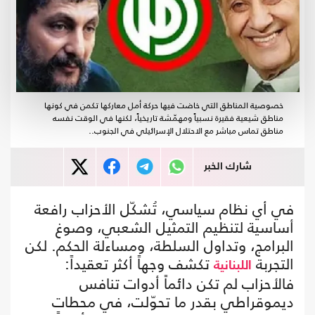
خصوصية المناطق التي خاضت فيها حركة أمل معاركها تكمن في كونها
مناطق شيعية فقيرة نسبياً ومهمّشة تاريخياً، لكنها في الوقت نفسه
مناطق تماس مباشر مع الاحتلال الإسرائيلي في الجنوب..
شارك الخبر
في أي نظام سياسي، تُشكّل الأحزاب رافعة
أساسية لتنظيم التمثيل الشعبي، وصوغ
البرامج، وتداول السلطة، ومساءلة الحكم. لكن
التجربة
تكشف وجهاً أكثر تعقيداً:
اللبنانية
فالأحزاب لم تكن دائماً أدوات تنافس
ديموقراطي بقدر ما تحوّلت، في محطات