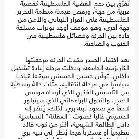
تُفرّق بين دعم القضية الفلسطينية كقضية
عربية من جهة، ورفض هيمنة منظمة التحرير
الفلسطينية على القرار اللبناني والأمن من
جهة أخرى، وهو موقف أوجد توترات مسلحة
حادة بين الحركة وفصائل فلسطينية في
الجنوب والضاحية.
بعد اختفاء الصدر فقدت الحركة مرجعيّتها
الكاريزمية الجامعة، ودخلت مرحلة إعادة تشكيل
داخلي. تولّى حسين الحسيني موقعاً قيادياً
سياسياً في مرحلة انتقالية، مثّلت حالةً وسطيّة
بين التأسيس الفكري الذي أرساه موسى
الصدر، والتحول البراغماتي الذي سيتبلور
لاحقاً مع صعود نبيه بري. لذلك، يُنظر إلة
الحسيني غالباً كصوت "العقلنة" السياسية
داخل الطائفة الشيعية، أكثر من كونه قائداً
تنظيمياً أو عسكرياً فيما يُنظر إلى نبيه بري