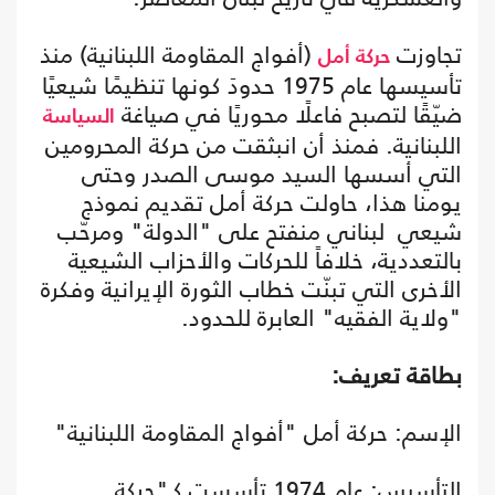
تجاوزت
(أفواج المقاومة اللبنانية) منذ
حركة أمل
تأسيسها عام 1975 حدودَ كونها تنظيمًا شيعيًا
ضيّقًا لتصبح فاعلًا محوريًا في صياغة
السياسة
اللبنانية. فمنذ أن انبثقت من حركة المحرومين
التي أسسها السيد موسى الصدر وحتى
يومنا هذا، حاولت حركة أمل تقديم نموذج
شيعي لبناني منفتح على "الدولة" ومرحّب
بالتعددية، خلافاً للحركات والأحزاب الشيعية
الأخرى التي تبنّت خطاب الثورة الإيرانية وفكرة
"ولاية الفقيه" العابرة للحدود.
بطاقة تعريف:
الإسم: حركة أمل "أفواج المقاومة اللبنانية"
التأسيس: عام 1974 تأسست كـ"حركة