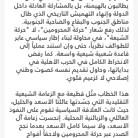
يطالبون بالهيمنة، بل بالمشاركة العادلة داخل
الدولة وإنهاء التهميش التاريخي الذي طال
مناطق الجنوب والبقاع والضاحية الجنوبية.
لذلك رفع شعار "حركة المحرومين"، لا "حركة
الشيعة"، في محاولة لبناء إطار سياسي عابر
للطوائف نظرياً، حتى وإن استند عملياً إلى
قاعدة شعبية شيعية واسعة. كما رفض
الانخراط الكامل في الحرب الأهلية في
بداياتها، وحاول تقديم نفسه كصوت وطني
إصلاحي لا كزعيم فئوي.
هذا الخطاب مثّل قطيعة مع الزعامة الشيعية
التقليدية التي جسّدتها عائلتا الأسعد والخليل،
حيث كانت العلاقة السياسية تقوم على النفوذ
العائلي والزبائنية المحلية. إنحسرت زعامة آل
الأسعد، ولا سيما كامل الأسعد بعدما نجح
الصدر عبر حركة المحرومين ولاحقاً أفواج