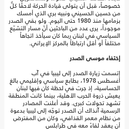
خصوصاً، قبل أن يتولى قيادة الحركة لاحقًا كلٌّ
من حسين الحسيني ونبيه بري الذي أمسك
بزمامها منذ 1980 حتى اليوم. ولو بقي الصدر
موجوداً، يرى عدد من الباحثين أنّ مسار التشيّع
السياسي في لبنان ربما كان سيأخذ اتجاهاً
مختلفاً أو أقل ارتباطاً بالمركز الإيراني.
إختفاء موسى الصدر
إتسمت زيارة الصدر إلى ليبيا في آب
أغسطس 1978، بطابع سياسي وإقليمي بالغ
الحساسية، إذ جرت في لحظة كان فيها لبنان
يعيش ذروة الحرب الأهلية، بينما كانت المنطقة
تشهد تحولات كبرى. وقد أعلنت المصادر
الرسمية آنذاك أن الصدر توجّه إلى ليبيا بدعوة
من نظام معمر القذافي، وكان من المفترض
أن يعقد لقاءً معه في طرابلس