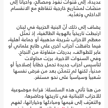
عديدة، إلى قنوات نفوذ ومصالح، وأحياناً إلى
منصّات لمشاريع خارجية تتقاطع مع الانقسام
الداخلي وتغذّيه.
يضاف إلى ذلك أنّ البنية الحزبية في لبنان
ارتبطت تاريخياً بالهوية الطائفية، إذ تمثّل
معظم الأحزاب شريحة مذهبية أو جماعة أهلية،
فيما حافظت أحزاب أخرى على طابع علماني أو
عابر للطوائف، بدرجات متفاوتة من النجاح.
وفي السنوات الأخيرة، برزت محاولات
لتأسيس أحزاب جديدة تحمل خطاباً إصلاحياً أو
مدنياً، لكنها لم تتمكّن بعد من فرض نفسها
شعبياً وسياسياً على نحو مستقر.
من هنا تأتي هذه السلسلة: قراءة موضوعية
للأحزاب اللبنانية في تاريخها وحاضرها،
والتعرّف إلى قيمها ومبادئها وخياراتها، لفهم