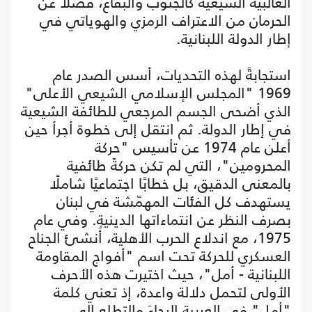
الغالبية الشيعية كالجنوب والبقاع، فضلًا عن
الحرمان من الاعتراف الرمزي والهوياتي في
إطار الدولة اللبنانية.
استجابةً لهذه التحديات، أسس الصدر عام
1969 "المجلس الإسلامي الشيعي الأعلى"
الذي أضحى الجسم المرجعي للطائفة الشيعية
في إطار الدولة. ثم انتقل إلى خطوة أجرأ حين
أعلن عام 1974 عن تأسيس "حركة
المحرومين"، التي لم تكن حركةً طائفية
بالمعنى الدقيق، بل خطابًا اجتماعيًا شاملًا
يستهدف كل الفئات المهمّشة في لبنان
بصرف النظر عن انتماءاتها الدينية. وفي عام
1975، مع اندلاع الحرب الأهلية، أُنشئ الجناح
العسكري للحركة تحت اسم "أفواج المقاومة
اللبنانية - أمل"، حيث اختيرت هذه الأحرف
الأولى لتحمل دلالة واعدة، إذ تعني كلمة
"أمل" في العربية الرجاءَ والتطلع إلى