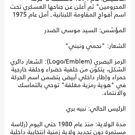
المحرومين" ثم أُعلن عن جناحها العسكري تحت
اسم أفواج المقاومة اللبنانية ـ أمل عام 1975
المؤسّس: السيد موسى الصدر
الشعار: "نحمي ونبني"
الرمز البصري (Logo/Emblem): الشعار دائري
الشكل، يتكوّن من خلفية خضراء وحلقة خارجية
حمراء وإطار داخلي أبيض يتضمن اسم الحركة
في "هوية رمزية مغلقة" توحي بالتماسك
والانتماء.
الرئيس الحالي: نبيه بري
مدة الولاية: منذ عام 1980 حتى اليوم (رئاسة
مستمرة دون تحديد ولاية زمنية انتخابية داخلية