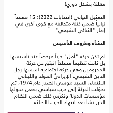
معلنة بشكل دوري)
التمثيل النيابي (انتخابات 2022): 15 مقعداً
نيابياً ضمن كتلة متحالفة مع قوى أخرى في
إطار "الثنائي الشيعي"
النشأة وظروف التأسيس
لم تكن حركة "أمل" حزباً مرخصاً عند تأسيسها
بل كانت تنظيماً مسلحاً انبثق عن حركة
المحرومين وهي حركة اجتماعية أسسها رجل
الدين الشيعي، الإيرانيُّ المولد واللبناني
الانتماء، السيد موسى الصدر عام 1974، ثم
تحوّلت الحركة إلى حزب سياسي بفعل دخولها
مؤسسات الدولة وتكرّس ذلك ضمن النظام
الذي نشأ بعد انتهاء الحرب الأهليّة.