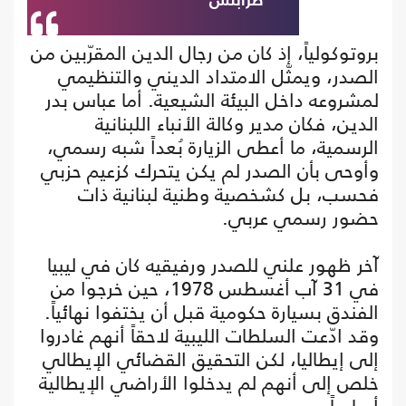
طرابلس
بروتوكولياً، إذ كان من رجال الدين المقرّبين من
الصدر، ويمثّل الامتداد الديني والتنظيمي
لمشروعه داخل البيئة الشيعية. أما عباس بدر
الدين، فكان مدير وكالة الأنباء اللبنانية
الرسمية، ما أعطى الزيارة بُعداً شبه رسمي،
وأوحى بأن الصدر لم يكن يتحرك كزعيم حزبي
فحسب، بل كشخصية وطنية لبنانية ذات
حضور رسمي عربي.
آخر ظهور علني للصدر ورفيقيه كان في ليبيا
في 31 آب أغسطس 1978، حين خرجوا من
الفندق بسيارة حكومية قبل أن يختفوا نهائياً.
وقد ادّعت السلطات الليبية لاحقاً أنهم غادروا
إلى إيطاليا، لكن التحقيق القضائي الإيطالي
خلص إلى أنهم لم يدخلوا الأراضي الإيطالية