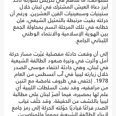
أبرز دعاة العيش المشترك في لبنان خلال
ستينيات وسبعينيات القرن العشرين. ورغم أن
حركته بقيت مرتبطة بالتمثيل الشيعي، فإن
خطابه في تلك المرحلة اتسم بمحاولة الجمع
بين الهوية الإسلامية والانتماء الوطني
اللبناني الجامع.
إلى أن وقعت حادثة مفصلية غيّرت مسار حركة
أمل وأثرت في وتيرة صعود الطائفة الشيعية
في لبنان، وهي حادثة اختفاء موسى الصدر
خلال زيارته ليبيا في آب أغسطس من العام
1978. إختفى في ظروف غامضة مع اثنين
من مرافقيه، وقد نفت السلطات الليبية أي
علم لها بمصيره، فيما أصرّ لبنان على مطالبة
ليبيا بالكشف عن الحقيقة. وقد خلّف غياب
الصدر فراغًا قياديًا حوّلته الحركة إلى رمز جامع
لأبناء الطائفة الشيعية عموماً وللمناصرين