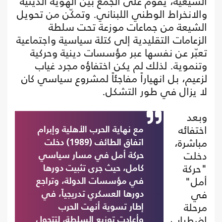
الشيعية، يقوم على الجمع بين الهوية الدينية
والانخراط الوطني اللبناني. وتمكّن من تحويل
الشيعة من جماعات موزعة تحت سلطة
الزعامات التقليدية إلى كتلة سياسية واجتماعية
تعبّر عن نفسها عبر مؤسسات دينية وحركية
وتنموية. لذلك لم يكن اختفاؤه مجرد غياب
لزعيم، بل انهياراً مفاجئاً لمشروع سياسي كان
لا يزال في طور التشكل.
وبعد
اختفائه
مع نهاية الحرب الأهلية وإبرام
مباشرة،
اتفاق الطائف (1989) دخلت
دخلت
حركة أمل في مسار سياسي
"حركة
كامل، حيث جرى تثبيت دورها
أمل"
في مؤسسات الدولة، وتراجع
في
دورها العسكري تدريجياً، في
مرحلة
إطار تسوية أنهت الحرب
اضطراب
وأعادت توزيع السلطة، لتتحول