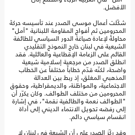
الأفضل.
شكّلت أعمال موسى الصدر عند تأسيسه حركةَ
المحرومين ثم أفواج المقاومة اللبنانية "أمل"
محاولةً لإعادة صياغة الدور السياسي للطائفة
الشيعية في لبنان خارج النموذج التقليدي
القائم على الزعامة الإقطاعية والعائلية. فقد
انطلق الصدر من مرجعية إسلامية شيعية
واضحة، لكنّه قدّم خطاباً مختلفاً عن الخطاب
المذهبي المغلق، إذ ربط بين العدالة
الاجتماعية، والمواطَنة، والديمقراطية، وحقوق
المحرومين من مختلف الطوائف. وكان يكرّر أن
"الطوائف نعمة والطائفية نقمة"، في إشارة
إلى رفضه تحويل الانتماء الديني إلى أداة
انقسام سياسي دائم.
وقد ركّز الصدر على أن الشيعة في لبنان لا