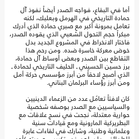
أما في البقاع، فواجه الصدر أيضاً نفوذ آل
حمادة التاريخي في الهرمل وبعلبك، لكنه
تعامل بمرونة أكبر مع صبري حمادة الذي أدرك
مبكراً حجم التحول الشعبي الذي يقوده الصدر،
فاختار الانخراط في المشروع الجديد بدل
خوض معركة خاسرة ضده. ومن رحم هذا
التقاطع بين الصدر وبعض أوساط آل حمادة،
برز حسين الحسيني ـ الحليف التاريخي لحمادة ـ
الذي أصبح لاحقاً من أبرز مؤسسي حركة أمل
ومن أبرز رؤساء البرلمان البناني.
كان لافتاً تعامُل عدد من الزعماء الدينيين
والسياسيين مع الصدر بوصفه شخصية
حوارية معتدلة، نجحت في نسج علاقات مع
البطريركية المارونية ومع قيادات سنية
وعلمانية وطنية، وشارك في لقاءات عابرة
للطوائف، ما ساهم في تكريس صورته كأحد