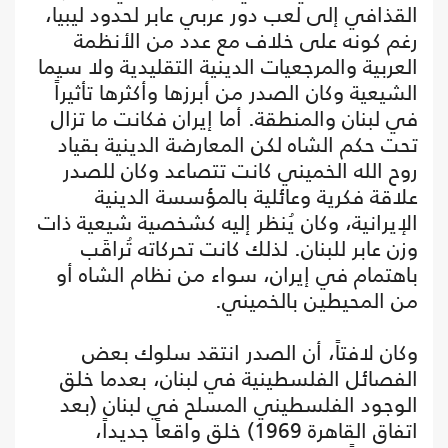
القذافي إلى لعب دور عربي عابر لحدود ليبيا،
رغم كونه على خلاف مع عدد من الأنظمة
العربية والمرجعيات الدينية التقليدية ولا سيما
الشيعية وكان الصدر من أبرزها وأكثرها تأثيراً
في لبنان والمنطقة. أما إيران فكانت ما تزال
تحت حكم الشاه لكن المعارضة الدينية بقياد
روح الله الخميني كانت تتصاعد وكان للصدر
علاقة فكرية وعائلية بالمؤسسة الدينية
الإيرانية، وكان يُنظر إليه كشخصية شيعية ذات
وزن عابر للبنان. لذلك كانت تحركاته تُراقَب
باهتمام في إيران، سواء من نظام الشاه أو
من المحيطين بالخميني.
وكان لافتاً، أن الصدر انتقد سلوك بعض
الفصائل الفلسطينية في لبنان، بعدما خلق
الوجود الفلسطيني المسلح في لبنان (بعد
اتفاق القاهرة 1969) خلق واقعاً جديداً،