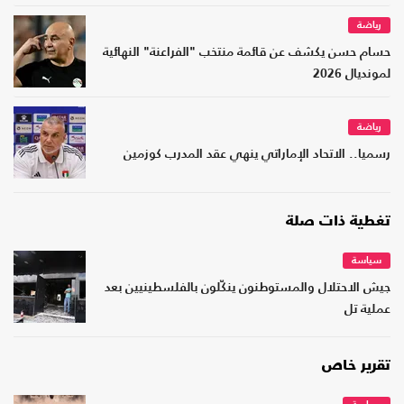
رياضة
حسام حسن يكشف عن قائمة منتخب "الفراعنة" النهائية
لمونديال 2026
رياضة
رسميا.. الاتحاد الإماراتي ينهي عقد المدرب كوزمين
تغطية ذات صلة
سياسة
جيش الاحتلال والمستوطنون ينكّلون بالفلسطينيين بعد
عملية تل
تقرير خاص