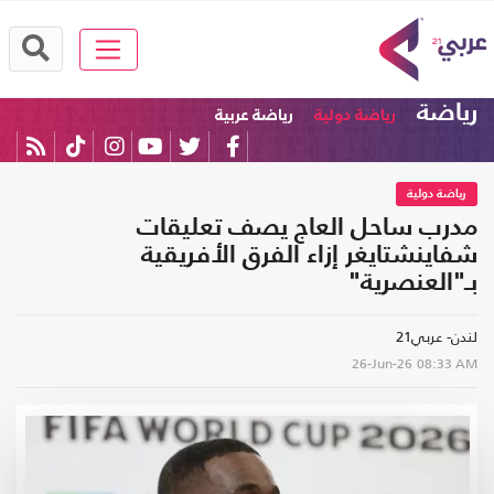
رياضة
رياضة دولية
رياضة عربية
رياضة دولية
مدرب ساحل العاج يصف تعليقات
شفاينشتايغر إزاء الفرق الأفريقية
بـ"العنصرية"
لندن- عربي21
26-Jun-26
08:33 AM