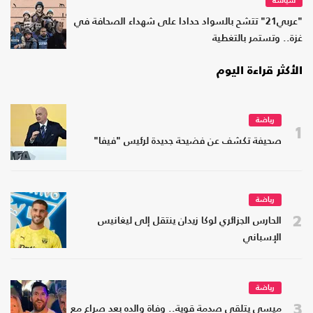
سياسة
"عربي21" تتشح بالسواد حدادا على شهداء الصحافة في
غزة.. وتستمر بالتغطية
الأكثر قراءة اليوم
رياضة
1
صحيفة تكشف عن فضيحة جديدة لرئيس "فيفا"
رياضة
2
الحارس الجزائري لوكا زيدان ينتقل إلى ليغانيس
الإسباني
رياضة
3
ميسي يتلقى صدمة قوية.. وفاة والده بعد صراع مع