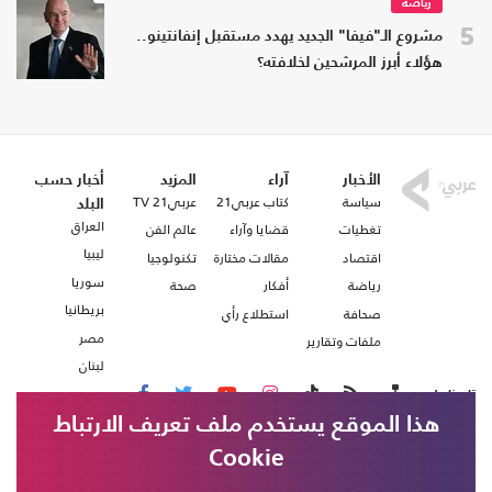
رياضة
5
مشروع الـ"فيفا" الجديد يهدد مستقبل إنفانتينو..
هؤلاء أبرز المرشحين لخلافته؟
الأخبار
آراء
المزيد
أخبار حسب
سياسة
كتاب عربي21
عربي21 TV
البلد
العراق
تغطيات
قضايا وآراء
عالم الفن
ليبيا
اقتصاد
مقالات مختارة
تكنولوجيا
سوريا
رياضة
أفكار
صحة
بريطانيا
صحافة
استطلاع رأي
مصر
ملفات وتقارير
لبنان
تابعنا على
هذا الموقع يستخدم ملف تعريف الارتباط
Cookie
من نحن
اتصل بنا