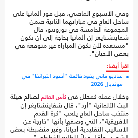
وفي الأسبوع الماضي، قبل فوز ألمانيا على
ساحل العاج في مباراتهما الثانية ضمن
المجموعة الخامسة في تورونتو، قال
شفاينشتايغر إن ألمانيا بحاجة إلى أن تكون
"مستعدة لأن تكون المباراة غير متوقعة في
بعض الأحيان".
اقرأ أيضا:
ساديو ماني يقود قائمة "أسود التيرانغا" في
مونديال 2026
وخلال عمله كمحلل في
لصالح هيئة
كأس العالم
البث الألمانية "أرد"، قال شفاينشتايغر إن
منتخب ساحل العاج يلعب "كرة القدم
الأفريقية"، التي وصفها بأنها "خارجة عن
الأساليب التقليدية أحياناً، وغير منضبطة بعض
الشيء، وأقل ميلاً للطابع الخططي".