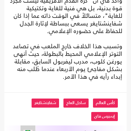
وأكد فاي أن "كرة القدم الأفريقية ليست مجرد
قوة بدنية، بل هي فنية للغاية وتكتيكية
للغاية"، متسائلاً في الوقت ذاته عما إذا كان
شفاينشتايغر يسعى ببساطة لإثارة الجدل
للحفاظ على حضوره الإعلامي.
وتسبب هذا الخلاف خارج الملعب في تصاعد
التوتر الإعلامي المحيط بالبطولة، حيث أنهى
يورغن كلوب، مدرب ليفربول السابق، مقابلة
بشكل مفاجئ يوم الأربعاء عندما طُلب منه
إبداء رأيه في هذا الأمر.
كأس العالم
ساحل العاج
شفاينشتايغر
إيميرس فاي