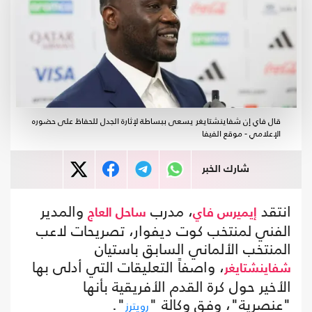
قال فاي إن شفاينشتايغر يسعى ببساطة لإثارة الجدل للحفاظ على حضوره
الإعلامي - موقع الفيفا
شارك الخبر
انتقد
، مدرب
والمدير
إيميرس فاي
ساحل العاج
الفني لمنتخب كوت ديفوار، تصريحات لاعب
المنتخب الألماني السابق باستيان
، واصفاً التعليقات التي أدلى بها
شفاينشتايغر
الأخير حول كرة القدم الأفريقية بأنها
"عنصرية"، وفق وكالة "
".
رويترز