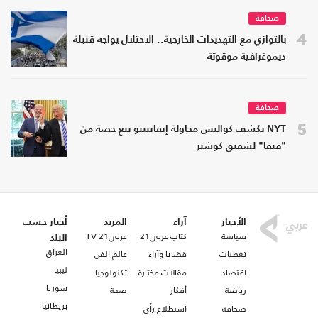
صحافة
4
بالتوازي مع التهديدات الخارجية.. الاحتلال يواجه قنبلة
ديموغرافية موقوتة
صحافة
5
NYT تكشف كواليس محاولة إنفانتينو بيع حصة من
"فيفا" لشقيق كوشنر
الأخبار
آراء
المزيد
أخبار حسب
سياسة
كتاب عربي21
عربي21 TV
البلد
العراق
تغطيات
قضايا وآراء
عالم الفن
ليبيا
اقتصاد
مقالات مختارة
تكنولوجيا
سوريا
رياضة
أفكار
صحة
بريطانيا
صحافة
استطلاع رأي