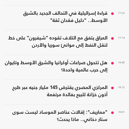
17:22
قراءة إسرائيلية في التحالف الجديد بالشرق
الأوسط.. "دليل فقدان ثقة"
17:14
العراق يتفق مع ائتلاف تقوده "شيفرون" على خط
لنقل النفط إلى موانئ سوريا والأردن
16:45
هل تتحول صراعات أوكرانيا والشرق الأوسط وتايوان
إلى حرب عالمية واحدة؟
16:12
المركزي المصري يقترض 145 مليار جنيه عبر طرح
أذون خزانة للبيع بفائدة مرتفعة
16:01
"معاريف": إقالات عناصر الموساد ليست سوى
ستار دخاني.. ماذا يحدث؟