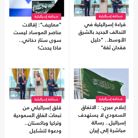
صحافة إسرائيلية
صحافة إسرائيلية
قراءة إسرائيلية في
"معاريف": إقالات
التحالف الجديد بالشرق
عناصر الموساد ليست
الأوسط.. "دليل
سوى ستار دخاني..
فقدان ثقة"
ماذا يحدث؟
صحافة إسرائيلية
صحافة إسرائيلية
إعلام عبري: : الاتفاق
قلق إسرائيلي من
السعودي لا يستهدف
تبعات اتفاق السعودية
إسرائيل.. رسالة
وتركيا وباكستان..
مباشرة إلى إيران
ودعوة لتشكيل