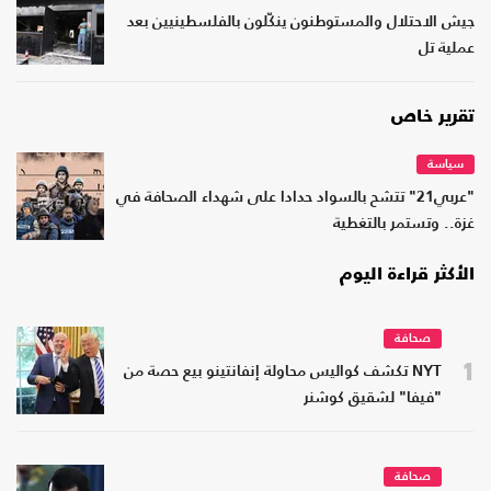
جيش الاحتلال والمستوطنون ينكّلون بالفلسطينيين بعد
عملية تل
تقرير خاص
سياسة
"عربي21" تتشح بالسواد حدادا على شهداء الصحافة في
غزة.. وتستمر بالتغطية
الأكثر قراءة اليوم
صحافة
1
NYT تكشف كواليس محاولة إنفانتينو بيع حصة من
"فيفا" لشقيق كوشنر
صحافة