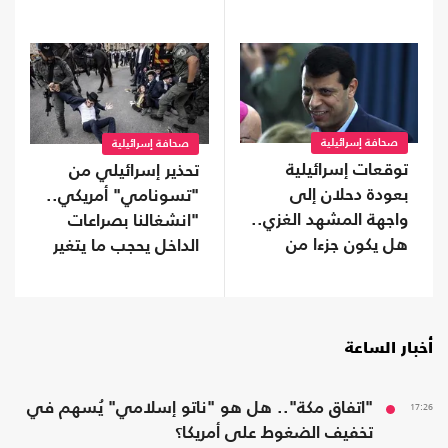
تحالفات موازية
صحافة إسرائيلية
صحافة إسرائيلية
توقعات إسرائيلية
تحذير إسرائيلي من
بعودة دحلان إلى
"تسونامي" أمريكي..
واجهة المشهد الغزي..
"انشغالنا بصراعات
هل يكون جزءا من
الداخل يحجب ما يتغير
ترتيبات ما بعد الحرب؟
بواشنطن"
أخبار الساعة
17:26
"اتفاق مكة".. هل هو "ناتو إسلامي" يُسهم في
تخفيف الضغوط على أمريكا؟