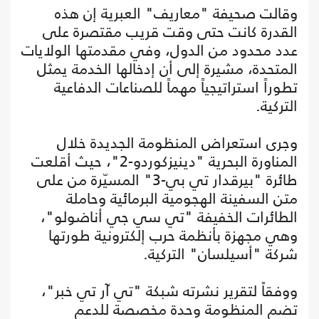
وقالت صحيفة "معاريف" العبرية إن هذه
القدرة كانت حتى وقت قريب مقتصرة على
عدد محدود من الدول، وفي مقدمتها الولايات
المتحدة، مشيرة إلى أن إدخالها الخدمة يمثل
تطوراً استراتيجياً مهماً للصناعات الدفاعية
التركية.
وجرى استعراض المنظومة الجديدة خلال
المناورة البحرية "دينيزكوردو-2"، حيث أقلعت
طائرة "بيرقدار تي بي-3" المسيّرة من على
متن السفينة الهجومية البرمائية وحاملة
الطائرات الخفيفة "تي سي جي أناضولو"،
وهي مجهزة بأنظمة حرب إلكترونية طورتها
شركة "أسيلسان" التركية.
ووفقاً لتقرير نشرته شبكة "تي آر تي خبر"،
تضم المنظومة وحدة مخصصة للدعم