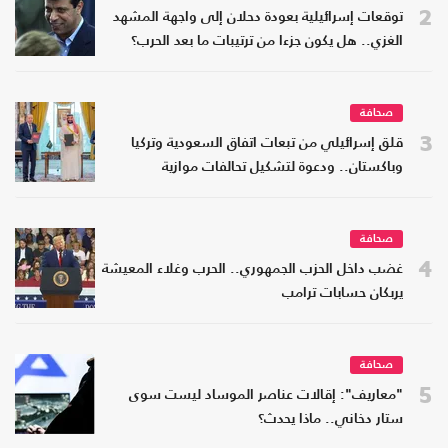
2
توقعات إسرائيلية بعودة دحلان إلى واجهة المشهد
الغزي.. هل يكون جزءا من ترتيبات ما بعد الحرب؟
صحافة
3
قلق إسرائيلي من تبعات اتفاق السعودية وتركيا
وباكستان.. ودعوة لتشكيل تحالفات موازية
صحافة
4
غضب داخل الحزب الجمهوري.. الحرب وغلاء المعيشة
يربكان حسابات ترامب
صحافة
5
"معاريف": إقالات عناصر الموساد ليست سوى
ستار دخاني.. ماذا يحدث؟