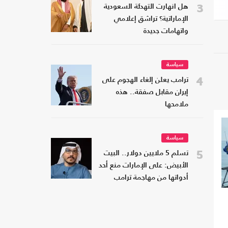
3
هل انهارت التهدئة السعودية
الإماراتية؟ تراشق إعلامي
واتهامات جديدة
سياسة
4
ترامب يعلن إلغاء الهجوم على
إيران مقابل صفقة.. هذه
ملامحها
سياسة
5
تسلم 5 ملايين دولار.. البيت
الأبيض: على الإمارات منع أحد
أدواتها من مهاجمة ترامب