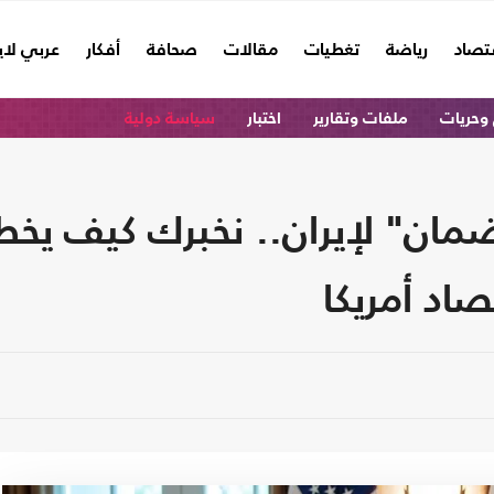
تصاد
رياضة
تغطيات
مقالات
صحافة
أفكار
عربي لا
وحريات
ملفات وتقارير
اختبار
سياسة دولية
ان" لإيران.. نخبرك كيف يخط
اد أمريكا