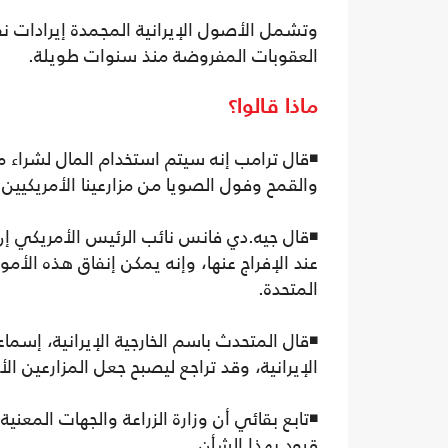
وتشمل الأصول الإيرانية المجمدة إيرادات نف
العقوبات المفروضة منذ سنوات طويلة.
ماذا قالوا؟
◾قال ترامب إنه سيتم استخدام المال لشراء م
والقمح وفول الصويا من مزارعينا الأمريكيين 
◾قال جيه.دي فانس نائب الرئيس الأمريكي إن
عند الإفراج عنها، وإنه يمكن إنفاق هذه الأم
المتحدة.
◾قال المتحدث باسم الخارجية الإيرانية، إسما
الإيرانية، وقد تراجع ليصبح جعل المزارعين الأم
◾تابع بقائي أن وزارة الزراعة والجهات المعنية
قيود بهذا الشأن.