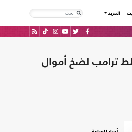
يت
المزيد
ط ترامب لضخ أموال
أخبار الساعة