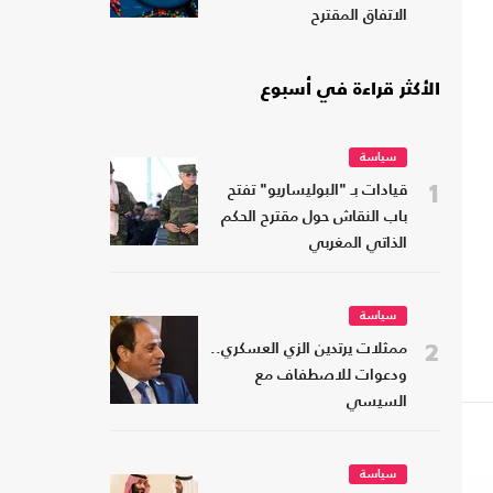
الاتفاق المقترح
الأكثر قراءة في أسبوع
سياسة
1
قيادات بـ "البوليساريو" تفتح
باب النقاش حول مقترح الحكم
الذاتي المغربي
سياسة
2
ممثلات يرتدين الزي العسكري..
ودعوات للاصطفاف مع
السيسي
سياسة