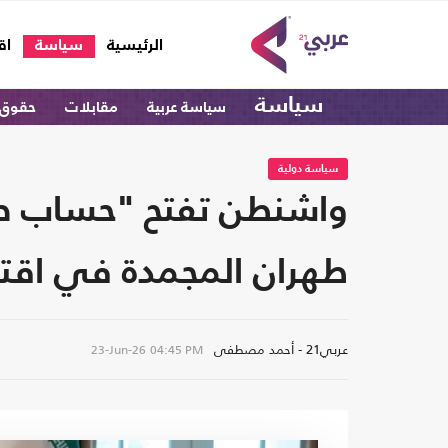
(current)
الرئيسية
سياسة
اق
سياسة
سياسة عربية
مقابلات
حقوق 
سياسة دولية
واشنطن تفتح "حساب ضم
طهران المجمدة في اقتص
عربي21 - أحمد مصطفى
23-Jun-26
04:45 PM