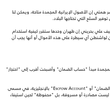
صر همتي إن الأصول الإيرانية المجمدة متاحة، ويمكن لنا
 توفير السلع التي تحتاجها البلاد.
يف علي بحريني إن طهران وحدها ستقرر كيفية استخدام
ون لواشنطن أي سيطرة على هذه الأموال أو أنها يجب أن
المجمدة مبدأ "حساب الضمان" وأصبحت أقرب إلى "احتجاز"
لكن ترامب يصر على استخدام اسم "حساب الضمان" أو "Escrow Account" بالإنجليزية، في مسعى
 ليست مصادرة أو مسروقة، بل "محفوظة" لحين استيفاء