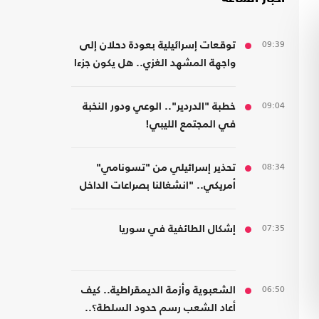
09:39
توقعات إسرائيلية بعودة دحلان إلى
واجهة المشهد الغزي.. هل يكون جزءا
من ترتيبات ما بعد الحرب؟
09:04
خطبة "الدردير".. الوعي ودور النخبة
في المجتمع الليبي!
08:34
تحذير إسرائيلي من "تسونامي"
أمريكي.. "انشغالنا بصراعات الداخل
يحجب ما يتغير بواشنطن"
07:35
إشكال الطائفية في سوريا
06:50
الشعبوية وأزمة الديمقراطية.. كيف
أعاد الشعب رسم حدود السلطة؟..