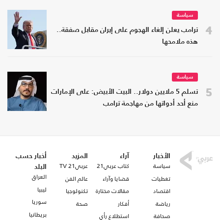
سياسة
4
ترامب يعلن إلغاء الهجوم على إيران مقابل صفقة..
هذه ملامحها
سياسة
5
تسلم 5 ملايين دولار.. البيت الأبيض: على الإمارات
منع أحد أدواتها من مهاجمة ترامب
الأخبار
آراء
المزيد
أخبار حسب
سياسة
كتاب عربي21
عربي21 TV
البلد
العراق
تغطيات
قضايا وآراء
عالم الفن
ليبيا
اقتصاد
مقالات مختارة
تكنولوجيا
سوريا
رياضة
أفكار
صحة
بريطانيا
صحافة
استطلاع رأي