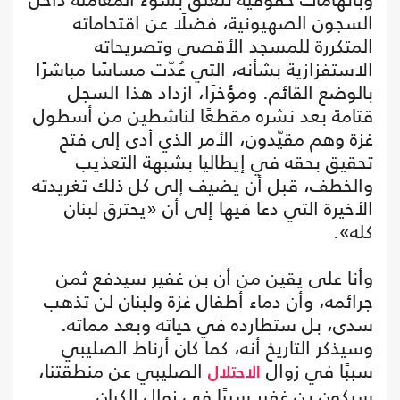
السجون الصهيونية، فضلًا عن اقتحاماته
المتكررة للمسجد الأقصى وتصريحاته
الاستفزازية بشأنه، التي عُدّت مساسًا مباشرًا
بالوضع القائم. ومؤخرًا، ازداد هذا السجل
قتامة بعد نشره مقطعًا لناشطين من أسطول
غزة وهم مقيّدون، الأمر الذي أدى إلى فتح
تحقيق بحقه في إيطاليا بشبهة التعذيب
والخطف، قبل أن يضيف إلى كل ذلك تغريدته
الأخيرة التي دعا فيها إلى أن «يحترق لبنان
كله».
وأنا على يقين من أن بن غفير سيدفع ثمن
جرائمه، وأن دماء أطفال غزة ولبنان لن تذهب
سدى، بل ستطارده في حياته وبعد مماته.
وسيذكر التاريخ أنه، كما كان أرناط الصليبي
سببًا في زوال
الصليبي عن منطقتنا،
الاحتلال
سيكون بن غفير سببًا في زوال الكيان