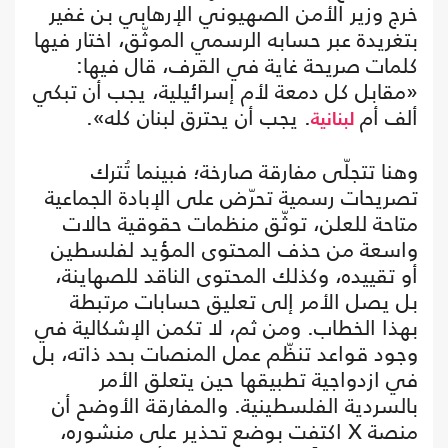
خرج وزير الأمن الصهيوني الإرهابي بن غفير
بتغريدة عبر حسابه الرسمي الموثّق، اختار فيها
كلمات صريحة غاية في القرف، قال فيها:
«مقابل كل دمعة لأم إسرائيلية، يجب أن تبكي
ألف أم
. يجب أن يحترق لبنان كله».
لبنانية
وهنا تتجلّى مفارقة صارخة؛ فبينما تُترك
تصريحات رسمية تحرّض على الإبادة الجماعية
متاحة للعلن، توثّق منظمات حقوقية حالات
واسعة من حذف المحتوى المؤيد لفلسطين
أو تقييده، وكذلك المحتوى الناقد للصهاينة،
بل يصل الأمر إلى تعليق حسابات مرتبطة
بهذا الخطاب. ومن ثم، لا تكمن الإشكالية في
وجود قواعد تنظّم عمل المنصات بحد ذاته، بل
في ازدواجية تطبيقها حين يتعلق الأمر
بالسردية الفلسطينية. والمفارقة الأوضح أن
منصة X اكتفت بوضع تحذير على منشوره،