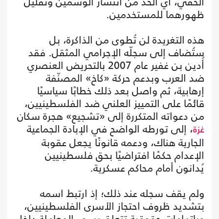
الخفي، أي الحد من انتشار الوسمين وتقليل
ظهورهما للمستخدمين.
هذه التغريدة لن تُطوى من الذاكرة، بل
ستُضاف إلى سجلّه الإجرامي المثقل. فقد
أُدين بن غفير عام 2007 بالتحريض العنصري
ضد العرب وبدعم حركة «كاخ» المصنّفة
إرهابية، ثم واصل بعد ذلك خطابًا سياسيًا
قائمًا على التمييز العلني ضد الفلسطينيين،
من دعواته المتكررة إلى «تشجيع» هجرة سكان
، إلى تورطه الواضح في الإبادة الجماعية
غزة
الجارية هناك، ودعمه قانونًا يجعل عقوبة
الإعدام حكمًا افتراضيًا بحق فلسطينيين
يُدانون أمام محاكم عسكرية.
ولم يقف سجله عند ذلك؛ إذ ارتبط اسمه
بتشديد ظروف احتجاز الأسرى الفلسطينيين،
وباتهامات حقوقية تتعلق بسوء المعاملة داخل