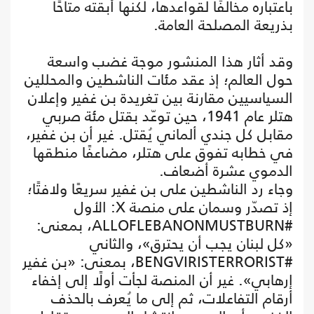
باعتباره مخالفًا لقواعدها، لكنها أبقته متاحًا
بذريعة المصلحة العامة.
وقد أثار هذا المنشور موجة غضب واسعة
حول العالم؛ إذ عقد مئات الناشطين والمحللين
السياسيين مقارنة بين تغريدة بن غفير وإعلان
هتلر عام 1941، حين توعّد بقتل مئة صربي
مقابل كل جندي ألماني يُقتل. غير أن بن غفير،
في خطابه تفوق على هتلر، مضاعفًا منطقها
الدموي عشرة أضعاف.
وجاء رد الناشطين على بن غفير سريعًا ولافتًا؛
إذ تصدّر وسمان على منصة X: الأول
#ALLOFLEBANONMUSTBURN، بمعنى:
«كل لبنان يجب أن يحترق»، والثاني
#BENGVIRISTERRORIST، بمعنى: «بن غفير
إرهابي». غير أن المنصة لجأت أولًا إلى إخفاء
أرقام التفاعلات، ثم إلى ما يُعرف بالحذف