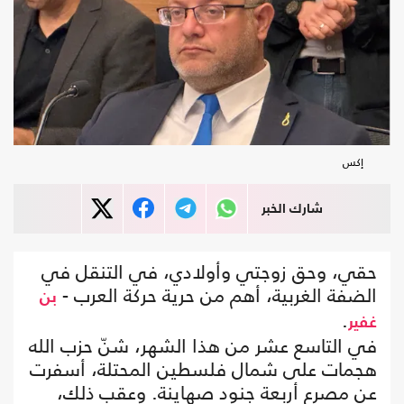
إكس
شارك الخبر
حقي، وحق زوجتي وأولادي، في التنقل في
الضفة الغربية، أهم من حرية حركة العرب -
بن
.
غفير
في التاسع عشر من هذا الشهر، شنّ حزب الله
هجمات على شمال فلسطين المحتلة، أسفرت
عن مصرع أربعة جنود صهاينة. وعقب ذلك،