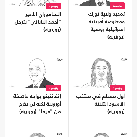
بورتريه
بورتريه
تمديد ولاية تورك
الساموراي الأخير
ومعارضة أمريكية
"أحمد الياباني" يترجل
إسرائيلية روسية
(بورتريه)
(بورتريه)
بورتريه
بورتريه
أول مسلم في منتخب
إنفانتينو يواجه عاصفة
الأسود الثلاثة
أوروبية لكنه لن يخرج
(بورتريه)
من "فيفا" (بورتريه)