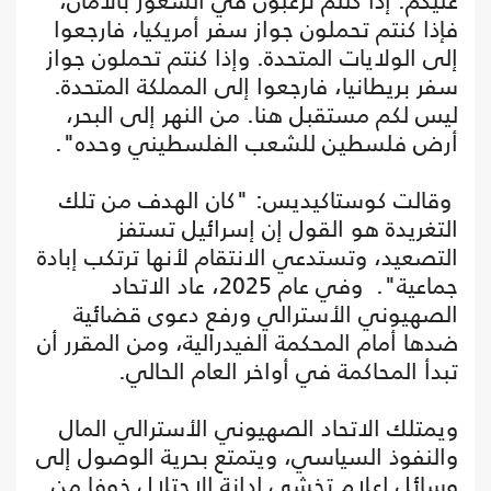
عليكم. إذا كنتم ترغبون في الشعور بالأمان،
فإذا كنتم تحملون جواز سفر أمريكيا، فارجعوا
إلى الولايات المتحدة. وإذا كنتم تحملون جواز
سفر بريطانيا، فارجعوا إلى المملكة المتحدة.
ليس لكم مستقبل هنا. من النهر إلى البحر،
أرض فلسطين للشعب الفلسطيني وحده".
وقالت كوستاكيديس: "كان الهدف من تلك
التغريدة هو القول إن إسرائيل تستفز
التصعيد، وتستدعي الانتقام لأنها ترتكب إبادة
جماعية". وفي عام 2025، عاد الاتحاد
الصهيوني الأسترالي ورفع دعوى قضائية
ضدها أمام المحكمة الفيدرالية، ومن المقرر أن
تبدأ المحاكمة في أواخر العام الحالي.
ويمتلك الاتحاد الصهيوني الأسترالي المال
والنفوذ السياسي، ويتمتع بحرية الوصول إلى
وسائل إعلام تخشى إدانة الاحتلال خوفا من