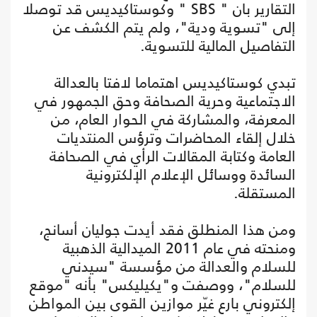
التقارير بان " SBS " وكوستاكيديس قد توصلا
إلى "تسوية ودية"، ولم يتم الكشف عن
التفاصيل المالية للتسوية.
تبدي كوستاكيديس اهتماما لافتا بالعدالة
الاجتماعية وحرية الصحافة وحق الجمهور في
المعرفة، والمشاركة في الحوار العام، من
خلال إلقاء المحاضرات وترؤس المنتديات
العامة وكتابة المقالات الرأي في الصحافة
السائدة ووسائل الإعلام الإلكترونية
المستقلة.
ومن هذا المنطلق فقد أيدت جوليان أسانج،
ومنحته في عام 2011 الميدالية الذهبية
للسلام والعدالة من مؤسسة "سيدني
للسلام"، ووصفت و"يكيليكس" بأنه "موقع
إلكتروني بارع غيّر موازين القوى بين المواطن