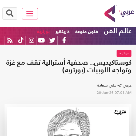
عالم الفن
فنون منوعة
كاريكاتير
بورتريه
بورتريه
كوستاكيديس.. صحفية أسترالية تقف مع غزة
وتواجه اللوبيات (بورتريه)
عربي21- علي سعادة
20-Jun-26
07:01 AM