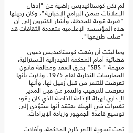
لم تكن كوستاكيديس راضية عن "إدخال
الإعلانات ضمن البرامج الإخبارية"، وكان رحيلها
"ضربة قوية للمحطة، وأشار الكثيرون إلى أن
هذه المؤسسة الإعلامية متعددة الثقافات قد
"ضلت طريقها".
وما لبثت أن رفعت كوستاكيديس دعوى
قضائية أمام المحكمة الفيدرالية الأسترالية،
متهمة " SBS" بخرق العقد ومخالفة قانون
الممارسات التجارية لعام 1975. وذكرت بأنها
تعرضت للتنمر من قبل زميل لها، وأنها
تعرضت للترهيب والتنمر من قبل المدير
الإداري لهيئة الإذاعة الخاصة الذي كان يقود
تغييرات في الهيئة يعتقد أنها ستؤدي إلى
توسيع قاعدة الجمهور وزيادة الإيرادات.
تمت تسوية الأمر خارج المحكمة، وأفادت