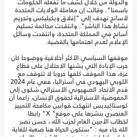
والدولة من خلال كشف ما تفعله الحكومات
باسمنا". وقالت إن معاملة الولايات المتحدة
لأسانج تهدف إلى "إغلاق ويكيليكس وتجريم
نشاط هذا الناشر". وانتقدت محاكمة تسليم
أسانج في المملكة المتحدة، وانتقدت وسائل
الإعلام لعدم اهتمامها بالقضية.
موقفها السياسي الأكثر أخلاقية ووضوحا كان
حرب الإبادة التي يشنها الاحتلال على قطاع
غزة، هذا الموقف كلفها حروبا لا تتوقف مع
اللوبي اليهودي في أستراليا، ففي عام 2024
قدم الاتحاد الصهيوني الأسترالي شكوى إلى
المفوضية الأسترالية لحقوق الإنسان، زاعما أن
كوستاكيديس انتهكت قوانين مكافحة التمييز
العنصري بنشرها على موقع" X" رابطا
لخطاب الأمين العام لحزب الله ، حسن نصر
الله جاء فيه : "ستكون الحياة هنا صعبة للغاية