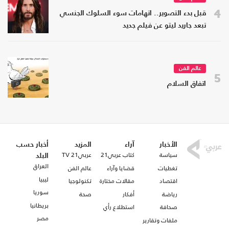
4
قبل بدء التصوير.. اتهامات سوء السلوك الجنسي
تبعد جاريد ليتو عن فيلم جديد
عالم الفن
5
اتفاق السلام
الأخبار
آراء
المزيد
أخبار حسب
سياسة
كتاب عربي21
عربي21 TV
البلد
العراق
تغطيات
قضايا وآراء
عالم الفن
ليبيا
اقتصاد
مقالات مختارة
تكنولوجيا
سوريا
رياضة
أفكار
صحة
بريطانيا
صحافة
استطلاع رأي
مصر
ملفات وتقارير