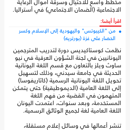
مخطط واسع للاحتيال وسرقة أموال الرعاية
الاجتماعية (الضمان الاجتماعي) في أستراليا.
اقرأ أيضا:
من "الكيبوتس" واليهودية إلى الإسلام وكسر
الحصار على غزة (بورتريه)
نظمت كوستاكيديس دورة لتدريب المترجمين
اليونانيين في لجنة الشؤون العرقية في نيو
ساوث ويلز بالتعاون مع قسم اللغة اليونانية
الحديثة في جامعة سيدني، وذلك لتسهيل
تحويل اللغة اليونانية الرسمية (كاثاريفوسا)
إلى اللغة العامية (الديموطيقية) حتى يتمكن
المتهمون في القضية من فهم اللغة
المستخدمة، وبعد سنوات، اعتمدت اليونان
اللغة العامية لغة لجميع الوثائق الرسمية.
تنشر أعمالها في وسائل إعلام مستقلة،