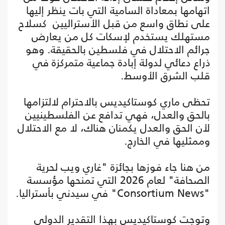
اتهامها بمعاداة السامية التي بات ينظر إليها
على نطاق واسع من قبل الأستراليين كسلاح
مستهلك يستخدم لإسكات كل من يعارض
جرائم الاحتلال في فلسطين بالحقيقة. وهو
ذراع دعائي لدولة إبادة جماعية متمركزة في
قلب الشرق الأوسط.
تحظى ماري كوستاكيديس بالاحترام لالتزامها
بالحق والعدل، فهي تدافع عن الفلسطينيين
لأن الحق والعدل يكمنان هناك، لا مع الاحتلال
وممثليها في الخارج.
من هنا جاء فوزها بجائزة "غاري ويب لحرية
الصحافة" لعام 2026 التي تمنحها مؤسسة
"Consortium News" في سيدني بأستراليا.
وتوجت كوستاكيديس بهذا التقدير الدولي