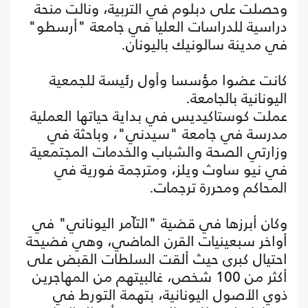
وحصلت على دبلوم في التربية، ونالت منحة
دراسية للدراسات العليا في جامعة "أرسطو"
في مدينة سالونيك باليونان.
كانت عضوا مؤسسا وأول رئيسة للجمعية
اليونانية بالجامعة.
عملت كوستاكيديس في بداية حياتها العملية
مدرسة في جامعة "سيدني"، وباحثة في
وزارتي الصحة والشباب والخدمات المجتمعية
في نيو ساوث ويلز، ومترجمة فورية في
المحاكم ومحررة ترجمات.
وكان أبرزها في قضية "التآمر اليوناني" في
أواخر سبعينيات القرن الماضي، وهي فضيحة
احتيال كبرى حيث ألقت السلطات القبض على
أكثر من 100 شخص، غالبيتهم من المهاجرين
ذوي الأصول اليونانية، بتهمة التورط في