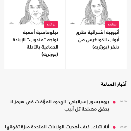
بورتريه
بورتريه
أثيوبية اشتراكية تطرق
دبلوماسية أممية
أبواب الكونغرس من
تواجه "مندوب" الإبادة
دنفر (بورتريه)
الجماعية بالأدلة
(بورتريه)
أخبار الساعة
10:00
بروفيسور إسرائيلي: الهدوء المؤقت في هرمز لا
يحقق مصلحة تل أبيب
09:29
أتلانتيك: كيف أهدرت الولايات المتحدة ميزة تفوقها