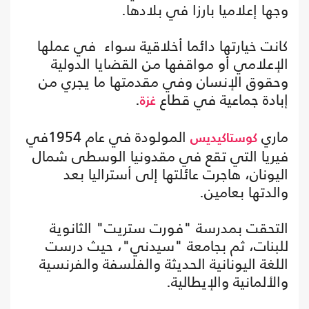
وجها إعلاميا بارزا في بلادها.
كانت خيارتها دائما أخلاقية سواء في عملها
الإعلامي أو مواقفها من القضايا الدولية
وحقوق الإنسان وفي مقدمتها ما يجري من
إبادة جماعية في قطاع
.
غزة
ماري
المولودة في عام 1954في
كوستاكيديس
فيريا التي تقع في مقدونيا الوسطى شمال
اليونان، هاجرت عائلتها إلى أستراليا بعد
والدتها بعامين.
التحقت بمدرسة "فورت ستريت" الثانوية
للبنات، ثم بجامعة "سيدني"، حيث درست
اللغة اليونانية الحديثة والفلسفة والفرنسية
والألمانية والإيطالية.