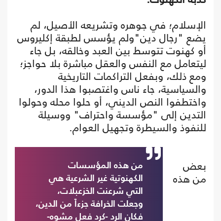
الإسلام؛ في جوهره وتشريعه الأصيل، لم
يضع "رجال دين"ولم يؤسس لطبقة إكليروس
أو كهنوت تتوسط بين العبد وخالقه، بل جاء
ليتعامل مع النفس والعقل مباشرة بلا حواجز؛
ومع ذلك، وبفعل التراكمات التاريخية
والسياسية، جاء ناس واغتصبوا هذا الدور،
واختطفوا النص الديني، أو حلوا محله وحولوا
التدين إلى "مؤسسة واحتراف" ووسيلة
للنفوذ والسيطرة وتجهيل العوام.
بعض
من هذه المؤسسات
من هذه
الكهنوتية غير الشرعية هي
التي شرعنت الخزعبلات،
وجعلت الخرافة جزءاً من الدين،
فكان الرد -كرد فعل مشوه-