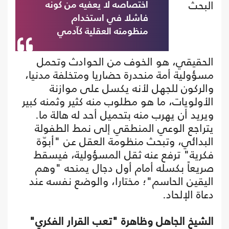
البحث
اختصاصه لا يعفيه من كونه
فاشلا في استخدام
منظومته العقلية كآدمي
الحقيقي، هو الخوف من الحوادث وتحمل
مسؤولية أمة منحدرة حضاريا ومتخلفة مدنيا،
والركون للجهل لأنه يكسل على موازنة
الأولويات، ما هو مطلوب منه كثير وثمنه كبير
ويريد أن يهرب منه بتحميل أحد له هالة ما.
يتراجع الوعي المنطقي إلى نمط الطفولة
البدائي، وتبحث منظومة العقل عن "أبوّة
فكرية" ترفع عنه ثقل المسؤولية، فيسقط
صريعاً بكسله أمام أول دجال يمنحه "وهم
اليقين الحاسم"؛ مختارا، والوضع نفسه عند
دعاة الإلحاد.
الشيخ الجاهل وظاهرة "تعب القرار الفكري"