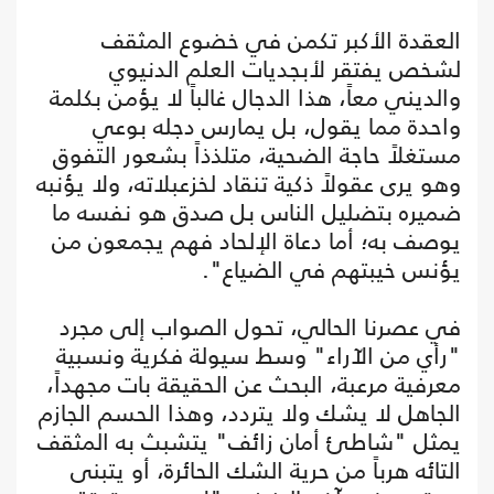
العقدة الأكبر تكمن في خضوع المثقف
لشخص يفتقر لأبجديات العلم الدنيوي
والديني معاً، هذا الدجال غالباً لا يؤمن بكلمة
واحدة مما يقول، بل يمارس دجله بوعي
مستغلاً حاجة الضحية، متلذذاً بشعور التفوق
وهو يرى عقولاً ذكية تنقاد لخزعبلاته، ولا يؤنبه
ضميره بتضليل الناس بل صدق هو نفسه ما
يوصف به؛ أما دعاة الإلحاد فهم يجمعون من
يؤنس خيبتهم في الضياع".
في عصرنا الحالي، تحول الصواب إلى مجرد
"رأي من الآراء" وسط سيولة فكرية ونسبية
معرفية مرعبة، البحث عن الحقيقة بات مجهداً،
الجاهل لا يشك ولا يتردد، وهذا الحسم الجازم
يمثل "شاطئ أمان زائف" يتشبث به المثقف
التائه هرباً من حرية الشك الحائرة، أو يتبنى