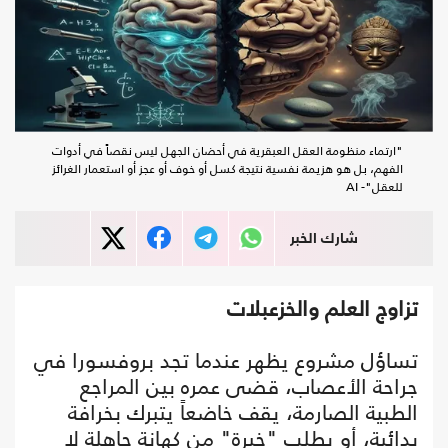
"ارتماء منظومة العقل العبقرية في أحضان الجهل ليس نقصاً في أدوات
الفهم، بل هو هزيمة نفسية نتيجة كسل أو خوف أو عجز أو استعمار الغرائز
للعقل"- AI
شارك الخبر
تزاوج العلم والخزعبلات
تساؤل مشروع يظهر عندما تجد بروفسورا في
جراحة الأعصاب، قضى عمره بين المراجع
الطبية الصارمة، يقف خاضعاً يتبرك بخرافة
بدائية، أو يطلب "خِيرة" من كهانة جاهلة لا