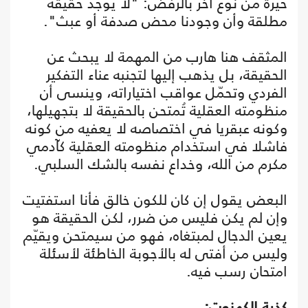
حيرة من نوع آخر بالرفض: "لا يوجد حقيقة
مطلقة وأن وجودنا محض صدفة أو عبث".
المثقف هنا هارب من المهمة لا يبحث عن
الحقيقة، بل يذهب إليها لتجنبه عناء التفكير
الفردي وتحمّل عواقب اختياراته، وينسى أن
منظومته العقلية تُمتحن بالحقيقة لا بتجهيلها،
وكونه عبقريا في اختصاصه لا يعفيه من كونه
فاشلا في استخدام منظومته العقلية كآدمي
مكرم من الله، وخداع نفسه بالشك السلبي.
البعض يقول إن كان للكون خالق فأنا استفتيت
وإن لم يكن فليس من ضرر، لكن الحقيقة هو
يعين الدجال لمبتغاه، فهو من سيمتحن ويقيّم
وليس من أفتى له بالأجوبة الخاطئة لأسئلة
امتحان رسب فيه.
كذبة الكهنوت: