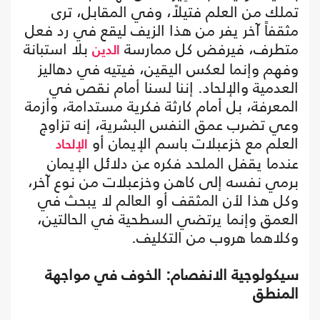
تملك من العلم فتيلاً، وفي المقابل، ترى
مثقفاً آخر يفر من هذا الزيف ليقع في رد فعل
متطرف، فيرفض كل ممارسة
بلا استبانة
الدين
وفهم وإنما لعكس اليقين، فيتيه في دهاليز
العدمية والإلحاد. إننا لسنا أمام نقص في
المعرفة، بل أمام كارثة فكرية مستدامة، وأزمة
وعي تضرب عمق النفس البشرية، إنه تزاوج
العلم مع خزعبلات باسم الإيمان أو
الإلحاد
عندما يقفل الملحد فكره عن دلائل الإيمان
برمي نفسه إلى كاهن وخزعبلات من نوع آخر،
وكل هذا لأن المثقف أو العالم لا يبحث في
العمق وإنما يرتضي السطحية في الحالتين،
وكلاهما هروب من التكليف.
سيكولوجية الانفصام: الخوف في مواجهة
المنطق