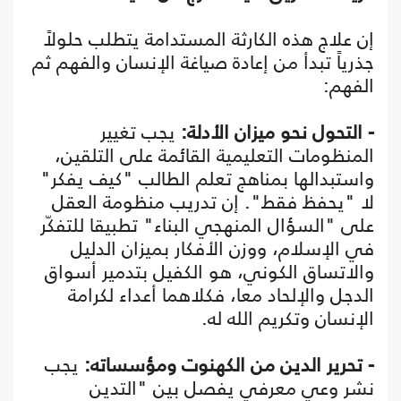
إن علاج هذه الكارثة المستدامة يتطلب حلولاً
جذرياً تبدأ من إعادة صياغة الإنسان والفهم ثم
الفهم:
- التحول نحو ميزان الأدلة:
يجب تغيير
المنظومات التعليمية القائمة على التلقين،
واستبدالها بمناهج تعلم الطالب "كيف يفكر"
لا "يحفظ فقط". إن تدريب منظومة العقل
على "السؤال المنهجي البناء" تطبيقا للتفكّر
في الإسلام، ووزن الأفكار بميزان الدليل
والاتساق الكوني، هو الكفيل بتدمير أسواق
الدجل والإلحاد معا، فكلاهما أعداء لكرامة
الإنسان وتكريم الله له.
- تحرير الدين من الكهنوت ومؤسساته:
يجب
نشر وعي معرفي يفصل بين "التدين