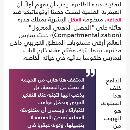
لتفكيك هذه الظاهرة، يجب أن نفهم أولاً أن
العبقرية العلمية ليست حصناً أوتوماتيكياً ضد
، منظومة
البشرية تمتلك قدرة
الخرافة
العقل
هائلة على "الفصل الذهني المعزول"
(Compartmentalization)؛ حيث يمارس
العالم أرقى مستويات المنطق التجريبي داخل
مختبره، بينما يترك مفتاح عقله خارج الباب
ليمارس طقوساً بدائية في حياته الخاصة.
الدافع
المثقف هنا هارب من المهمة
خلف
لا يبحث عن الحقيقة، بل
هذا
يذهب إليها لتجنبه عناء التفكير
السلوك
الفردي وتحمّل عواقب
هو
اختياراته، وينسى أن منظومته
الهروب
العقلية تُمتحن بالحقيقة لا
من
بتجهيلها، وكونه عبقريا في