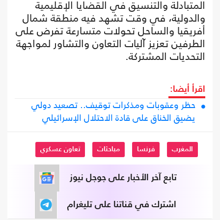
المتبادلة والتنسيق في القضايا الإقليمية
والدولية، في وقت تشهد فيه منطقة شمال
أفريقيا والساحل تحولات متسارعة تفرض على
الطرفين تعزيز آليات التعاون والتشاور لمواجهة
التحديات المشتركة.
اقرأ أيضا:
حظر وعقوبات ومذكرات توقيف.. تصعيد دولي
يضيق الخناق على قادة الاحتلال الإسرائيلي
المغرب
فرنسا
مباحثات
تعاون عسكري
تابع آخر الأخبار على جوجل نيوز
اشترك في قناتنا على تليغرام