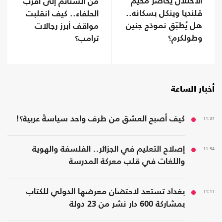
الاحتلال يحاصر مخيم
من الشتائم إلى أقرب
قلنديا وينكل بسكانه..
الحلفاء.. كيف انقلبت
هل يُطبّق نموذج جنين
مواقف أبرز رجالات
وطولكرم؟
ترامب؟
أخبار الساعة
11:37
كيف أصبح العشق من طرف واحد سياسةً عربية؟!
11:34
إصلاح التعليم في الجزائر.. الفلسفة والهوية
واللغات في قلب معركة المدرسة
11:11
بغداد تستعد لاحتضان معرضها الدولي للكتاب
بمشاركة 600 دار نشر من 23 دولة