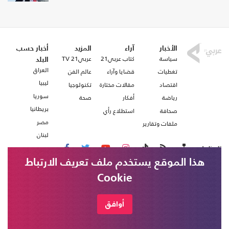
الأخبار
آراء
المزيد
أخبار حسب
سياسة
كتاب عربي21
عربي21 TV
البلد
العراق
تغطيات
قضايا وآراء
عالم الفن
ليبيا
اقتصاد
مقالات مختارة
تكنولوجيا
سوريا
رياضة
أفكار
صحة
بريطانيا
صحافة
استطلاع رأي
مصر
ملفات وتقارير
لبنان
تابعنا على
هذا الموقع يستخدم ملف تعريف الارتباط
Cookie
من نحن
اتصل بنا
شروط الاستخدام
أوافق
عربي21 ، جميع الحقوق محفوظة @ 2020