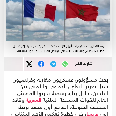
يعد التعاون العسكري أحد أبرز ركائز العلاقات المغربية الفرنسية، إذ يشمل
مجالات التكوين والتدريب العسكري، وتبادل الخبرات التقنية والعملياتية..
شارك الخبر
بحث مسؤولون عسكريون مغاربة وفرنسيون
سبل تعزيز التعاون الدفاعي والأمني بين
البلدين، خلال زيارة رسمية يجريها المفتش
العام للقوات المسلحة الملكية
وقائد
المغربية
المنطقة الجنوبية، الفريق أول محمد بريظ،
إلى
، في خطوة تعكس الزخم المتنامي
فرنسا