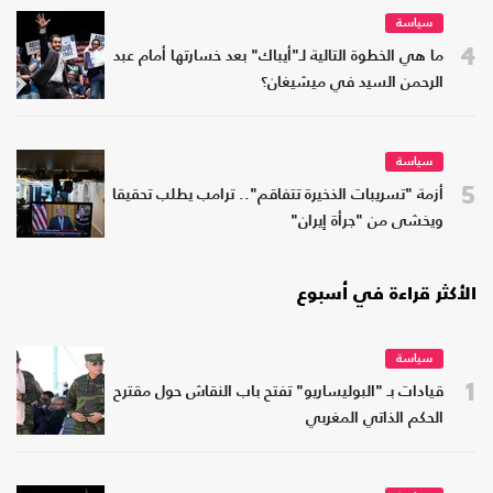
سياسة
4
ما هي الخطوة التالية لـ"أيباك" بعد خسارتها أمام عبد
الرحمن السيد في ميشيغان؟
سياسة
5
أزمة "تسريبات الذخيرة تتفاقم".. ترامب يطلب تحقيقا
ويخشى من "جرأة إيران"
الأكثر قراءة في أسبوع
سياسة
1
قيادات بـ "البوليساريو" تفتح باب النقاش حول مقترح
الحكم الذاتي المغربي