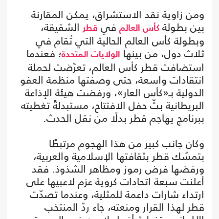
ومن زاوية نقد الاستشراق، يمكن المقارنة
بين بطولة
في
الشقيقة،
كأس العالم
قطر
وبطولة كأس العالم الحالية التي تُقام في
ثلاث دول، من بينها
؛ فعندما
الولايات المتحدة
استضافت قطر كأس العالم، تعرّضت لحملة
انتقادات واسعة، حتى وصفتها منظمة العفو
الدولية بـ«كأس العار»، ورفضت هيئة الإذاعة
البريطانية بثّ حفل الافتتاح، مستبدلةً تغطيته
ببرنامج يهاجم قطر بدلًا من نقل الحدث.
وكان جانب كبير من هذا الهجوم مرتبطًا
بتمسّك قطر بثقافتها الإسلامية والعربية،
ورفضها فرض رموز ومظاهر الشذوذ. فقد
أعلنت سبعة اتحادات كروية عزم لاعبيها على
ارتداء شارات داعمة للمثلية، وعندما تصدّت
قطر لهذا القرار ومنعته، جاء ردّ المنتخب