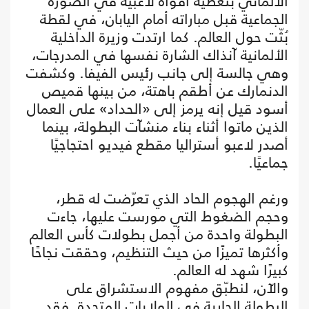
الألماني بتغطية أفواه لاعبيه في الصورة
الجماعية قبل مباراته أمام اليابان، في لقطة
بُثّت حول العالم. كما ارتدت وزيرة الداخلية
الألمانية آنذاك الشارة نفسها في المدرجات،
وهي جالسة إلى جانب رئيس الفيفا. وكشفت
الدنمارك عن أطقم باهتة، من بينها قميص
أسود قيل إنه يرمز إلى «الحداد» على العمال
الذين ماتوا أثناء بناء منشآت البطولة، بينما
أصدر لاعبو أستراليا مقطع فيديو احتجاجيًا
جماعيًا.
ورغم الهجوم الحاد الذي تعرّضت له قطر،
وحجم الضغوط التي مورست عليها، جاءت
البطولة واحدة من أجمل بطولات كأس العالم
وأكثرها تميزًا من حيث التنظيم، وحققت نجاحًا
كبيرًا شهد له العالم.
والآن، لنطبّق مفهوم الاستشراق على
البطولة الجارية في الولايات المتحدة. فقد