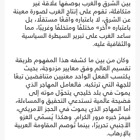
بين الشرق والغرب بوصفها علاقة غير
متكافئة، تقوم على إنتاج الغرب لصورة معينة
عن الشرق، لا باعتباره واقعًا مستقلًا، بل
باعتباره «آخر» مختلفًا ومتخلفًا وغريبًا، مما
ساعد الغرب على تبرير السيطرة السياسية
والثقافية عليه.
وكان من بين ما كشفه هذا المفهوم طريقة
تقسيم العالم وفق معايير مزدوجة، بحيث
يكتسب الفعل الواحد معنيين متناقضين تبعًا
للجهة التي ترتكبه. فالعامل المهاجر الذي
يموت في بلد خليجي يتحوّل موته إلى
فضيحة عالمية تستدعي التحقيق والمساءلة،
أما المهاجر الذي يموت في الحجز الأمريكي،
فيمرّ خبره مرور الكرام. وهكذا يُسمّى الغزو
الأجنبي تحريرًا، بينما تُوصم المقاومة العربية
بالإرهاب.