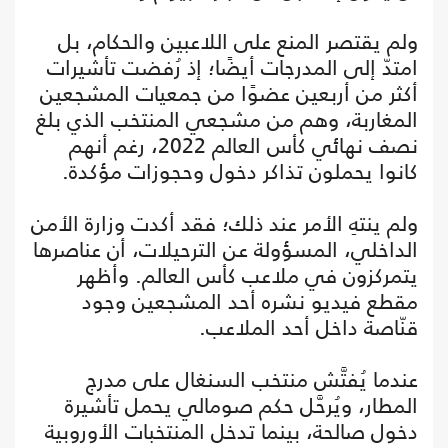
ولم يقتصر المنع على اللاعبين والحكام، بل
امتدّ إلى المدرجات أيضًا؛ إذ رُفضت تأشيرات
أكثر من أربعين عضوًا من جمعيات المشجعين
المغاربة، وهم من مشجعي المنتخب الذي بلغ
نصف نهائي كأس العالم 2022، رغم أنهم
كانوا يحملون تذاكر دخول وحجوزات مؤكدة.
ولم ينتهِ الأمر عند ذلك؛ فقد أكدت وزارة الأمن
الداخلي، المسؤولة عن الترحيلات، أن عناصرها
يتمركزون في ملاعب كأس العالم. وأظهر
مقطع فيديو نشره أحد المشجعين وجود
قنّاصة داخل أحد الملاعب.
عندما يُفتَّش منتخب السنغال على مدرج
المطار، ويُرحَّل حكم صومالي يحمل تأشيرة
دخول صالحة، بينما تدخل المنتخبات الأوروبية