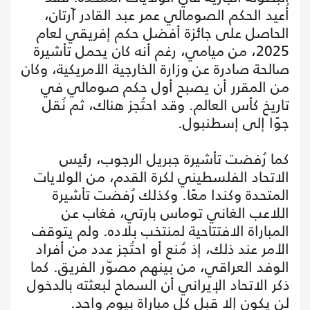
أُعيد الحكم الصومالي عمر عبد القادر آرتان،
الحاصل على جائزة أفضل حكم إفريقي لعام
2025، من ميامي، رغم أنه كان يحمل تأشيرة
صالحة صادرة عن وزارة الخارجية الأمريكية، وكان
من المقرر أن يصبح أول حكم صومالي في
تاريخ كأس العالم. وقد احتُجز هناك، ثم نُقل
جوًا إلى إسطنبول.
كما رُفضت تأشيرة جبريل الرجوب، رئيس
الاتحاد الفلسطيني لكرة القدم، من الولايات
المتحدة وكندا معًا. وكذلك رُفضت تأشيرة
اللاعب الغاني توماس بارتي، فغاب عن
المباراة الافتتاحية لمنتخب بلاده. ولم يتوقف
الأمر عند ذلك، إذ مُنع أو احتُجز عدد من أفراد
الوفد العراقي، من بينهم مصوّر الفريق. كما
ذكر الاتحاد الإيراني أن السماح لبعثته بالدخول
لن يكون إلا قبل كل مباراة بيوم واحد.