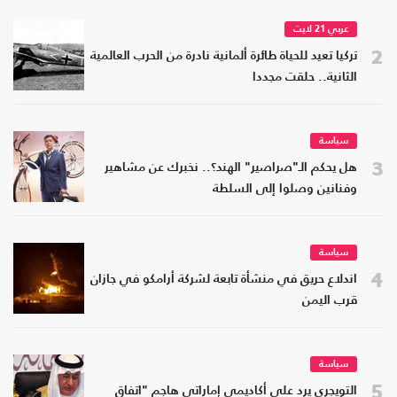
عربي 21 لايت
2
تركيا تعيد للحياة طائرة ألمانية نادرة من الحرب العالمية
الثانية.. حلقت مجددا
سياسة
3
هل يحكم الـ"صراصير" الهند؟.. نخبرك عن مشاهير
وفنانين وصلوا إلى السلطة
سياسة
4
اندلاع حريق في منشأة تابعة لشركة أرامكو في جازان
قرب اليمن
سياسة
5
التويجري يرد على أكاديمي إماراتي هاجم "اتفاق