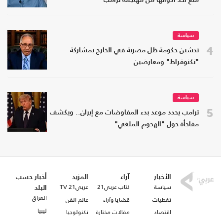
منع أحد أدواتها من مهاجمة ترامب
سياسة
4
تدشين حكومة ظل مصرية في الخارج بمشاركة
"تكنوقراط" ومعارضين
سياسة
5
ترامب يحدد موعد بدء المفاوضات مع إيران.. ويكشف
مفاجأة حول "الهجوم الملغي"
الأخبار
آراء
المزيد
أخبار حسب
سياسة
كتاب عربي21
عربي21 TV
البلد
العراق
تغطيات
قضايا وآراء
عالم الفن
ليبيا
اقتصاد
مقالات مختارة
تكنولوجيا