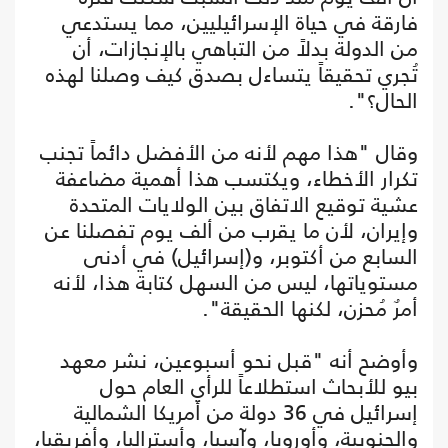
فارقة في حياة الإسرائيليين، مما يستدعي
من الدولة بدلاً من التباهي بالإنجازات، أن
تُجري تحقيقاً يتساءل بصدق كيف وصلنا لهذه
الحال؟".
وقال "هذا مهم لأنه من الأفضل دائماً تجنب
تكرار الأخطاء، ويكتسب هذا أهمية مضاعفة
عشية توقيع الاتفاق بين الولايات المتحدة
وإيران، لأن ما يقرب من ألف يوم تفصلنا عن
السابع من أكتوبر، و(إسرائيل) في أدنى
مستوياتها، ليس من السهل كتابة هذا، لأنه
أمرٌ مُحزن، لكنها الحقيقة".
وأوضح أنه "قبل نحو أسبوعين، نشر معهد
بيو للأبحاث استطلاعاً للرأي العام حول
إسرائيل في 36 دولة من أمريكا الشمالية
والجنوبية، وأوروبا، وآسيا، وأستراليا، وأفريقيا،