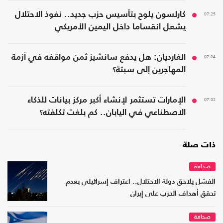
07:25
كارلسون يلوح بتأسيس حزب جديد.. نفوذ الاحتلال
يشعل انقساما داخل اليمين الأمريكي
07:04
الغارديان: هل يدفع سانشيز ثمن مواقفه في أزمة
المهاجرين إلى سبتة؟
07:02
الإمارات تستثمر لإنشاء أكبر مركز بيانات للذكاء
الاصطناعي في اليابان.. كم بلغت تكلفته؟
ذات صلة
صحافة
الفشل يلاحق دولة الاحتلال.. اعتراف إسرائيلي بعدم
تحقق أهداف الحرب على إيران
صحافة