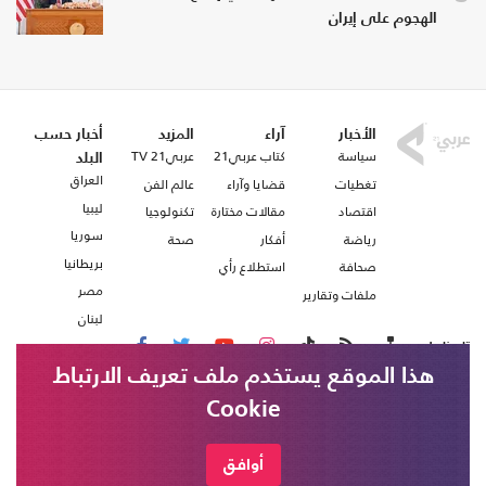
الهجوم على إيران
الأخبار
آراء
المزيد
أخبار حسب
سياسة
كتاب عربي21
عربي21 TV
البلد
العراق
تغطيات
قضايا وآراء
عالم الفن
ليبيا
اقتصاد
مقالات مختارة
تكنولوجيا
سوريا
رياضة
أفكار
صحة
بريطانيا
صحافة
استطلاع رأي
مصر
ملفات وتقارير
لبنان
تابعنا على
هذا الموقع يستخدم ملف تعريف الارتباط
Cookie
من نحن
اتصل بنا
شروط الاستخدام
أوافق
الدفاع اليمنية: الحوثيون يستهدفون مدينة
خبر عاجل