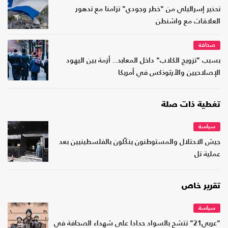
تحذير إسرائيلي من "خطر وجودي" تزامنا مع تدهور
العلاقات مع واشنطن
صحافة
بسبب "تزويج الكلاب" داخل المعابد.. أزمة بين اليهود
الإصلاحيين والأرثوذكس في أمريكا
تغطية ذات صلة
سياسة
جيش الاحتلال والمستوطنون ينكّلون بالفلسطينيين بعد
عملية تل
تقرير خاص
سياسة
"عربي21" تتشح بالسواد حدادا على شهداء الصحافة في