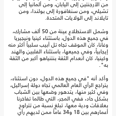
من الأرجنتين إلى اليابان، ومن ألمانيا إلى
تشيلي، ومن سنغافورة إلى بولندا، ومن
تايلاند إلى الولايات المتحدة.
وشمل الاستطلاع عينة من 50 ألف مشارك،
في جميع هذه الدول، باستثناء كينيا ونيجيريا
وغانا، كان الموقف تجاه تل أبيب سلبياً أكثر منه
إيجابياً، وفي جميعها، باستثناء الفلبين والهند
وكينيا، كان انعدام الثقة بنتنياهو أكبر من الثقة
به".
وأكد أنه "في جميع هذه الدول، دون استثناء،
يتراجع الرأي العام العالمي تجاه دولة إسرائيل،
وفي كثير منها، يتدهور وضعها بين الشباب
بشكل حاد، ففي المجر، التي طالما تفاخرنا
بعلاقات ودية معها، تبلغ نسبة من تتراوح
أعمارهم بين 18 و34 عاماً ممن لديهم رأي