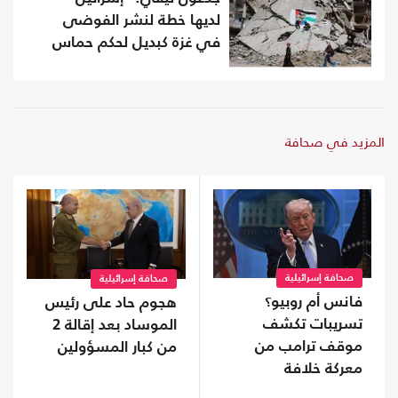
لديها خطة لنشر الفوضى
في غزة كبديل لحكم حماس
المزيد في صحافة
صحافة إسرائيلية
صحافة إسرائيلية
فانس أم روبيو؟
هجوم حاد على رئيس
تسريبات تكشف
الموساد بعد إقالة 2
موقف ترامب من
من كبار المسؤولين
معركة خلافة
الجمهوريين