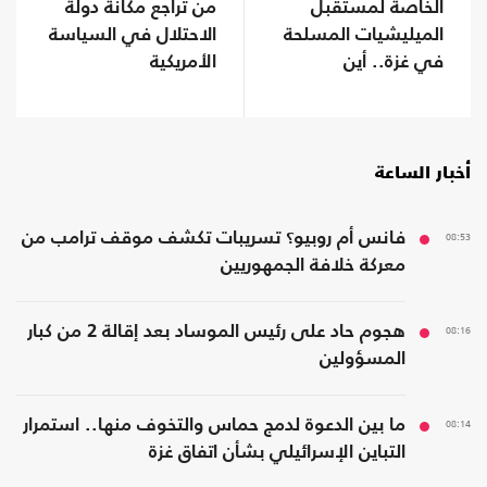
الخاصة لمستقبل
من تراجع مكانة دولة
الميليشيات المسلحة
الاحتلال في السياسة
في غزة.. أين
الأمريكية
سيذهبون؟
أخبار الساعة
08:53
فانس أم روبيو؟ تسريبات تكشف موقف ترامب من
معركة خلافة الجمهوريين
08:16
هجوم حاد على رئيس الموساد بعد إقالة 2 من كبار
المسؤولين
08:14
ما بين الدعوة لدمج حماس والتخوف منها.. استمرار
التباين الإسرائيلي بشأن اتفاق غزة