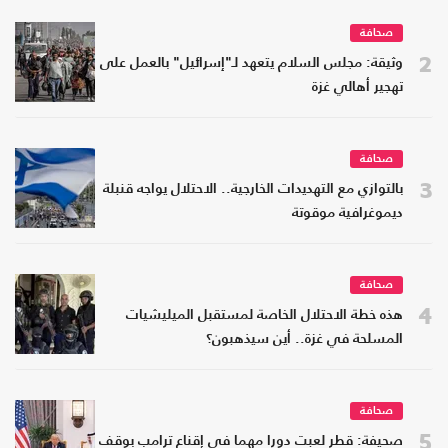
صحافة
2
وثيقة: مجلس السلام يتعهد لـ"إسرائيل" بالعمل على
تهجير أهالي غزة
صحافة
3
بالتوازي مع التهديدات الخارجية.. الاحتلال يواجه قنبلة
ديموغرافية موقوتة
صحافة
4
هذه خطة الاحتلال الخاصة لمستقبل الميليشيات
المسلحة في غزة.. أين سيذهبون؟
صحافة
5
صحيفة: قطر لعبت دورا مهما في إقناع ترامب بوقف