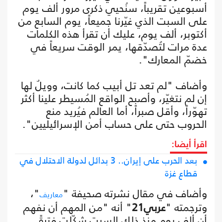
أسبوعين تقريباً، سنُحيي ذكرى مرور ألف يوم
على السبت الذي غيّرنا جميعاً، يوم السابع من
أكتوبر، ألف يوم، عليك أن تقرأ هذه الكلمات
عدة مرات لتُصدّقها، يمر الوقت سريعاً في
خضمّ المعارك".
وأضاف "لم تعد تل أبيب كما كانت، وويلٌ لها
إن لم نتغيّر، وأصبح الواقع المُسيطر علينا أكثر
تهوّراً، وأقل صبراً، أما العالم فيُريد منع
الحروب حتى على حساب أمن الإسرائيليين".
اقرأ أيضا:
بعد الحرب على إيران.. 3 بدائل لدولة الاحتلال في
قطاع غزة
وأضاف في مقال نشرته صحيفة "
"،
معاريف
وترجمته "
عربي21
" أنه "من المهم أن نفهم
أن ألف يوم منذ ذلك السبت شكّلت فترةً