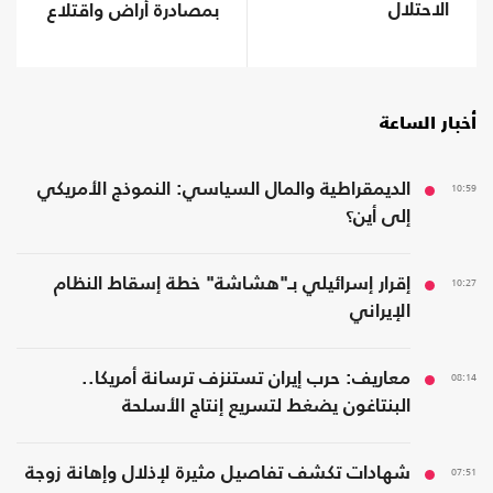
الاحتلال
بمصادرة أراض واقتلاع
آلاف الأشجار
أخبار الساعة
10:59
الديمقراطية والمال السياسي: النموذج الأمريكي
إلى أين؟
10:27
إقرار إسرائيلي بـ"هشاشة" خطة إسقاط النظام
الإيراني
08:14
معاريف: حرب إيران تستنزف ترسانة أمريكا..
البنتاغون يضغط لتسريع إنتاج الأسلحة
07:51
شهادات تكشف تفاصيل مثيرة لإذلال وإهانة زوجة