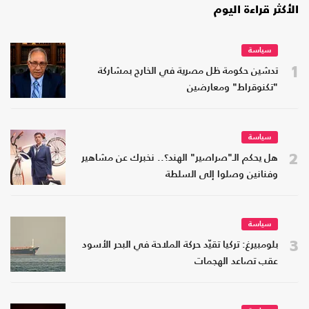
الأكثر قراءة اليوم
سياسة
1
تدشين حكومة ظل مصرية في الخارج بمشاركة
"تكنوقراط" ومعارضين
سياسة
2
هل يحكم الـ"صراصير" الهند؟.. نخبرك عن مشاهير
وفنانين وصلوا إلى السلطة
سياسة
3
بلومبيرغ: تركيا تقيّد حركة الملاحة في البحر الأسود
عقب تصاعد الهجمات