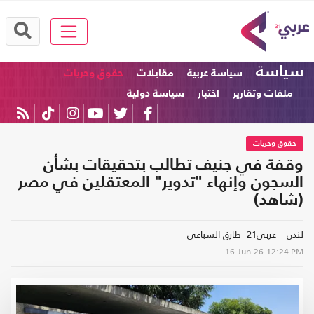
سياسة
سياسة عربية
مقابلات
حقوق وحريات
ملفات وتقارير
اختبار
سياسة دولية
حقوق وحريات
وقفة في جنيف تطالب بتحقيقات بشأن
السجون وإنهاء "تدوير" المعتقلين في مصر
(شاهد)
لندن – عربي21- طارق السباعي
16-Jun-26
12:24 PM