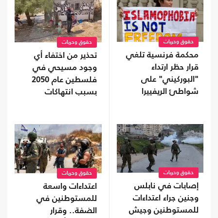
حقوق وحريات
حقوق وحريات
محكمة فرنسية تلغي
تحذير من اختفاء أي
قرار حظر ارتداء
وجود مسيحي في
"البوركيني" على
فلسطين عام 2050
شواطئ الريفييرا
بسبب انتهاكات
الاحتلال
حقوق وحريات
حقوق وحريات
إصابات في نابلس
اعتداءات واسعة
وجنين جراء اعتداءات
للمستوطنين في
للمستوطنين وجيش
الضفة.. وقرار