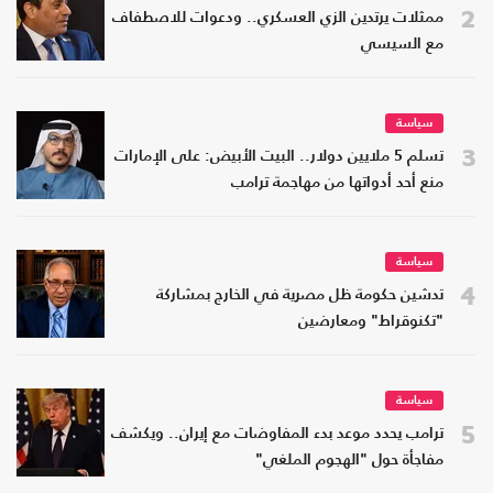
2
ممثلات يرتدين الزي العسكري.. ودعوات للاصطفاف
مع السيسي
سياسة
3
تسلم 5 ملايين دولار.. البيت الأبيض: على الإمارات
منع أحد أدواتها من مهاجمة ترامب
سياسة
4
تدشين حكومة ظل مصرية في الخارج بمشاركة
"تكنوقراط" ومعارضين
سياسة
5
ترامب يحدد موعد بدء المفاوضات مع إيران.. ويكشف
مفاجأة حول "الهجوم الملغي"