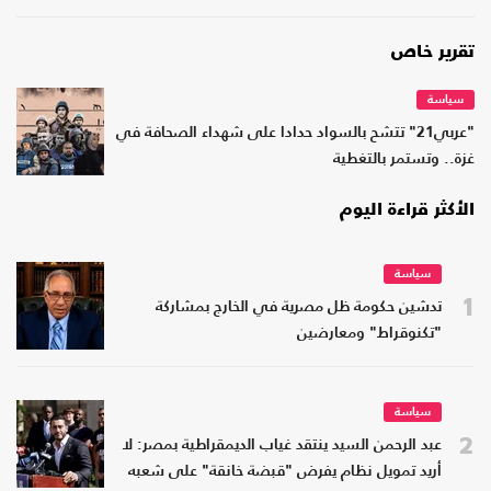
تقرير خاص
سياسة
"عربي21" تتشح بالسواد حدادا على شهداء الصحافة في
غزة.. وتستمر بالتغطية
الأكثر قراءة اليوم
سياسة
1
تدشين حكومة ظل مصرية في الخارج بمشاركة
"تكنوقراط" ومعارضين
سياسة
2
عبد الرحمن السيد ينتقد غياب الديمقراطية بمصر: لا
أريد تمويل نظام يفرض "قبضة خانقة" على شعبه