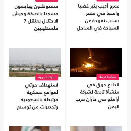
عمرو أديب يثير غضبا
مستوطنون يهاجمون
واسعا في مصر
مسجدا بالضفة وجيش
بسبب تغريدة عن
الاحتلال يعتقل 7
السياحة في الساحل
فلسطينيين
سياسة عربية
سياسة عربية
اندلاع حريق في
استهداف حوثي
منشأة تابعة لشركة
لمواقع عسكرية
أرامكو في جازان قرب
مرتبطة بالسعودية
اليمن
وتحذيرات من توسيع
المواجهة