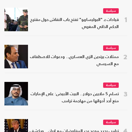
سياسة
1
قيادات بـ "البوليساريو" تفتح باب النقاش حول مقترح
الحكم الذاتي المغربي
سياسة
2
ممثلات يرتدين الزي العسكري.. ودعوات للاصطفاف
مع السيسي
سياسة
3
تسلم 5 ملايين دولار.. البيت الأبيض: على الإمارات
منع أحد أدواتها من مهاجمة ترامب
سياسة
4
ترامب يحدد موعد بدء المفاوضات مع إيران.. ويكشف