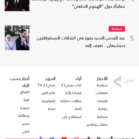
مفاجأة حول "الهجوم الملغي"
سياسة
5
عبد الرحمن السيد يفوز في انتخابات الديمقراطيين
بميشيغان.. تعرف إليه
الأخبار
آراء
المزيد
أخبار حسب
سياسة
كتاب عربي21
عربي21 TV
البلد
العراق
تغطيات
قضايا وآراء
عالم الفن
ليبيا
اقتصاد
مقالات مختارة
تكنولوجيا
سوريا
رياضة
أفكار
صحة
بريطانيا
صحافة
استطلاع رأي
مصر
ملفات وتقارير
لبنان