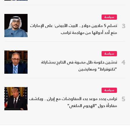
سياسة
3
تسلم 5 ملايين دولار.. البيت الأبيض: على الإمارات
منع أحد أدواتها من مهاجمة ترامب
سياسة
4
تدشين حكومة ظل مصرية في الخارج بمشاركة
"تكنوقراط" ومعارضين
سياسة
5
ترامب يحدد موعد بدء المفاوضات مع إيران.. ويكشف
مفاجأة حول "الهجوم الملغي"