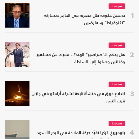
سياسة
1
تدشين حكومة ظل مصرية في الخارج بمشاركة
"تكنوقراط" ومعارضين
سياسة
2
هل يحكم الـ"صراصير" الهند؟.. نخبرك عن مشاهير
وفنانين وصلوا إلى السلطة
سياسة
3
اندلاع حريق في منشأة تابعة لشركة أرامكو في جازان
قرب اليمن
سياسة
4
بلومبيرغ: تركيا تقيّد حركة الملاحة في البحر الأسود