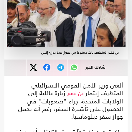
بن غفير المتطرف بات ممنوعا من دخول عدة دول- إكس
شارك الخبر
ألغى وزير الأمن القومي الإسرائيلي
المتطرف إيتمار
زيارة عائلية إلى
بن غفير
الولايات المتحدة، جراء "صعوبات" في
الحصول على تأشيرة السفر، رغم أنه يحمل
جواز سفر دبلوماسيا.
وذكرت صحيفة "هآرتس"، الثلاثاء، أن بن غفير،