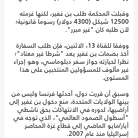
وقبلت المحكمة طلب بن غفير، لكنها غرمته
12500 شيكل (4300 دولار) رسوما قانونية؛
لأن طلبه كان "غير مبرر".
ووفقا للقناة 13، الاثنين، فإن طلب السفارة
أخذ بصمات بن غفير يعد "شرطا غير معتاد"؛
نظرا لحيازته جواز سفر دبلوماسي، وهو إجراء
غير مألوف للمسؤولين المنتخبين على هذا
المستوى.
وسبق أن قررت دول، أحدثها فرنسا وليس من
بينها الولايات المتحدة، منع دخول بن غفير إلى
أراضيها، لدوره في الانتهاكات بحق ناشطي
"أسطول الصمود العالمي"، الذي توجه في
أيار/مايو الماضي إلى قطاع غزة المحاصر
إسرائيليا منذ عام 2007.