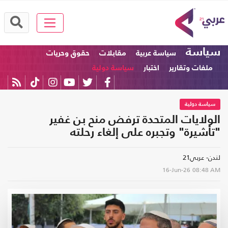
سياسة
سياسة عربية
مقابلات
حقوق وحريات
ملفات وتقارير
اختبار
سياسة دولية
سياسة دولية
الولايات المتحدة ترفض منح بن غفير
"تأشيرة" وتجبره على إلغاء رحلته
لندن- عربي21
16-Jun-26
08:48 AM