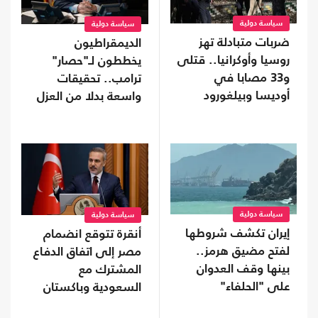
سياسة دولية
سياسة دولية
ضربات متبادلة تهز
الديمقراطيون
روسيا وأوكرانيا.. قتلى
يخططون لـ"حصار"
و33 مصابا في
ترامب.. تحقيقات
أوديسا وبيلغورود
واسعة بدلا من العزل
إذا استعادوا "النواب"
سياسة دولية
سياسة دولية
إيران تكشف شروطها
أنقرة تتوقع انضمام
لفتح مضيق هرمز..
مصر إلى اتفاق الدفاع
بينها وقف العدوان
المشترك مع
على "الحلفاء"
السعودية وباكستان