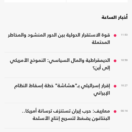
أخبار الساعة
11:53
قوة الاستقرار الدولية بين الدور المنشود والمخاطر
المحتملة
10:59
الديمقراطية والمال السياسي: النموذج الأمريكي
إلى أين؟
10:27
إقرار إسرائيلي بـ"هشاشة" خطة إسقاط النظام
الإيراني
08:14
معاريف: حرب إيران تستنزف ترسانة أمريكا..
البنتاغون يضغط لتسريع إنتاج الأسلحة