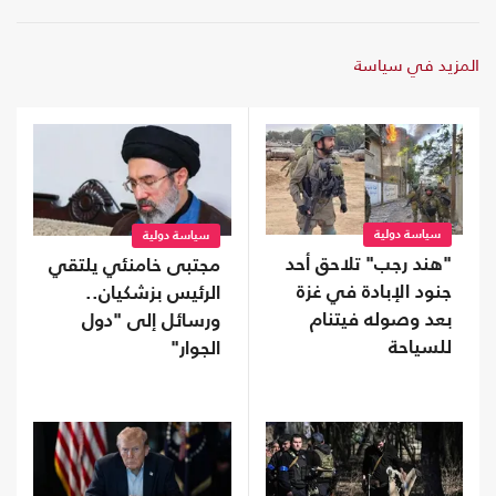
المزيد في سياسة
سياسة دولية
سياسة دولية
"هند رجب" تلاحق أحد
مجتبى خامنئي يلتقي
جنود الإبادة في غزة
الرئيس بزشكيان..
بعد وصوله فيتنام
ورسائل إلى "دول
للسياحة
الجوار"