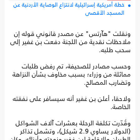
خطة أمريكية إسرائيلية لانتزاع الوصاية الأردنية عن
المسجد الأقصى
ونقلت "هآرتس" عن مصدر قانوني قوله إن
ملاحظات نقدية من اللجنة دفعت بن غفير إلى
سحب طلبه.
وحسب مصادر للصحيفة، تم رفض طلبات
مماثلة من وزراء؛ بسبب مخاوف بشأن النزاهة
وتضارب المصالح.
ولاحقا، أعلن بن غفير أنه سيسافر على نفقته
الخاصة.
وقُدّرت تكلفة الرحلة بعشرات آلاف الشواكل
(الدولار يساوي 2.9 شيكل)، وتشمل تذاكر
الطيران والإقامة لبن غفير وزوجته وأبنائه، وكان