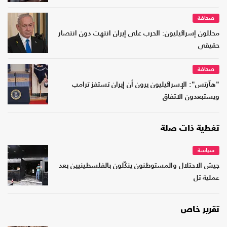
صحافة
محللون إسرائيليون: الحرب على إيران انتهت دون انتصار
حقيقي
صحافة
"هآرتس": الإسرائيليون يرون أن إيران تستفز ترامب
ويستبعدون الاتفاق
تغطية ذات صلة
سياسة
جيش الاحتلال والمستوطنون ينكّلون بالفلسطينيين بعد
عملية تل
تقرير خاص