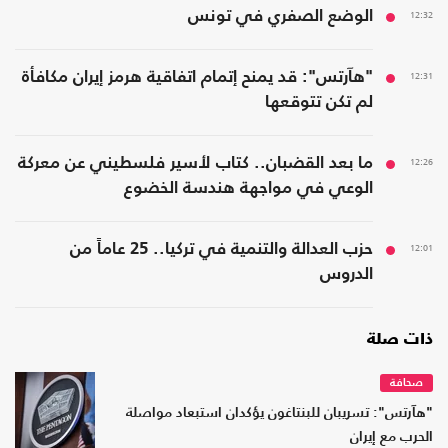
12:32
الوضع الصفري في تونس
12:31
"هآرتس": قد يمنح إتمام اتفاقية هرمز إيران مكافأة
لم تكن تتوقعها
12:26
ما بعد القضبان.. كتاب لأسير فلسطيني عن معركة
الوعي في مواجهة هندسة الخضوع
12:01
حزب العدالة والتنمية في تركيا.. 25 عاماً من
الدروس
ذات صلة
صحافة
"هآرتس": تسريبان للبنتاغون يؤكدان استبعاد مواصلة
الحرب مع إيران