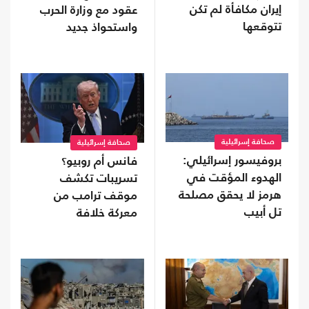
إيران مكافأة لم تكن
عقود مع وزارة الحرب
تتوقعها
واستحواذ جديد
صحافة إسرائيلية
صحافة إسرائيلية
بروفيسور إسرائيلي:
فانس أم روبيو؟
الهدوء المؤقت في
تسريبات تكشف
هرمز لا يحقق مصلحة
موقف ترامب من
تل أبيب
معركة خلافة
الجمهوريين