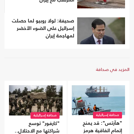
المرتقب مع إيران
صحيفة: لولا روبيو لما حصلت
إسرائيل على الضوء الأخضر
لمهاجمة إيران
المزيد في صحافة
صحافة إسرائيلية
صحافة إسرائيلية
"هآرتس": قد يمنح
"كارفور" توسع
إتمام اتفاقية هرمز
شراكتها مع الاحتلال..