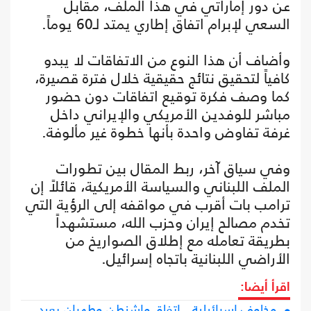
عن دور إماراتي في هذا الملف، مقابل
السعي لإبرام اتفاق إطاري يمتد لـ60 يوماً.
وأضاف أن هذا النوع من الاتفاقات لا يبدو
كافياً لتحقيق نتائج حقيقية خلال فترة قصيرة،
كما وصف فكرة توقيع اتفاقات دون حضور
مباشر للوفدين الأمريكي والإيراني داخل
غرفة تفاوض واحدة بأنها خطوة غير مألوفة.
وفي سياق آخر، ربط المقال بين تطورات
الملف اللبناني والسياسة الأمريكية، قائلاً إن
ترامب بات أقرب في مواقفه إلى الرؤية التي
تخدم مصالح إيران وحزب الله، مستشهداً
بطريقة تعامله مع إطلاق الصواريخ من
الأراضي اللبنانية باتجاه إسرائيل.
اقرأ أيضا:
مخاوف إسرائيلية.. اتفاق واشنطن وطهران يعيد