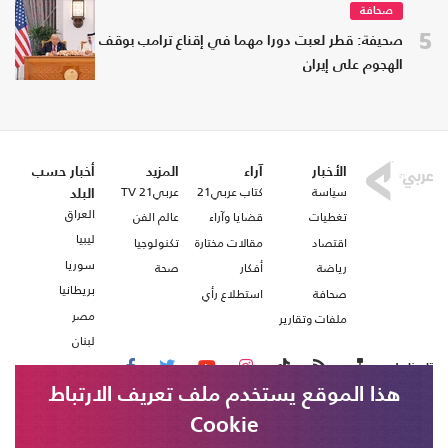
صحافة
5
صحيفة: قطر لعبت دورا مهما في إقناع ترامب بوقف
الهجوم على إيران
الأخبار
آراء
المزيد
أخبار حسب
سياسة
كتاب عربي21
عربي21 TV
البلد
العراق
تغطيات
قضايا وآراء
عالم الفن
ليبيا
اقتصاد
مقالات مختارة
تكنولوجيا
سوريا
رياضة
أفكار
صحة
بريطانيا
صحافة
استطلاع رأي
مصر
ملفات وتقارير
لبنان
تابعنا على
هذا الموقع يستخدم ملف تعريف الارتباط
Cookie
من نحن