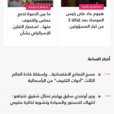
صحافة إسرائيلية
صحافة إسرائيلية
هجوم حاد على رئيس
ما بين الدعوة لدمج
الموساد بعد إقالة 2
حماس والتخوف
من كبار المسؤولين
منها.. استمرار التباين
الإسرائيلي بشأن
اتفاق غزة
أخبار الساعة
13:36
مسخ النماذج الاقتصادية.. وإسقاط قادة العالم
الثالث "أدوات التكييف" من الرأسمالية
13:04
وزير أوغندي سابق يهاجم تمثال شقيق نتنياهو:
انتهاك للدستور والسيادة وتشويه لذاكرة عنتيبي