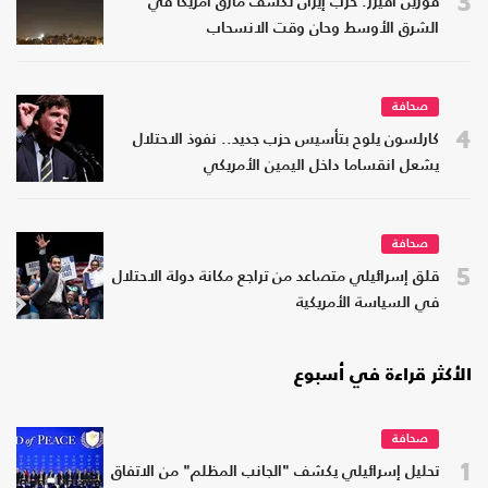
3
فورين أفيرز: حرب إيران تكشف مأزق أمريكا في
الشرق الأوسط وحان وقت الانسحاب
صحافة
4
كارلسون يلوح بتأسيس حزب جديد.. نفوذ الاحتلال
يشعل انقساما داخل اليمين الأمريكي
صحافة
5
قلق إسرائيلي متصاعد من تراجع مكانة دولة الاحتلال
في السياسة الأمريكية
الأكثر قراءة في أسبوع
صحافة
1
تحليل إسرائيلي يكشف "الجانب المظلم" من الاتفاق