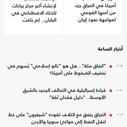
أمريكا في العراق جزء
لإنشاء أكبر مركز بيانات
من أمنها القومي
للذكاء الاصطناعي في
لمواجهة نفوذ إيران
اليابان.. كم بلغت
تكلفته؟
أخبار الساعة
17:26
"اتفاق مكة".. هل هو "ناتو إسلامي" يُسهم في
تخفيف الضغوط على أمريكا؟
17:22
قراءة إسرائيلية في التحالف الجديد بالشرق
الأوسط.. "دليل فقدان ثقة"
17:14
العراق يتفق مع ائتلاف تقوده "شيفرون" على خط
لنقل النفط إلى موانئ سوريا والأردن