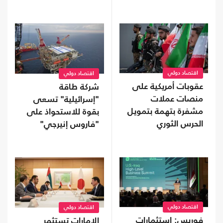
إنتاج المعادن الحيوية
اقتصاد دولي
اقتصاد دولي
عقوبات أمريكية على
شركة طاقة
منصات عملات
"إسرائيلية" تسعى
مشفرة بتهمة بتمويل
بقوة للاستحواذ على
الحرس الثوري
"فاروس إنيرجي"
المالكة لأصول بمصر
اقتصاد دولي
اقتصاد دولي
فوربس: استثمارات
الإمارات تستثمر