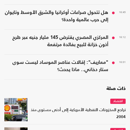
16:45
هل تتحول صراعات أوكرانيا والشرق الأوسط وتايوان
إلى حرب عالمية واحدة؟
16:12
المركزي المصري يقترض 145 مليار جنيه عبر طرح
أذون خزانة للبيع بفائدة مرتفعة
16:01
"معاريف": إقالات عناصر الموساد ليست سوى
ستار دخاني.. ماذا يحدث؟
ذات صلة
اقتصاد
تراجع المخزونات النفطية الأمريكية إلى أدنى مستوى منذ
2004