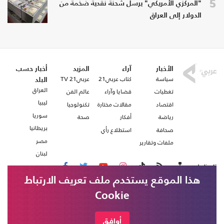
5
"المركزي الأمريكي" يرسل شحنة نقدية ضخمة من
الدولار إلى العراق
الأخبار
آراء
المزيد
أخبار حسب
سياسة
كتاب عربي21
عربي21 TV
البلد
العراق
تغطيات
قضايا وآراء
عالم الفن
ليبيا
اقتصاد
مقالات مختارة
تكنولوجيا
سوريا
رياضة
أفكار
صحة
بريطانيا
صحافة
استطلاع رأي
مصر
ملفات وتقارير
لبنان
تابعنا على
هذا الموقع يستخدم ملف تعريف الارتباط
Cookie
من نحن
اتصل بنا
شروط الاستخدام
أوافق