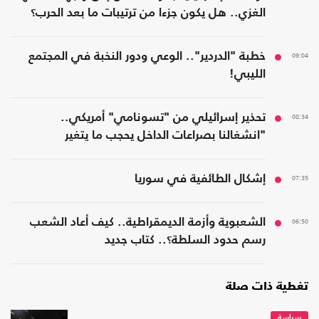
الغزي.. هل يكون جزءا من ترتيبات ما بعد الحرب؟
09:04
خطبة "الدردير".. الوعي ودور النخبة في المجتمع
الليبي!
08:34
تحذير إسرائيلي من "تسونامي" أمريكي..
"انشغالنا بصراعات الداخل يحجب ما يتغير
بواشنطن"
07:35
إشكال الطائفية في سوريا
06:50
الشعبوية وأزمة الديمقراطية.. كيف أعاد الشعب
رسم حدود السلطة؟.. كتاب جديد
تغطية ذات صلة
سياسة