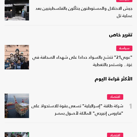
جيش الاحتلال والمستوطنون ينكّلون بالفلسطينيين بعد
عملية تل
تقرير خاص
سياسة
"عربي21" تتشح بالسواد حدادا على شهداء الصحافة في
غزة.. وتستمر بالتغطية
الأكثر قراءة اليوم
اقتصاد
1
شركة طاقة "إسرائيلية" تسعى بقوة للاستحواذ على
"فاروس إنيرجي" المالكة لأصول بمصر
اقتصاد