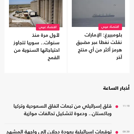
اقتصاد عربي
اقتصاد عربي
بلومبيرغ: الإمارات
لأول مرة منذ
نقلت نفطا عبر مضيق
سنوات.. سوريا تتجاوز
هرمز أكثر من أي منتج
احتياجاتها السنوية من
آخر
القمح
أخبار الساعة
11:19
قلق إسرائيلي من تبعات اتفاق السعودية وتركيا
وباكستان.. ودعوة لتشكيل تحالفات موازية
09:39
توقعات إسرائيلية بعودة دحلان إلى واجهة المشهد