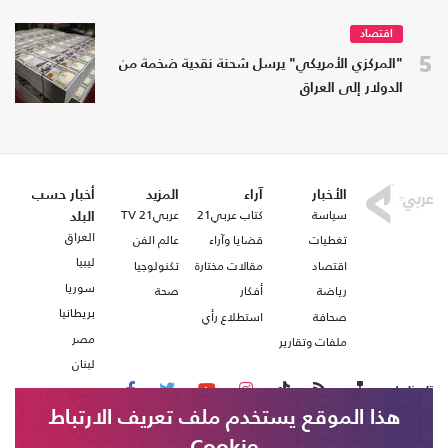
اقتصاد
5
"المركزي الأمريكي" يرسل شحنة نقدية ضخمة من
الدولار إلى العراق
الأخبار
آراء
المزيد
أخبار حسب
سياسة
كتاب عربي21
عربي21 TV
البلد
العراق
تغطيات
قضايا وآراء
عالم الفن
ليبيا
اقتصاد
مقالات مختارة
تكنولوجيا
سوريا
رياضة
أفكار
صحة
بريطانيا
صحافة
استطلاع رأي
مصر
ملفات وتقارير
لبنان
تابعنا على
هذا الموقع يستخدم ملف تعريف الارتباط