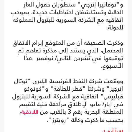
و"نوفاتيرا إنرجي" ستطوران حقول الغاز
الحالية وتستكشفان احتياطيات جديدة، بموجب
اتفاقية مع الشركة السورية للبترول المملوكة
للدولة.
وذكرت الصحيفة أن من المتوقع إبرام الاتفاق
المحتمل، الذي يستند إلى مذكرة تفاهم تم
توقيعها في تشرين الثاني/ نوفمبر هذا
الأسبوع.
ووقعت شركة النفط الفرنسية الكبرى "توتال
إنرجيز" وشركتا "قطر للطاقة" و"كونوكو
فيليبس" اتفاقية مع الشركة السورية للبترول
في أيار/ مايو لإطلاق مراجعة فنية لتقييم
المنطقة البحرية رقم 3 بالقرب من
،
اللاذقية
بحسب ما ذكرت وكالة "رويترز".
اقرأ أيضا: