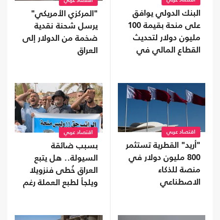
اقتصاد عربي
اقتصاد عربي
البنك الدولي يوافق
"المركزي الأمريكي"
على منحة بقيمة 100
يرسل شحنة نقدية
مليون دولار لتحديث
ضخمة من الدولار إلى
القطاع المالي في
العراق
سوريا
اقتصاد عربي
اقتصاد عربي
"أريد" القطرية تستثمر
بسبب ضائقة
800 مليون دولار في
السيولة.. هل يتبع
منصة للذكاء
العراق خُطى فنزويلا
الاصطناعي
ويلجأ لطبع العملة رغم
مخاطرها؟