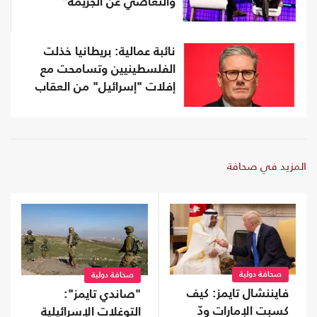
والتغاضي عن الجريمة"
نائبة عمالية: بريطانيا خذلت
الفلسطينيين وتسامحت مع
إفلات "إسرائيل" من العقاب
المزيد في صحافة
صحافة دولية
صحافة دولية
فايننشال تايمز: كيف
"صاندي تايمز":
كسبت الإمارات ودّ
التوغلات الإسرائيلية