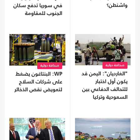
واشنطن؟
في سوريا تدفع سكان
الجنوب للمقاومة
صحافة دولية
صحافة دولية
"الغارديان": اليمن قد
WP: البنتاغون يضغط
يكون أول اختبار
على شركات السلاح
للتحالف الدفاعي بين
لتعويض نقص الذخائر
السعودية وتركيا
وباكستان