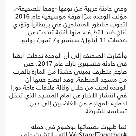
وفي حادثة غريبة من نوعها -وفقا للصحيفة-،
موّلت الوحدة سرًا فرقة موسيقية عام 2016
لتجوب مناطق المسلمين في بريطانيا وتؤدي
أغانٍ ضد التطرف، منها أغنية تتحدث عن
هجمات 11 أيلول/ سبتمبر و7 تموز/ يوليو.
وأشارت الصحيفة إلى أن الوحدة تدخلت أيضا
في حادثة فنسبيري بارك عام 2017، حين
هاجم متطرف يميني حشدًا من المارة بالقرب
من مسجد المنطقة. وقد اتضح حينها أن
الوحدة لعبت من خلال وكالة علاقات عامة دورا
في انتشار الأخبار عن إمام المسجد الذي تدخل
لحماية المهاجم من الغاضبين إلى حين
تسليمه للشرطة.
كما ظهرت بصماتها بوضوح في حملة
#WeStandTogether التي انتشرت على