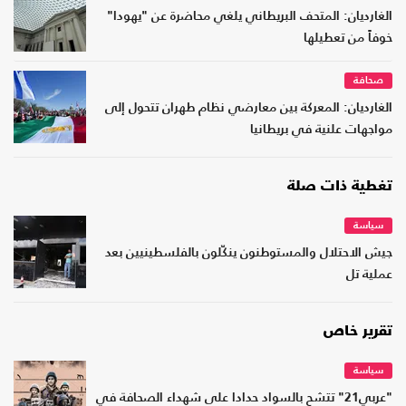
الغارديان: المتحف البريطاني يلغي محاضرة عن "يهودا"
خوفاً من تعطيلها
صحافة
الغارديان: المعركة بين معارضي نظام طهران تتحول إلى
مواجهات علنية في بريطانيا
تغطية ذات صلة
سياسة
جيش الاحتلال والمستوطنون ينكّلون بالفلسطينيين بعد
عملية تل
تقرير خاص
سياسة
"عربي21" تتشح بالسواد حدادا على شهداء الصحافة في