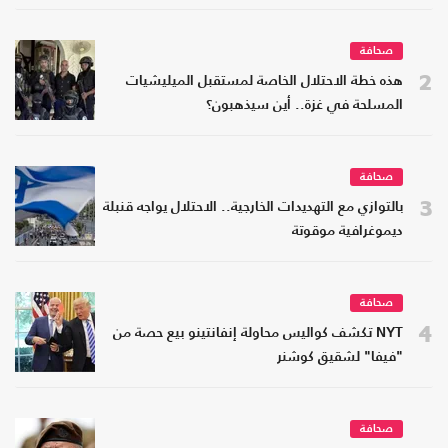
صحافة
2
هذه خطة الاحتلال الخاصة لمستقبل الميليشيات
المسلحة في غزة.. أين سيذهبون؟
صحافة
3
بالتوازي مع التهديدات الخارجية.. الاحتلال يواجه قنبلة
ديموغرافية موقوتة
صحافة
4
NYT تكشف كواليس محاولة إنفانتينو بيع حصة من
"فيفا" لشقيق كوشنر
صحافة