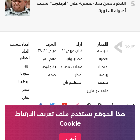
5
الليكود يشن حملة عنصرية على "آيزنكوت" بسبب
أصوله المغربية
الأخبار
آراء
المزيد
أخبار حسب
سياسة
كتاب عربي21
عربي21 TV
البلد
العراق
تغطيات
قضايا وآراء
عالم الفن
ليبيا
اقتصاد
مقالات مختارة
تكنولوجيا
سوريا
رياضة
أفكار
صحة
بريطانيا
صحافة
استطلاع رأي
مصر
ملفات وتقارير
لبنان
تابعنا على
هذا الموقع يستخدم ملف تعريف الارتباط
Cookie
من نحن
اتصل بنا
شروط الاستخدام
أوافق