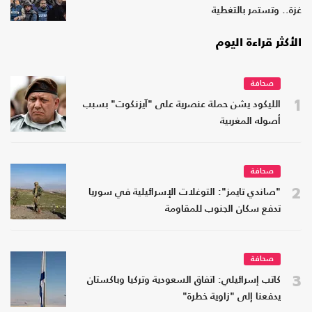
غزة.. وتستمر بالتغطية
الأكثر قراءة اليوم
صحافة
1
الليكود يشن حملة عنصرية على "آيزنكوت" بسبب
أصوله المغربية
صحافة
2
"صاندي تايمز": التوغلات الإسرائيلية في سوريا
تدفع سكان الجنوب للمقاومة
صحافة
3
كاتب إسرائيلي: اتفاق السعودية وتركيا وباكستان
يدفعنا إلى "زاوية خطرة"