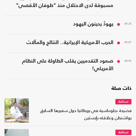
مسبوقة لدى الاحتلال منذ "طوفان الأقصى"
05:25
يهودٌ يدينون اليهود
05:07
الحرب الأمريكية الإيرانية.. النتائج والمآلات
04:42
صعود التقدميين يقلب الطاولة على النظام
الأمريكي!
ذات صلة
صحافة
فضيحة دبلوماسية في بريطانيا حول سفيرها السابق
بواشنطن وعلاقته بإبستين
صحافة