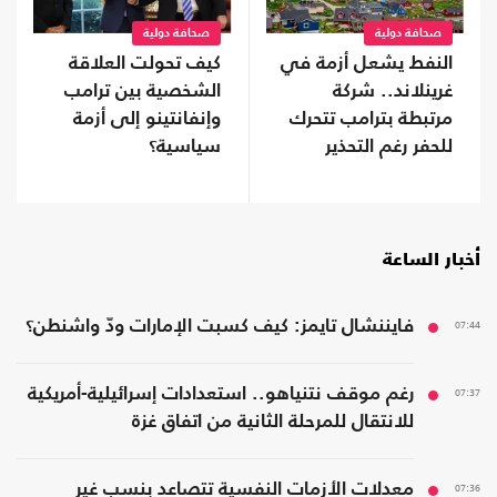
صحافة دولية
صحافة دولية
النفط يشعل أزمة في
كيف تحولت العلاقة
غرينلاند.. شركة
الشخصية بين ترامب
مرتبطة بترامب تتحرك
وإنفانتينو إلى أزمة
للحفر رغم التحذير
سياسية؟
أخبار الساعة
07:44
فايننشال تايمز: كيف كسبت الإمارات ودّ واشنطن؟
07:37
رغم موقف نتنياهو.. استعدادات إسرائيلية-أمريكية
للانتقال للمرحلة الثانية من اتفاق غزة
07:36
معدلات الأزمات النفسية تتصاعد بنسب غير