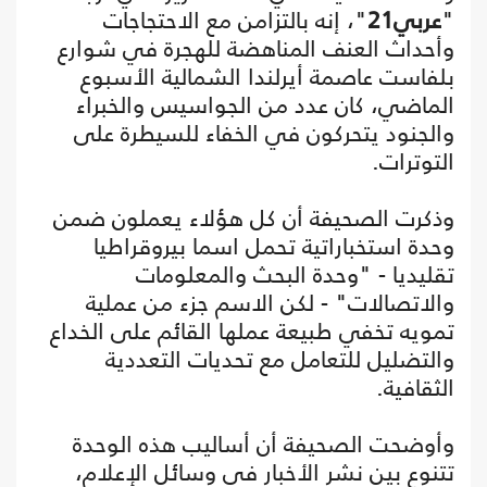
"
عربي21
"، إنه بالتزامن مع الاحتجاجات
وأحداث العنف المناهضة للهجرة في شوارع
بلفاست عاصمة أيرلندا الشمالية الأسبوع
الماضي، كان عدد من الجواسيس والخبراء
والجنود يتحركون في الخفاء للسيطرة على
التوترات.
وذكرت الصحيفة أن كل هؤلاء يعملون ضمن
وحدة استخباراتية تحمل اسما بيروقراطيا
تقليديا - "وحدة البحث والمعلومات
والاتصالات" - لكن الاسم جزء من عملية
تمويه تخفي طبيعة عملها القائم على الخداع
والتضليل للتعامل مع تحديات التعددية
الثقافية.
وأوضحت الصحيفة أن أساليب هذه الوحدة
تتنوع بين نشر الأخبار في وسائل الإعلام،