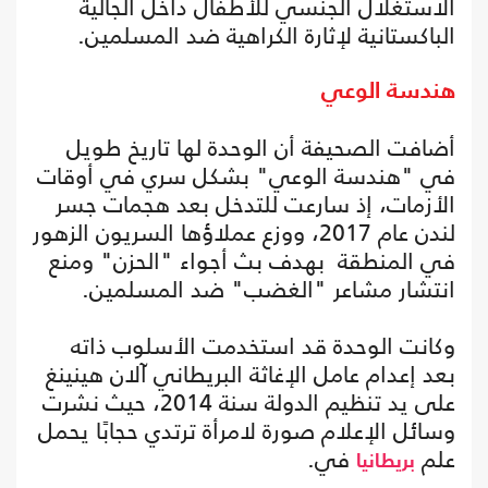
الاستغلال الجنسي للأطفال داخل الجالية
الباكستانية لإثارة الكراهية ضد المسلمين.
هندسة الوعي
أضافت الصحيفة أن الوحدة لها تاريخ طويل
في "هندسة الوعي" بشكل سري في أوقات
الأزمات، إذ سارعت للتدخل بعد هجمات جسر
لندن عام 2017، ووزع عملاؤها السريون الزهور
في المنطقة بهدف بث أجواء "الحزن" ومنع
انتشار مشاعر "الغضب" ضد المسلمين.
وكانت الوحدة قد استخدمت الأسلوب ذاته
بعد إعدام عامل الإغاثة البريطاني آلان هينينغ
على يد تنظيم الدولة سنة 2014، حيث نشرت
وسائل الإعلام صورة لامرأة ترتدي حجابًا يحمل
علم
في.
بريطانيا