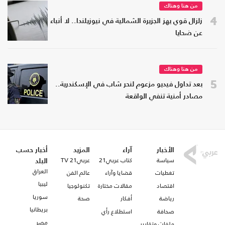
من هنا وهناك
4
زلزال قوي يهز الجزيرة الشمالية في نيوزيلندا.. لا أنباء
عن ضحايا
من هنا وهناك
5
بعد تداول فيديو مزعوم لنحر شاب في الإسكندرية..
مصادر أمنية تنفي الواقعة
الأخبار
آراء
المزيد
أخبار حسب
سياسة
كتاب عربي21
عربي21 TV
البلد
العراق
تغطيات
قضايا وآراء
عالم الفن
ليبيا
اقتصاد
مقالات مختارة
تكنولوجيا
سوريا
رياضة
أفكار
صحة
بريطانيا
صحافة
استطلاع رأي
مصر
ملفات وتقارير