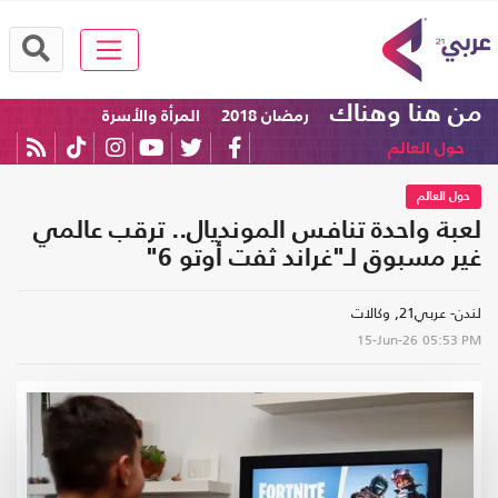
من هنا وهناك
رمضان 2018
المرأة والأسرة
حول العالم
حول العالم
لعبة واحدة تنافس المونديال.. ترقب عالمي
غير مسبوق لـ"غراند ثفت أوتو 6"
لندن- عربي21, وكالات
15-Jun-26
05:53 PM