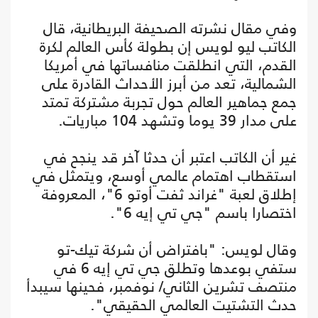
وفي مقال نشرته الصحيفة البريطانية، قال
الكاتب ليو لويس إن بطولة كأس العالم لكرة
القدم، التي انطلقت منافساتها في أمريكا
الشمالية، تعد من أبرز الأحداث القادرة على
جمع جماهير العالم حول تجربة مشتركة تمتد
على مدار 39 يوما وتشهد 104 مباريات.
غير أن الكاتب اعتبر أن حدثا آخر قد ينجح في
استقطاب اهتمام عالمي أوسع، ويتمثل في
إطلاق لعبة "غراند ثفت أوتو 6"، المعروفة
اختصارا باسم "جي تي إيه 6".
وقال لويس: "بافتراض أن شركة تيك-تو
ستفي بوعدها وتطلق جي تي إيه 6 في
منتصف تشرين الثاني/ نوفمبر، فحينها سيبدأ
حدث التشتيت العالمي الحقيقي".