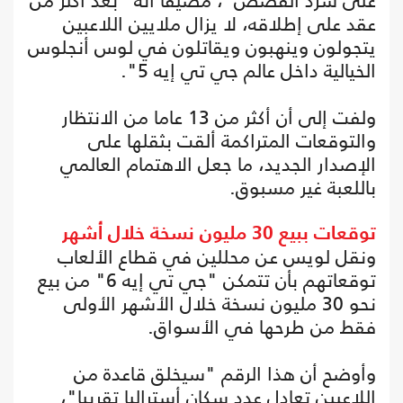
على سرد القصص"، مضيفا أنه "بعد أكثر من
عقد على إطلاقه، لا يزال ملايين اللاعبين
يتجولون وينهبون ويقاتلون في لوس أنجلوس
الخيالية داخل عالم جي تي إيه 5".
ولفت إلى أن أكثر من 13 عاما من الانتظار
والتوقعات المتراكمة ألقت بثقلها على
الإصدار الجديد، ما جعل الاهتمام العالمي
باللعبة غير مسبوق.
توقعات ببيع 30 مليون نسخة خلال أشهر
ونقل لويس عن محللين في قطاع الألعاب
توقعاتهم بأن تتمكن "جي تي إيه 6" من بيع
نحو 30 مليون نسخة خلال الأشهر الأولى
فقط من طرحها في الأسواق.
وأوضح أن هذا الرقم "سيخلق قاعدة من
اللاعبين تعادل عدد سكان أستراليا تقريبا"،