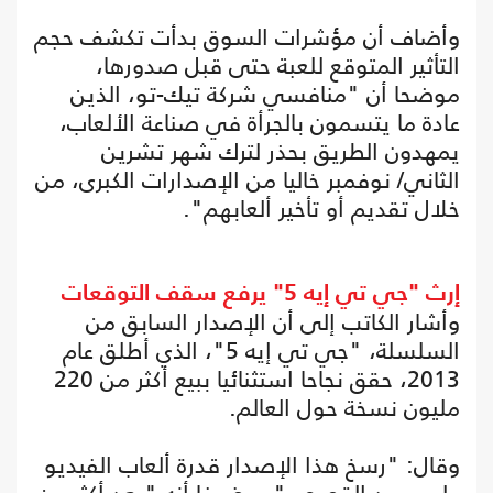
وأضاف أن مؤشرات السوق بدأت تكشف حجم
التأثير المتوقع للعبة حتى قبل صدورها،
موضحا أن "منافسي شركة تيك-تو، الذين
عادة ما يتسمون بالجرأة في صناعة الألعاب،
يمهدون الطريق بحذر لترك شهر تشرين
الثاني/ نوفمبر خاليا من الإصدارات الكبرى، من
خلال تقديم أو تأخير ألعابهم".
إرث "جي تي إيه 5" يرفع سقف التوقعات
وأشار الكاتب إلى أن الإصدار السابق من
السلسلة، "جي تي إيه 5"، الذي أطلق عام
2013، حقق نجاحا استثنائيا ببيع أكثر من 220
مليون نسخة حول العالم.
وقال: "رسخ هذا الإصدار قدرة ألعاب الفيديو