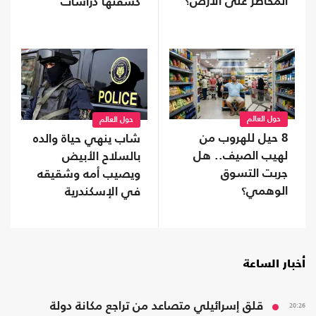
المخاطر على الأرض؟
كشفتها دراسات
النوم؟
حول العالم
حول العالم
8 حيل للهروب من
شاب ينهي حياة والده
لهيب الصيف.. هل
بالسلاح الأبيض
جربت التسوق
ويصيب أمه وشقيقه
الوهمي؟
في الإسكندرية
أخبار الساعة
20:26
قلق إسرائيلي متصاعد من تراجع مكانة دولة