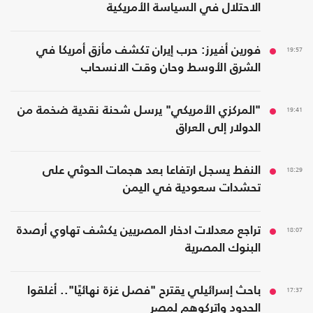
الاحتلال في السياسة الأمريكية
19:57
فورين أفيرز: حرب إيران تكشف مأزق أمريكا في
الشرق الأوسط وحان وقت الانسحاب
19:41
"المركزي الأمريكي" يرسل شحنة نقدية ضخمة من
الدولار إلى العراق
18:29
النفط يسجل ارتفاعا بعد هجمات الحوثي على
تحشدات سعودية في اليمن
18:07
تراجع معدلات ادخار المصريين يكشف تهاوي أرصدة
البنوك المصرية
17:37
باحث إسرائيلي يقترح "فصل غزة نهائيًا".. أغلقوا
الحدود واتركوهم لمصر