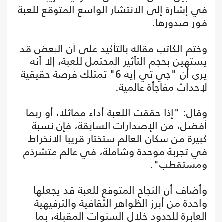
في إشارة إلى الانتشار الواسع المتوقع للعبة
فور صدورها.
وختم الكاتب مقاله بالتأكيد على أن البعض قد
يستهين بحجم التأثير المحتمل للعبة، إلا أنه
يرى أن "جي تي إيه 6" تمتلك فرصة حقيقية
لإحداث مفاجأة عالمية.
وقال: "إذا حققت اللعبة أداء مماثلا، أو ربما
أفضل، من الإصدارات السابقة، فإن نسبة
كبيرة من سكان العالم ستختار قريبا الانخراط
في تجربة موحدة وشاملة، في عالم متشرذم
ومستقطب".
وأضاف أن النجاح المتوقع للعبة قد يجعلها
واحدة من أبرز الظواهر الثقافية والترفيهية
العابرة للحدود خلال السنوات المقبلة، بما